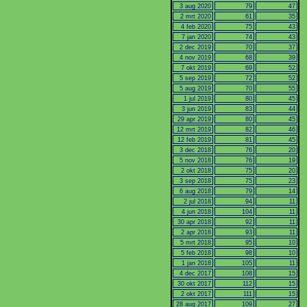
3 aug 2020
79
47
2 mrt 2020
61
35
4 feb 2020
75
43
7 jan 2020
74
43
2 dec 2019
70
37
4 nov 2019
68
39
7 okt 2019
69
52
5 sep 2019
72
52
5 aug 2019
70
55
1 jul 2019
80
45
3 jun 2019
83
44
29 apr 2019
80
45
12 mrt 2019
82
46
12 feb 2019
81
45
3 dec 2018
76
20
5 nov 2018
76
19
2 okt 2018
75
20
3 sep 2018
75
23
6 aug 2018
79
14
2 jul 2018
94
11
4 jun 2018
104
11
30 apr 2018
92
11
2 apr 2018
93
11
5 mrt 2018
95
10
5 feb 2018
98
10
1 jan 2018
105
11
4 dec 2017
108
15
30 okt 2017
112
15
2 okt 2017
111
15
28 aug 2017
109
27