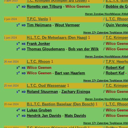
T.C. Krimpen (Krimpen a/d IJssel)
1
/
E.L.T.V. (Ei
5 april 2025
e
Ronetto van Tilburg
- Wilco Geenen
/
Bobbie de G
1
HD
Heren Zondag Hoofdklasse Afdel
T.P.C. Venlo
1
/
L.T.C. Rhoo
2 juni 2024
e
Tim Heijmans
-
Wout Vermeer
/
Quin Verste
1
HD
Heren 17+ Zaterdag Topklasse Afd
H.L.T.C. De Metselaars (Den Haag)
1
/
T.C. Krimpen
1 juni 2024
e
Frank Jonker
/
Wilco Geen
1
HE
e
Thomas Gloudemans
-
Bob van der Wilk
/
Wilco Geene
2
HD
Heren Zondag Hoofdklasse Afdel
L.T.C. Rhoon
1
/
T.P.V. Heer
26 mei 2024
e
Wilco Geenen
/
Robert Kef
3
HE
e
Wilco Geenen -
Bart van Haarlem
/
Robert Kef
-
1
HD
Heren 17+ Zaterdag Topklasse Afd
L.T.C. Oud Wassenaar
1
/
T.C. Krimpen
25 mei 2024
e
Roland Stuurman
-
Zachary Eisinga
/
Wilco Geene
1
HD
Heren Zondag Hoofdklasse Afdel
B.L.T.C. Bastion Baselaar (Den Bosch)
1
/
L.T.C. Rhoo
20 mei 2024
e
Lukas Gruben
/
Wilco Geen
4
HE
e
Hendrik Jan Davids
-
Mats Davids
/
Wilco Geene
1
HD
Heren 17+ Zaterdag Topklasse Afd