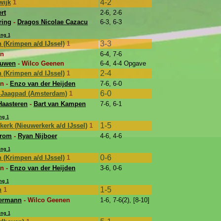
4-2
wijk
1
rt
2-6, 2-6
ring
-
Dragos Nicolae Cazacu
6-3, 6-3
ing 1
3-3
 (Krimpen a/d IJssel)
1
en
6-4, 7-6
euwen
- Wilco Geenen
6-4, 4-4 Opgave
2-4
 (Krimpen a/d IJssel)
1
n -
Enzo van der Heijden
7-6, 6-0
6-0
y Jaagpad (Amsterdam)
1
Haasteren
-
Bart van Kampen
7-6, 6-1
ng 1
1-5
kerk (Nieuwerkerk a/d IJssel)
1
Krom
-
Ryan Nijboer
4-6, 4-6
ing 1
0-6
 (Krimpen a/d IJssel)
1
n -
Enzo van der Heijden
3-6, 0-6
ng 1
1-5
n
1
ermann
- Wilco Geenen
1-6, 7-6(2), [8-10]
ing 1