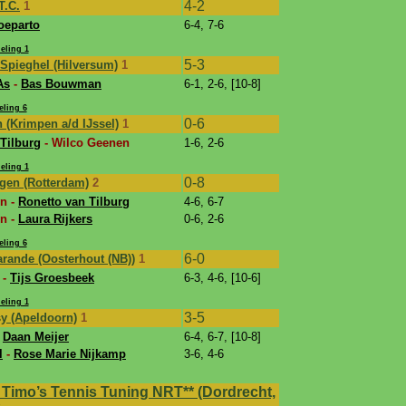
4-2
T.C.
1
oeparto
6-4, 7-6
eling 1
5-3
 Spieghel (Hilversum)
1
As
-
Bas Bouwman
6-1, 2-6, [10-8]
eling 6
0-6
 (Krimpen a/d IJssel)
1
Tilburg
- Wilco Geenen
1-6, 2-6
eling 1
0-8
ngen (Rotterdam)
2
n -
Ronetto van Tilburg
4-6, 6-7
n -
Laura Rijkers
0-6, 2-6
eling 6
6-0
rande (Oosterhout (NB))
1
-
Tijs Groesbeek
6-3, 4-6, [10-6]
eling 1
3-5
sy (Apeldoorn)
1
-
Daan Meijer
6-4, 6-7, [10-8]
l
-
Rose Marie Nijkamp
3-6, 4-6
 Timo’s Tennis Tuning NRT** (Dordrecht,