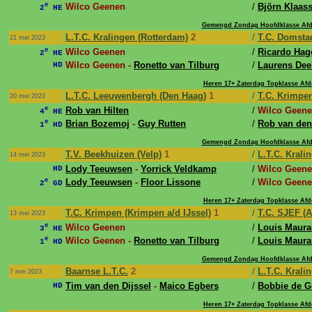
e
Wilco Geenen
/
Björn Klaas
2
HE
Gemengd Zondag Hoofdklasse Afd
L.T.C. Kralingen (Rotterdam)
2
/
T.C. Domstad
21 mei 2023
e
Wilco Geenen
/
Ricardo Hag
2
HE
Wilco Geenen -
Ronetto van Tilburg
/
Laurens Deel
HD
Heren 17+ Zaterdag Topklasse Afd
L.T.C. Leeuwenbergh (Den Haag)
1
/
T.C. Krimpen
20 mei 2023
e
Rob van Hilten
/
Wilco Geen
4
HE
e
Brian Bozemoj
-
Guy Rutten
/
Rob van den
1
HD
Gemengd Zondag Hoofdklasse Afd
T.V. Beekhuizen (Velp)
1
/
L.T.C. Krali
14 mei 2023
Lody Teeuwsen
-
Yorrick Veldkamp
/
Wilco Geene
HD
e
Lody Teeuwsen
-
Floor Lissone
/
Wilco Geene
2
GD
Heren 17+ Zaterdag Topklasse Afd
T.C. Krimpen (Krimpen a/d IJssel)
1
/
T.C. SJEF (
13 mei 2023
e
Wilco Geenen
/
Louis Maura
3
HE
e
Wilco Geenen -
Ronetto van Tilburg
/
Louis Maura
1
HD
Gemengd Zondag Hoofdklasse Afd
Baarnse L.T.C.
2
/
L.T.C. Krali
7 mei 2023
Tim van den Dijssel
-
Maico Egbers
/
Bobbie de G
HD
Heren 17+ Zaterdag Topklasse Afd