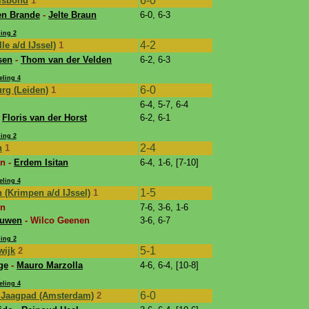
6-0
nisbond
1
en Brande
-
Jelte Braun
6-0, 6-3
ing 2
4-2
le a/d IJssel)
1
sen
-
Thom van der Velden
6-2, 6-3
eling 4
6-0
rg (Leiden)
1
6-4, 5-7, 6-4
-
Floris van der Horst
6-2, 6-1
ing 2
2-4
n
1
n -
Erdem Isitan
6-4, 1-6, [7-10]
eling 4
1-5
 (Krimpen a/d IJssel)
1
en
7-6, 3-6, 1-6
euwen
- Wilco Geenen
3-6, 6-7
ing 2
5-1
wijk
2
ge
-
Mauro Marzolla
4-6, 6-4, [10-8]
eling 4
6-0
y Jaagpad (Amsterdam)
2