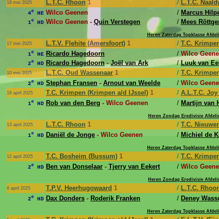
L.T.C. Rhoon
1
/
L.T.C. Naald
18 mei 2025
e
Wilco Geenen
/
Marcus Hilpe
4
HE
e
Wilco Geenen -
Quin Verstegen
/
Mees Röttge
1
HD
Heren Zaterdag Topklasse Afdel
L.T.V. Flehite (Amersfoort)
1
/
T.C. Krimpen
17 mei 2025
e
Ricardo Hagedoorn
/
Wilco Geen
1
HE
e
Ricardo Hagedoorn
-
Joël van Ark
/
Luuk van E
2
HD
L.T.C. Oud Wassenaar
1
/
T.C. Krimpen
10 mei 2025
e
Stephan Fransen
-
Arnout van Weelde
/
Wilco Geene
2
HD
T.C. Krimpen (Krimpen a/d IJssel)
1
/
A.L.T.C. Jo
19 april 2025
e
Rob van den Berg
- Wilco Geenen
/
Martijn van 
1
HD
Heren Zondag Eredivisie Afdeli
L.T.C. Rhoon
1
/
T.C. Nieuwer
13 april 2025
e
Daniël de Jonge
- Wilco Geenen
/
Michiel de 
1
HD
Heren Zaterdag Topklasse Afdel
T.C. Bosheim (Bussum)
1
/
T.C. Krimpen
12 april 2025
e
Ben van Donselaar
-
Tjerry van Eekert
/
Wilco Geene
2
HD
Heren Zondag Eredivisie Afdeli
T.P.V. Heerhugowaard
1
/
L.T.C. Rhoo
6 april 2025
e
Dax Donders
-
Roderik Franken
/
Deney Wass
2
HD
Heren Zaterdag Topklasse Afdel