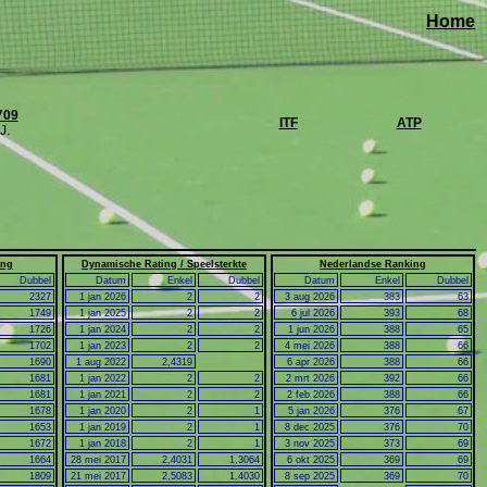
Home
709
ITF
ATP
J.
ing
Dynamische Rating / Speelsterkte
Nederlandse Ranking
Dubbel
Datum
Enkel
Dubbel
Datum
Enkel
Dubbel
2327
1 jan 2026
2
2
3 aug 2026
383
63
1749
1 jan 2025
2
2
6 jul 2026
393
68
1726
1 jan 2024
2
2
1 jun 2026
388
65
1702
1 jan 2023
2
2
4 mei 2026
388
66
1690
1 aug 2022
2,4319
6 apr 2026
388
66
1681
1 jan 2022
2
2
2 mrt 2026
392
66
1681
1 jan 2021
2
2
2 feb 2026
388
66
1678
1 jan 2020
2
1
5 jan 2026
376
67
1653
1 jan 2019
2
1
8 dec 2025
376
70
1672
1 jan 2018
2
1
3 nov 2025
373
69
1664
28 mei 2017
2,4031
1,3064
6 okt 2025
369
69
1809
21 mei 2017
2,5083
1,4030
8 sep 2025
369
70