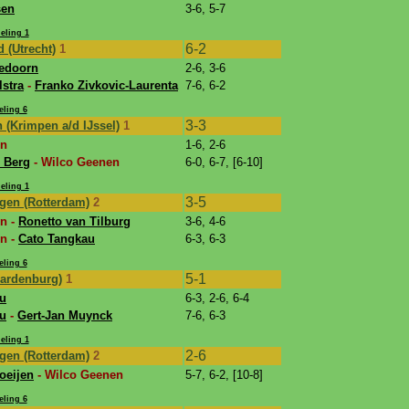
sen
3-6, 5-7
eling 1
6-2
 (Utrecht)
1
edoorn
2-6, 3-6
stra
-
Franko Zivkovic-Laurenta
7-6, 6-2
eling 6
3-3
 (Krimpen a/d IJssel)
1
en
1-6, 2-6
 Berg
- Wilco Geenen
6-0, 6-7, [6-10]
eling 1
3-5
ngen (Rotterdam)
2
n -
Ronetto van Tilburg
3-6, 4-6
n -
Cato Tangkau
6-3, 6-3
eling 6
5-1
Aardenburg)
1
u
6-3, 2-6, 6-4
u
-
Gert-Jan Muynck
7-6, 6-3
eling 1
2-6
ngen (Rotterdam)
2
oeijen
- Wilco Geenen
5-7, 6-2, [10-8]
eling 6