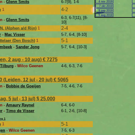
n -
Glenn Smits
6-7(9), 1-6
4 nov 2019
7 okt 2019
4-2
n
1
9 sep 2019
5 aug 2019
6-3, 6-7(11), [8-
n -
Glenn Smits
10]
2-4
.N. (Alphen a/d Rijn)
1
r
-
Mac Visser
5-7, 6-4, [8-10]
5-1
ttelaer (Den Bosch)
1
ambeek
-
Sander Jong
5-7, 6-4, [10-3]
n, 2 aug - 10 aug)
€ 7275
Tilburg
- Wilco Geenen
4-6, 6-3, 7-6
eiden, 12 jul - 20 jul)
€ 5065
n -
Bobbie de Goeijen
7-5, 4-6, 7-6
 5 jul - 13 jul)
$ 25.000
n -
Amaury Raynel
6-4, 6-0
er
-
Timo de Visser
6-1, 2-6, [10-8]
ng 1
5-1
n
1
gen
- Wilco Geenen
7-5, 6-3