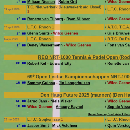
e
Miliaan Niesten
-
Robin Grit
/
Wilco Geene
2
HD
T.C. Nieuwerkerk (Nieuwerkerk a/d IJssel)
/
L.T.C. Rhoo
19 april 2026
1
e
Ronetto van Tilburg
-
Ryan Nijboer
/
Wilco Geene
2
HD
L.T.C. Rhoon
1
/
A.T.C. T.E.A
12 april 2026
e
Glenn Smits
- Wilco Geenen
/
Gijs Brouwe
2
HD
L.T.C. Rhoon
1
/
B.T.C. De Pe
6 april 2026
e
Deney Wassermann
- Wilco Geenen
/
Fons van S
1
HD
REO NRT-1000 Tennis & Padel Open (Rode
Robert Kef
-
Edward Etty
/
Ronetto van 
KF HD
e
69
Open Leidse Kampioenschappen NRT-1000 (L
Sammy Guinau
-
Jip Langerhuizen
/
Wilco Geene
1R HD
Den Haag Future 2025 (mannen) (Den Haag,
Jarno Jans
-
Niels Visker
/
Wilco Geene
KF HD
Wilco Geenen -
Amaury Raynel
/
Sep de Viss
1R HD
Heren Zondag Eredivisie Afdeli
L.T.C. Spijkenisse
1
/
L.T.C. Rhoo
25 mei 2025
e
Jasper Smit
-
Mick Veldheer
/
Quin Verste
1
HD