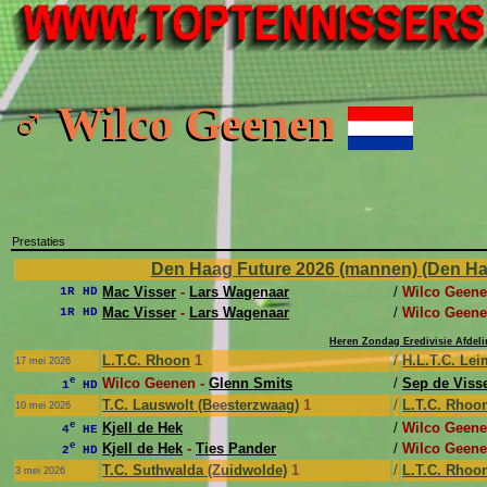
♂ Wilco Geenen
Prestaties
Den Haag Future 2026 (mannen) (Den Haag,
Mac Visser
-
Lars Wagenaar
/
Wilco Geene
1R HD
Mac Visser
-
Lars Wagenaar
/
Wilco Geene
1R HD
Heren Zondag Eredivisie Afdeli
L.T.C. Rhoon
1
/
H.L.T.C. Le
17 mei 2026
e
Wilco Geenen -
Glenn Smits
/
Sep de Viss
1
HD
T.C. Lauswolt (Beesterzwaag)
1
/
L.T.C. Rhoo
10 mei 2026
e
Kjell de Hek
/
Wilco Geen
4
HE
e
Kjell de Hek
-
Ties Pander
/
Wilco Geene
2
HD
T.C. Suthwalda (Zuidwolde)
1
/
L.T.C. Rhoo
3 mei 2026