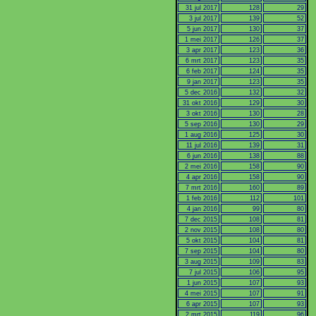
31 jul 2017
128
29
3 jul 2017
139
52
5 jun 2017
130
37
1 mei 2017
126
37
3 apr 2017
123
36
6 mrt 2017
123
35
6 feb 2017
124
35
9 jan 2017
123
35
5 dec 2016
132
32
31 okt 2016
129
30
3 okt 2016
130
28
5 sep 2016
130
29
1 aug 2016
125
30
11 jul 2016
139
31
6 jun 2016
138
88
2 mei 2016
158
90
4 apr 2016
158
90
7 mrt 2016
160
89
1 feb 2016
112
101
4 jan 2016
99
80
7 dec 2015
108
81
2 nov 2015
108
80
5 okt 2015
104
81
7 sep 2015
104
80
3 aug 2015
109
83
7 jul 2015
106
95
1 jun 2015
107
93
4 mei 2015
107
91
6 apr 2015
107
93
2 mrt 2015
119
96