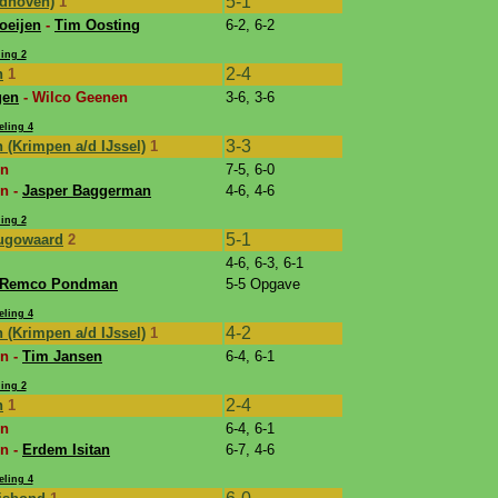
5-1
ndhoven)
1
oeijen
-
Tim Oosting
6-2, 6-2
ing 2
2-4
n
1
gen
- Wilco Geenen
3-6, 3-6
eling 4
3-3
 (Krimpen a/d IJssel)
1
en
7-5, 6-0
n -
Jasper Baggerman
4-6, 4-6
ing 2
5-1
hugowaard
2
4-6, 6-3, 6-1
Remco Pondman
5-5 Opgave
eling 4
4-2
 (Krimpen a/d IJssel)
1
n -
Tim Jansen
6-4, 6-1
ing 2
2-4
n
1
en
6-4, 6-1
n -
Erdem Isitan
6-7, 4-6
eling 4