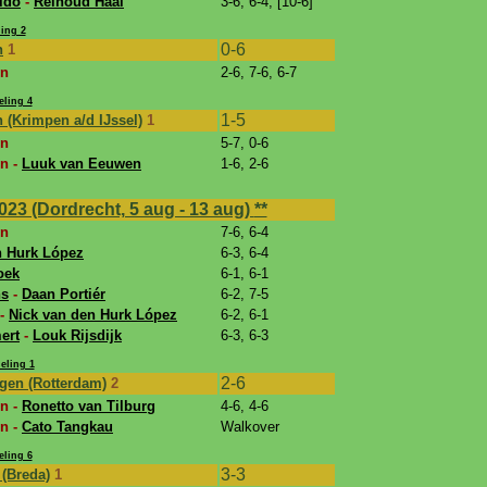
ido
-
Reinoud Haal
3-6, 6-4, [10-6]
ing 2
0-6
n
1
en
2-6, 7-6, 6-7
eling 4
1-5
 (Krimpen a/d IJssel)
1
en
5-7, 0-6
n -
Luuk van Eeuwen
1-6, 2-6
23 (Dordrecht, 5 aug - 13 aug)
**
en
7-6, 6-4
n Hurk López
6-3, 6-4
oek
6-1, 6-1
ns
-
Daan Portiér
6-2, 7-5
-
Nick van den Hurk López
6-2, 6-1
ert
-
Louk Rijsdijk
6-3, 6-3
eling 1
2-6
ngen (Rotterdam)
2
n -
Ronetto van Tilburg
4-6, 4-6
n -
Cato Tangkau
Walkover
eling 6
3-3
 (Breda)
1