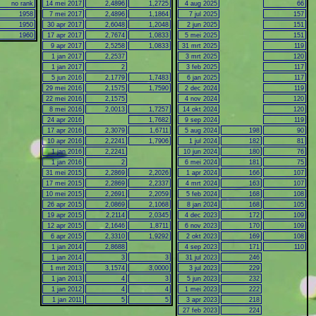
no rank
14 mei 2017
2,4896
1,2725
4 aug 2025
66
1958
7 mei 2017
2,4896
1,1864
7 jul 2025
157
1950
30 apr 2017
2,6048
1,2048
2 jun 2025
151
1960
17 apr 2017
2,7674
1,0833
5 mei 2025
151
9 apr 2017
2,5258
1,0833
31 mrt 2025
119
1 jan 2017
2,2537
3 mrt 2025
120
1 jan 2017
2
3 feb 2025
117
5 jun 2016
2,1779
1,7483
6 jan 2025
117
29 mei 2016
2,1575
1,7590
2 dec 2024
119
22 mei 2016
2,1575
4 nov 2024
120
8 mei 2016
2,0013
1,7257
14 okt 2024
120
24 apr 2016
1,7682
9 sep 2024
119
17 apr 2016
2,3079
1,6711
5 aug 2024
198
90
10 apr 2016
2,2241
1,7906
1 jul 2024
182
81
1 jan 2016
2,2241
10 jun 2024
180
76
1 jan 2016
2
6 mei 2024
181
75
31 mei 2015
2,2869
2,2026
1 apr 2024
166
107
17 mei 2015
2,2869
2,2337
4 mrt 2024
163
107
10 mei 2015
2,2691
2,2059
5 feb 2024
168
108
26 apr 2015
2,0869
2,1068
8 jan 2024
168
105
19 apr 2015
2,2114
2,0345
4 dec 2023
172
109
12 apr 2015
2,1646
1,8711
6 nov 2023
170
109
6 apr 2015
2,3310
1,9292
2 okt 2023
169
108
1 jan 2014
2,8688
4 sep 2023
171
110
1 jan 2014
3
3
31 jul 2023
246
1 mrt 2013
3,1574
3,0000
3 jul 2023
229
1 jan 2013
4
3
5 jun 2023
232
1 jan 2012
4
4
1 mei 2023
222
1 jan 2011
5
5
3 apr 2023
218
27 feb 2023
224