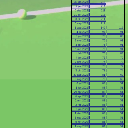
30 jan 2023
219
2 jan 2023
214
5 dec 2022
211
31 okt 2022
213
3 okt 2022
214
5 sep 2022
212
1 aug 2022
149
115
4 jul 2022
97
91
6 jun 2022
76
88
2 mei 2022
76
91
4 apr 2022
76
91
1 mrt 2022
75
91
1 feb 2022
75
88
4 jan 2022
72
70
7 dec 2021
75
70
2 nov 2021
76
72
5 okt 2021
78
74
30 aug 2021
81
60
3 aug 2021
78
60
6 jul 2021
88
51
1 jun 2021
88
51
29 apr 2021
88
51
6 apr 2021
88
51
2 mrt 2021
88
51
2 feb 2021
86
51
5 jan 2021
85
51
1 dec 2020
84
51
3 nov 2020
83
51
5 okt 2020
84
51
1 sep 2020
84
51