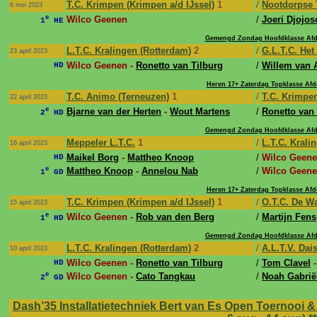
T.C. Krimpen (Krimpen a/d IJssel)
1
/
Nootdorpse 
6 mei 2023
e
Wilco Geenen
/
Joeri Djojos
1
HE
Gemengd Zondag Hoofdklasse Afd
L.T.C. Kralingen (Rotterdam)
2
/
G.L.T.C. Het
23 april 2023
Wilco Geenen -
Ronetto van Tilburg
/
Willem van 
HD
Heren 17+ Zaterdag Topklasse Afd
T.C. Animo (Terneuzen)
1
/
T.C. Krimpen
22 april 2023
e
Bjarne van der Herten
-
Wout Martens
/
Ronetto van 
2
HD
Gemengd Zondag Hoofdklasse Afd
Meppeler L.T.C.
1
/
L.T.C. Krali
16 april 2023
Maikel Borg
-
Mattheo Knoop
/
Wilco Geene
HD
e
Mattheo Knoop
-
Annelou Nab
/
Wilco Geene
1
GD
Heren 17+ Zaterdag Topklasse Afd
T.C. Krimpen (Krimpen a/d IJssel)
1
/
O.T.C. De Wa
15 april 2023
e
Wilco Geenen -
Rob van den Berg
/
Martijn Fens
1
HD
Gemengd Zondag Hoofdklasse Afd
L.T.C. Kralingen (Rotterdam)
2
/
A.L.T.V. Dai
10 april 2023
Wilco Geenen -
Ronetto van Tilburg
/
Tom Clavel
HD
e
Wilco Geenen -
Cato Tangkau
/
Noah Gabrië
2
GD
Dash’35 Installatietechniek Bert van Es Open Toernooi &