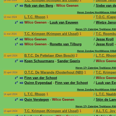
T.C. Krimpen (Krimpen a/d IJssel)
1
/
Delftse Ten
18 mei 2024
e
Rob van den Berg
- Wilco Geenen
/
Siebe van d
1
HD
Heren Zondag Hoofdklasse Afdel
L.T.C. Rhoon
1
/
T.O.C. (Capel
12 mei 2024
e
Wilco Geenen -
Luuk van Eeuwen
/
Wietze Jans
2
HD
Heren 17+ Zaterdag Topklasse Afd
T.C. Krimpen (Krimpen a/d IJssel)
1
/
T.C. Roombu
11 mei 2024
e
Wilco Geenen
/
Jesse Kroll
4
HE
e
Wilco Geenen -
Ronetto van Tilburg
/
Jesse Kroll
1
HD
Heren Zondag Hoofdklasse Afdel
B.T.C. De Pettelaer (Den Bosch)
2
/
L.T.C. Rhoo
21 april 2024
e
Koen Schuurmans
-
Sander Geeris
/
Wilco Geene
2
HD
Heren 17+ Zaterdag Topklasse Afd
O.T.C. De Warande (Oosterhout (NB))
1
/
T.C. Krimpen
20 april 2024
e
Finn van der Schoot
/
Wilco Geen
2
HE
e
Quinn Eygendaal
-
Finn van der Schoot
/
Luuk van E
2
HD
Heren Zondag Hoofdklasse Afdel
L.T.C. Rhoon
1
/
L.T.C. Naald
14 april 2024
e
Quin Verstegen
- Wilco Geenen
/
Stijn de Lan
2
HD
Heren 17+ Zaterdag Topklasse Afd
T.C. Krimpen (Krimpen a/d IJssel)
1
/
A.L.T.C. Jo
13 april 2024
e