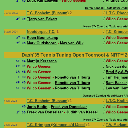
Luuk van Eeuwen
- Wilco Geenen
/
Andries Cup
2
HD
Heren Zondag Hoofdklasse Afdel
T.C. Bosheim (Bussum)
2
/
L.T.C. Rhoo
7 april 2024
e
Tjerry van Eekert
/
Wilco Geen
4
HE
Heren 17+ Zaterdag Topklasse Afd
Nootdorpse T.C.
1
/
T.C. Krimpen
6 april 2024
e
Koen Boonekamp
/
Wilco Geen
2
HE
e
Mark Oudshoorn
-
Max van Wijk
/
Wilco Geene
2
HD
Dash’35 Tennis Tuning Open Toernooi & NRT** 20
Martijn Kerssens
/
Wilco Geen
KF HE
Wilco Geenen
/
Nick van de
2R HE
Wilco Geenen
/
Brad Sy-A-F
1R HE
Wilco Geenen -
Ronetto van Tilburg
/
Tim Heijma
F HD
Wilco Geenen -
Ronetto van Tilburg
/
Sam Bakker
HF HD
Wilco Geenen -
Ronetto van Tilburg
/
Lev van Hem
KF HD
Gemengd Zondag Hoofdklasse Afd
T.C. Bosheim (Bussum)
1
/
L.T.C. Krali
4 juni 2023
Joris Bodin
-
Freek van Donselaar
/
Wilco Geene
HD
e
Freek van Donselaar
-
Judith van Kessel
/
Wilco Geene
1
GD
Heren 17+ Zaterdag Topklasse Afd
T.C. Krimpen (Krimpen a/d IJssel)
1
/
T.V. Markant
3 juni 2023