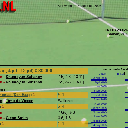
Bijgewerkt t/m 4 augustus 2026
KNLTB 20364
Geenen, W.R.
Internationale Rank
 4 jul - 12 jul)
€ 30.000
Datum
Enkel
n -
Khumoyun Sultanov
7-5, 4-6, [13-11]
3 aug 2026
n -
Khumoyun Sultanov
7-5, 4-6, [13-11]
6 jul 2026
1 jun 2026
ng 1
6 apr 2026
5-1
imonias (Den Haag)
1
2 mrt 2026
2 feb 2026
er
-
Timo de Visser
Walkover
5 jan 2026
2-4
n
1
8 dec 2025
en
7-6(6), 6-3
3 nov 2025
6 okt 2025
n -
Glenn Smits
3-6, 1-6
8 sep 2025
5-1
n
1
4 aug 2025