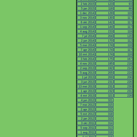
2 feb 2015
123
93
5 jan 2015
118
88
1 dec 2014
129
119
3 nov 2014
130
117
6 okt 2014
142
117
1 sep 2014
144
117
4 aug 2014
153
119
7 jul 2014
204
120
2 jun 2014
170
112
5 mei 2014
174
118
7 apr 2014
174
117
10 mrt 2014
174
118
3 feb 2014
175
167
4 nov 2013
195
218
2 sep 2013
192
214
5 aug 2013
205
224
1 jul 2013
200
206
3 jun 2013
231
226
13 mei 2013
231
230
1 apr 2013
232
231
4 mrt 2013
321
226
4 jun 2012
321
7 mei 2012
315
2 apr 2012
315
5 mrt 2012
318
2 jan 2012
315
3 okt 2011
314
5 sep 2011
313
1 aug 2011
318