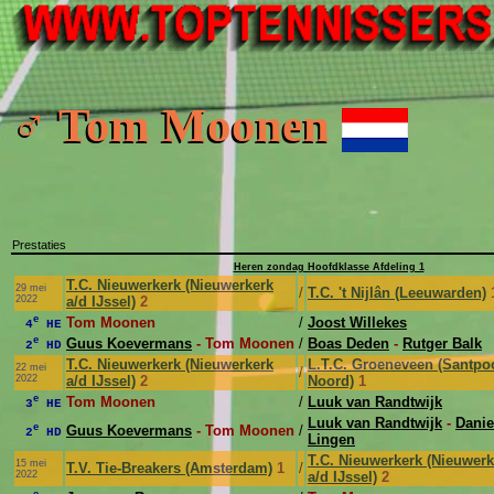
♂ Tom Moonen
Prestaties
Heren zondag Hoofdklasse Afdeling 1
T.C. Nieuwerkerk (Nieuwerkerk
29 mei
/
T.C. 't Nijlân (Leeuwarden)
2022
a/d IJssel)
2
e
Tom Moonen
/
Joost Willekes
4
HE
e
Guus Koevermans
- Tom Moonen
/
Boas Deden
-
Rutger Balk
2
HD
T.C. Nieuwerkerk (Nieuwerkerk
L.T.C. Groeneveen (Santpoo
22 mei
/
2022
a/d IJssel)
2
Noord)
1
e
Tom Moonen
/
Luuk van Randtwijk
3
HE
Luuk van Randtwijk
-
Danie
e
Guus Koevermans
- Tom Moonen
/
2
HD
Lingen
T.C. Nieuwerkerk (Nieuwerk
15 mei
T.V. Tie-Breakers (Amsterdam)
1
/
2022
a/d IJssel)
2