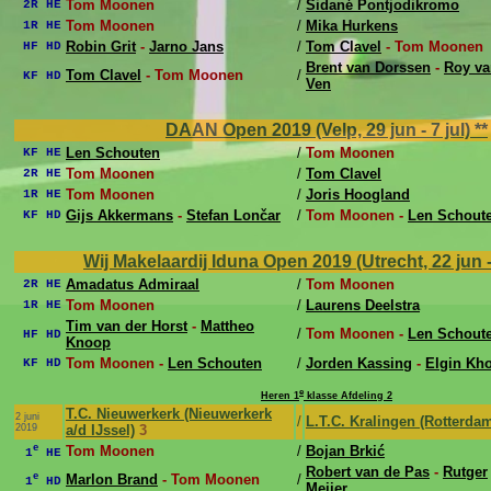
Tom Moonen
/
Sidané Pontjodikromo
2R HE
Tom Moonen
/
Mika Hurkens
1R HE
Robin Grit
-
Jarno Jans
/
Tom Clavel
- Tom Moonen
HF HD
Brent van Dorssen
-
Roy va
Tom Clavel
- Tom Moonen
/
KF HD
Ven
DAAN Open 2019 (Velp, 29 jun - 7 jul)
**
Len Schouten
/
Tom Moonen
KF HE
Tom Moonen
/
Tom Clavel
2R HE
Tom Moonen
/
Joris Hoogland
1R HE
Gijs Akkermans
-
Stefan Lončar
/
Tom Moonen -
Len Schout
KF HD
Wij Makelaardij Iduna Open 2019 (Utrecht, 22 jun 
Amadatus Admiraal
/
Tom Moonen
2R HE
Tom Moonen
/
Laurens Deelstra
1R HE
Tim van der Horst
-
Mattheo
/
Tom Moonen -
Len Schout
HF HD
Knoop
Tom Moonen -
Len Schouten
/
Jorden Kassing
-
Elgin Kho
KF HD
e
Heren 1
klasse Afdeling 2
T.C. Nieuwerkerk (Nieuwerkerk
2 juni
/
L.T.C. Kralingen (Rotterda
2019
a/d IJssel)
3
e
Tom Moonen
/
Bojan Brkić
1
HE
Robert van de Pas
-
Rutger
e
Marlon Brand
- Tom Moonen
/
1
HD
Meijer