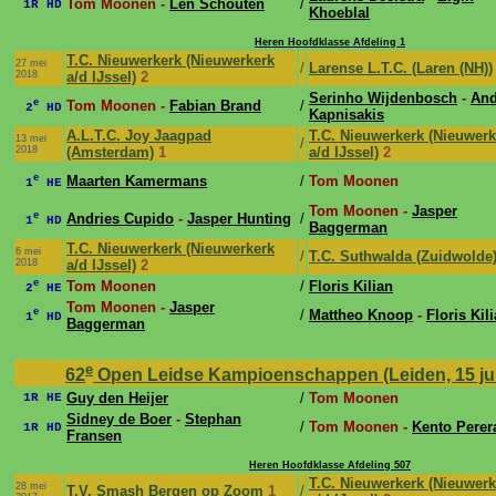
Tom Moonen -
Len Schouten
/
1R HD
Khoeblal
Heren Hoofdklasse Afdeling 1
T.C. Nieuwerkerk (Nieuwerkerk
27 mei
/
Larense L.T.C. (Laren (NH))
2018
a/d IJssel)
2
Serinho Wijdenbosch
-
And
e
Tom Moonen -
Fabian Brand
/
2
HD
Kapnisakis
A.L.T.C. Joy Jaagpad
T.C. Nieuwerkerk (Nieuwerk
13 mei
/
2018
(Amsterdam)
1
a/d IJssel)
2
e
Maarten Kamermans
/
Tom Moonen
1
HE
Tom Moonen -
Jasper
e
Andries Cupido
-
Jasper Hunting
/
1
HD
Baggerman
T.C. Nieuwerkerk (Nieuwerkerk
6 mei
/
T.C. Suthwalda (Zuidwolde
2018
a/d IJssel)
2
e
Tom Moonen
/
Floris Kilian
2
HE
Tom Moonen -
Jasper
e
/
Mattheo Knoop
-
Floris Kil
1
HD
Baggerman
e
62
Open Leidse Kampioenschappen (Leiden, 15 jul 
Guy den Heijer
/
Tom Moonen
1R HE
Sidney de Boer
-
Stephan
/
Tom Moonen -
Kento Perer
1R HD
Fransen
Heren Hoofdklasse Afdeling 507
T.C. Nieuwerkerk (Nieuwerk
28 mei
T.V. Smash Bergen op Zoom
1
/