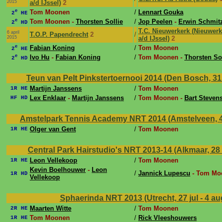
2015
a/d IJssel)
2
e
Tom Moonen
/
Lennart Gouka
2
HE
e
Tom Moonen -
Thorsten Sollie
/
Jop Peelen
-
Erwin Schmit
2
HD
T.C. Nieuwerkerk (Nieuwerk
6 april
T.O.P. Papendrecht
2
/
2015
a/d IJssel)
2
e
Fabian Koning
/
Tom Moonen
2
HE
e
Ivo Hu
-
Fabian Koning
/
Tom Moonen -
Thorsten Sol
2
HD
Teun van Pelt Pinkstertoernooi 2014 (Den Bosch, 31 
Martijn Janssens
/
Tom Moonen
1R HE
Lex Enklaar
-
Martijn Janssens
/
Tom Moonen -
Bart Steven
HF HD
Amstelpark Tennis Academy NRT 2014 (Amstelveen, 4 j
Olger van Gent
/
Tom Moonen
1R HE
Central Park Hairstudio's NRT 2013-14 (Alkmaar, 28 
Leon Vellekoop
/
Tom Moonen
1R HE
Kevin Boelhouwer
-
Leon
/
Jannick Lupescu
- Tom Mo
1R HD
Vellekoop
Sphaerinda NRT 2013 (Utrecht, 27 jul - 4 a
Maarten Witte
/
Tom Moonen
2R HE
Tom Moonen
/
Rick Vleeshouwers
1R HE