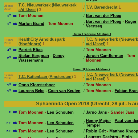
T.C. Nieuwerkerk (Nieuwerkerk
26 mei
/
T.V. Barendrecht
1
2019
a/d IJssel)
3
e
Tom Moonen
/
Bart van der Ploeg
1
HE
Bart van der Ploeg
-
Roger
e
Marlon Brand
- Tom Moonen
/
1
HD
Versteeg
Heren Eredivisie Afdeling 1
HealthCity Arnolduspark
T.C. Nieuwerkerk (Nieuwerk
19 mei
/
2019
(Hoofddorp)
1
a/d IJssel)
1
e
Patrick Elias
/
Tom Moonen
4
HE
Stefan Bergman
-
Deney
Jeroen Camfferman
- Tom
e
/
2
HD
Wassermann
Moonen
e
Heren 1
klasse Afdeling 2
T.C. Nieuwerkerk (Nieuwerk
12 mei
T.C. Kattenlaan (Amsterdam)
1
/
2019
a/d IJssel)
3
e
Onno Kloosterboer
/
Tom Moonen
1
HE
e
Laurens Beke
-
Coen van Keulen
/
Tom Moonen -
Fabian Bra
1
HD
Sphaerinda Open 2018 (Utrecht, 28 jul - 5 a
Tom Moonen -
Len Schouten
/
Jarno Jans
- Sander Jans
F HD
Henny Meijer
-
Paul van de
Tom Moonen -
Len Schouten
/
HF HD
Tempel
Tom Moonen -
Len Schouten
/
Robin Grit
-
Mattheo Knoo
KF HD
Laurens Deelstra
-
Elgin