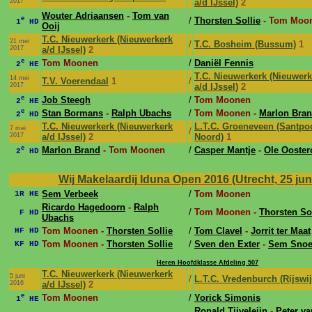
2017
a/d IJssel)
2
Wouter Adriaansen
-
Tom van
e
/
Thorsten Sollie
- Tom Moo
1
HD
Ooij
T.C. Nieuwerkerk (Nieuwerkerk
21 mei
/
T.C. Bosheim (Bussum)
1
2017
a/d IJssel)
2
e
Tom Moonen
/
Daniël Fennis
2
HE
T.C. Nieuwerkerk (Nieuwerk
14 mei
T.V. Voerendaal
1
/
2017
a/d IJssel)
2
e
Job Steegh
/
Tom Moonen
2
HE
e
Stan Bormans
-
Ralph Ubachs
/
Tom Moonen -
Marlon Bra
2
HD
T.C. Nieuwerkerk (Nieuwerkerk
L.T.C. Groeneveen (Santpoo
7 mei
/
2017
a/d IJssel)
2
Noord)
1
e
Marlon Brand
- Tom Moonen
/
Casper Mantje
-
Ole Ooste
2
HD
Wij Makelaardij Iduna Open 2016 (Utrecht, 25 jun 
Sem Verbeek
/
Tom Moonen
1R HE
Ricardo Hagedoorn
-
Ralph
/
Tom Moonen -
Thorsten Sol
F HD
Ubachs
Tom Moonen -
Thorsten Sollie
/
Tom Clavel
-
Jorrit ter Maat
HF HD
Tom Moonen -
Thorsten Sollie
/
Sven den Exter
-
Sem Sno
KF HD
Heren Hoofdklasse Afdeling 507
T.C. Nieuwerkerk (Nieuwerkerk
5 juni
/
L.T.C. Vredenburch (Rijswij
2016
a/d IJssel)
2
e
Tom Moonen
/
Yorick Simonis
1
HE
Ronald Tijveleijn
-
Peter va