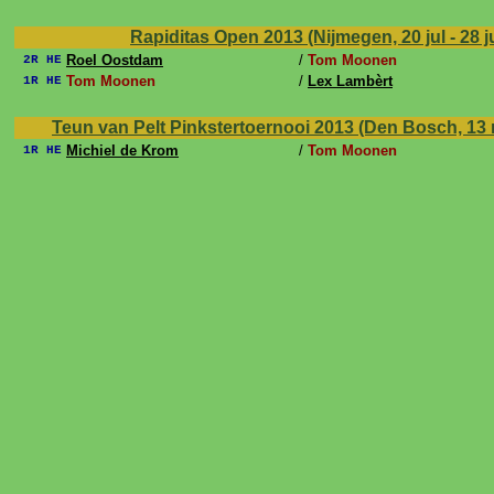
Rapiditas Open 2013 (Nijmegen, 20 jul - 28 j
Roel Oostdam
/
Tom Moonen
2R HE
Tom Moonen
/
Lex Lambèrt
1R HE
Teun van Pelt Pinkstertoernooi 2013 (Den Bosch, 13 
Michiel de Krom
/
Tom Moonen
1R HE