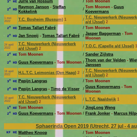
e
Jurre van Rossum
/
Tom Moonen
3
HE
Raymon Janson
-
Steffan
Tom Moonen -
Guus
e
/
2
HD
Kokkelink
Koevermans
T.C. Nieuwerkerk (Nieuwerk
1 mei
T.C. Bosheim (Bussum)
1
/
2022
a/d IJssel)
2
e
Tomas Tallart Fabré
/
Tom Moonen
2
HE
Jasper Baggerman
- Tom
e
Jan Snoeij
-
Tomas Tallart Fabré
/
2
HD
Moonen
T.C. Nieuwerkerk (Nieuwerkerk
24 april
/
T.O.C. (Capelle a/d IJssel)
2022
a/d IJssel)
2
e
Tom Moonen
/
Sander Zijlstra
2
HE
Thom van der Velden
-
Wie
e
Guus Koevermans
- Tom Moonen
/
2
HD
Janssen
T.C. Nieuwerkerk (Nieuwerk
18 april
H.L.T.C. Leimonias (Den Haag)
2
/
2022
a/d IJssel)
2
e
Pepijn Langras
/
Tom Moonen
3
HE
Guus Koevermans
- Tom
e
Pepijn Langras
-
Timo de Visser
/
2
HD
Moonen
T.C. Nieuwerkerk (Nieuwerkerk
10 april
/
L.T.C. Naaldwijk
1
2022
a/d IJssel)
2
e
Tom Moonen
/
JingLong Weng
1
HE
e
Guus Koevermans
- Tom Moonen
/
Frank Jonker
-
Marcus Hilp
2
HD
Sphaerinda Open 2019 (Utrecht, 27 jul - 4 a
Mattheo Knoop
/
Tom Moonen
KF HE