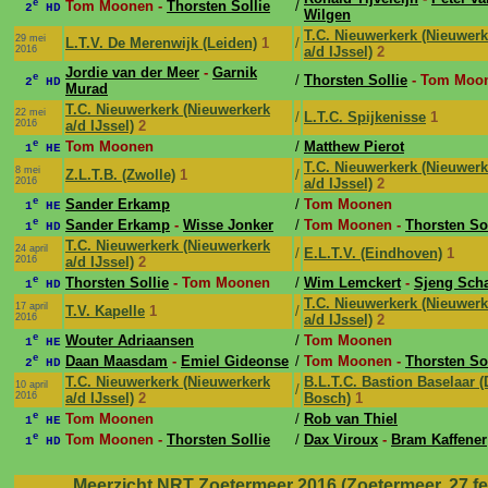
e
Tom Moonen -
Thorsten Sollie
/
2
HD
Wilgen
T.C. Nieuwerkerk (Nieuwerk
29 mei
L.T.V. De Merenwijk (Leiden)
1
/
2016
a/d IJssel)
2
Jordie van der Meer
-
Garnik
e
/
Thorsten Sollie
- Tom Moo
2
HD
Murad
T.C. Nieuwerkerk (Nieuwerkerk
22 mei
/
L.T.C. Spijkenisse
1
2016
a/d IJssel)
2
e
Tom Moonen
/
Matthew Pierot
1
HE
T.C. Nieuwerkerk (Nieuwerk
8 mei
Z.L.T.B. (Zwolle)
1
/
2016
a/d IJssel)
2
e
Sander Erkamp
/
Tom Moonen
1
HE
e
Sander Erkamp
-
Wisse Jonker
/
Tom Moonen -
Thorsten Sol
1
HD
T.C. Nieuwerkerk (Nieuwerkerk
24 april
/
E.L.T.V. (Eindhoven)
1
2016
a/d IJssel)
2
e
Thorsten Sollie
- Tom Moonen
/
Wim Lemckert
-
Sjeng Sch
1
HD
T.C. Nieuwerkerk (Nieuwerk
17 april
T.V. Kapelle
1
/
2016
a/d IJssel)
2
e
Wouter Adriaansen
/
Tom Moonen
1
HE
e
Daan Maasdam
-
Emiel Gideonse
/
Tom Moonen -
Thorsten Sol
2
HD
T.C. Nieuwerkerk (Nieuwerkerk
B.L.T.C. Bastion Baselaar 
10 april
/
2016
a/d IJssel)
2
Bosch)
1
e
Tom Moonen
/
Rob van Thiel
1
HE
e
Tom Moonen -
Thorsten Sollie
/
Dax Viroux
-
Bram Kaffener
1
HD
Meerzicht NRT Zoetermeer 2016 (Zoetermeer, 27 feb