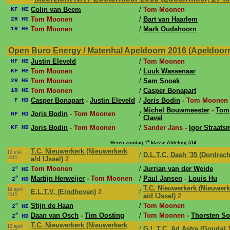
Colin van Beem
/
Tom Moonen
KF HE
Tom Moonen
/
Bart van Haarlem
2R HE
Tom Moonen
/
Mark Oudshoorn
1R HE
Open Buro Energy / Matenhal Apeldoorn 2016 (Apeldoorn,
Justin Eleveld
/
Tom Moonen
HF HE
Tom Moonen
/
Luuk Wassenaar
KF HE
Tom Moonen
/
Sem Snoek
2R HE
Tom Moonen
/
Casper Bonapart
1R HE
Casper Bonapart
-
Justin Eleveld
/
Joris Bodin
- Tom Moonen
F HD
Michel Bouwmeester
-
Tom
Joris Bodin
- Tom Moonen
/
HF HD
Clavel
Joris Bodin
- Tom Moonen
/
Sander Jans -
Igor Straats
KF HD
e
Heren zondag 1
klasse Afdeling 514
T.C. Nieuwerkerk (Nieuwerkerk
10 mei
/
D.L.T.C. Dash '35 (Dordrech
2015
a/d IJssel)
2
e
Tom Moonen
/
Jurrian van der Weide
2
HE
e
Martijn Herweijer
- Tom Moonen
/
Paul Jansen
-
Louis Hu
2
HD
T.C. Nieuwerkerk (Nieuwerk
19 april
E.L.T.V. (Eindhoven)
2
/
2015
a/d IJssel)
2
e
Stijn de Haan
/
Tom Moonen
2
HE
e
Daan van Osch
-
Tim Oosting
/
Tom Moonen -
Thorsten Sol
2
HD
T.C. Nieuwerkerk (Nieuwerkerk
12 april
/
G.L.T.C. Ad Astra (Gouda)