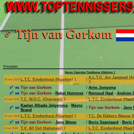
Bij
♂ Tijn van Gorkom
Prestaties
Heren Zaterdag Topklasse Afdeling 1
A.L.T.C. Joy Jaagpad (
L.T.C. Eindenhout (Haarlem)
1
/
30 mei 2026
3
e
Tijn van Gorkom
/
Arno Jongsma
4
HE
e
Tijn van Gorkom -
Rebel Hommes
/
Reinoud Haal
-
Andries 
2
HD
T.C. W.O.C. (Overveen)
1
/
L.T.C. Eindenhout (Haar
23 mei 2026
Kaelan Albada Jelgersma
-
Mayro
e
/
Tijn van Gorkom -
Jens 
2
HD
Brand
L.T.C. Eindenhout (Haarlem)
1
/
T.C. De Kikkers (Nieuw 
16 mei 2026
e
Tijn van Gorkom -
Jens Wever
/
Boris Spanjaard
-
Boris
2
HD
T.V. All Out (Aalsmeer)
1
/
L.T.C. Eindenhout (Haar
9 mei 2026
e