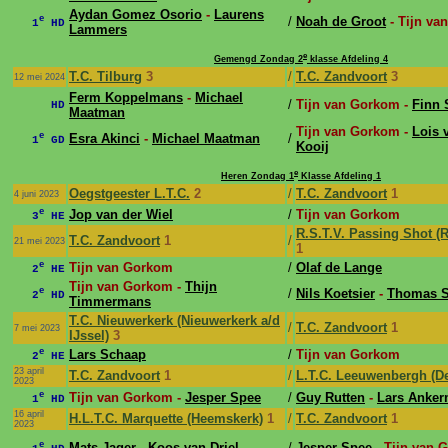
Aydan Gomez Osorio
-
Laurens
e
/
Noah de Groot
- Tijn va
1
HD
Lammers
e
Gemengd Zondag 2
klasse Afdeling 4
T.C. Tilburg
3
/
T.C. Zandvoort
3
12 mei 2024
Ferm Koppelmans
-
Michael
/
Tijn van Gorkom -
Finn 
HD
Maatman
Tijn van Gorkom -
Lois 
e
Esra Akinci
-
Michael Maatman
/
1
GD
Kooij
e
Heren Zondag 1
Klasse Afdeling 1
Oegstgeester L.T.C.
2
/
T.C. Zandvoort
1
4 juni 2023
e
Jop van der Wiel
/
Tijn van Gorkom
3
HE
R.S.T.V. Passing Shot (
T.C. Zandvoort
1
/
21 mei 2023
1
e
Tijn van Gorkom
/
Olaf de Lange
2
HE
Tijn van Gorkom -
Thijn
e
/
Nils Koetsier
-
Thomas 
2
HD
Timmermans
T.C. Nieuwerkerk (Nieuwerkerk a/d
/
T.C. Zandvoort
1
7 mei 2023
IJssel)
3
e
Lars Schaap
/
Tijn van Gorkom
2
HE
23 april
T.C. Zandvoort
1
/
L.T.C. Leeuwenbergh (D
2023
e
Tijn van Gorkom -
Jesper Spee
/
Guy Rutten
-
Lars Anke
1
HD
16 april
H.L.T.C. Marquette (Heemskerk)
1
/
T.C. Zandvoort
1
2023
e
Mats Jager
-
Koos van Driel
/
Jesper Spee
- Tijn van 