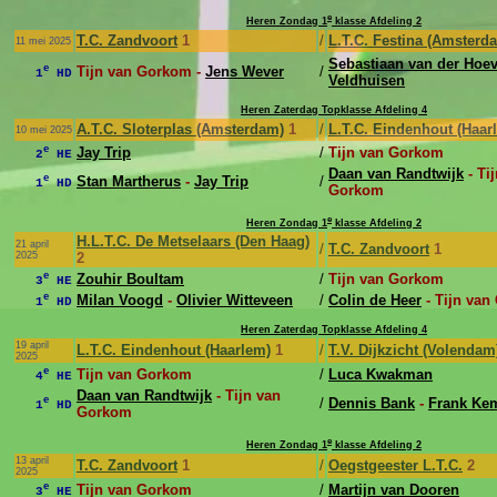
e
Heren Zondag 1
klasse Afdeling 2
T.C. Zandvoort
1
/
L.T.C. Festina (Amsterd
11 mei 2025
Sebastiaan van der Hoe
e
Tijn van Gorkom -
Jens Wever
/
1
HD
Veldhuisen
Heren Zaterdag Topklasse Afdeling 4
A.T.C. Sloterplas (Amsterdam)
1
/
L.T.C. Eindenhout (Haar
10 mei 2025
e
Jay Trip
/
Tijn van Gorkom
2
HE
Daan van Randtwijk
- Ti
e
Stan Martherus
-
Jay Trip
/
1
HD
Gorkom
e
Heren Zondag 1
klasse Afdeling 2
H.L.T.C. De Metselaars (Den Haag)
21 april
/
T.C. Zandvoort
1
2025
2
e
Zouhir Boultam
/
Tijn van Gorkom
3
HE
e
Milan Voogd
-
Olivier Witteveen
/
Colin de Heer
- Tijn va
1
HD
Heren Zaterdag Topklasse Afdeling 4
19 april
L.T.C. Eindenhout (Haarlem)
1
/
T.V. Dijkzicht (Volendam
2025
e
Tijn van Gorkom
/
Luca Kwakman
4
HE
Daan van Randtwijk
- Tijn van
e
/
Dennis Bank
-
Frank Ke
1
HD
Gorkom
e
Heren Zondag 1
klasse Afdeling 2
13 april
T.C. Zandvoort
1
/
Oegstgeester L.T.C.
2
2025
e
Tijn van Gorkom
/
Martijn van Dooren
3
HE