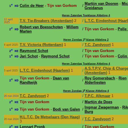
Martijn van Dooren
-
Mic
e
Colin de Heer
- Tijn van Gorkom
/
1
HD
Greidanus
Heren Zaterdag Topklasse Afdeling 4
12 april
T.V. Tie-Breakers (Amsterdam)
2
/
L.T.C. Eindenhout (Haar
2025
Robert van Boesschoten
-
Willem
e
/
Tijn van Gorkom -
Pelle
2
HD
Marten
e
Heren Zondag 1
klasse Afdeling 2
T.V. Victoria (Rotterdam)
1
/
T.C. Zandvoort
1
6 april 2025
e
Raymond Schot
/
Tijn van Gorkom
2
HE
e
Jari Schot
-
Raymond Schot
/
Tijn van Gorkom -
Colin
1
HD
Heren Zaterdag Topklasse Afdeling 4
A.S.T.P.V. Chip & Charg
L.T.C. Eindenhout (Haarlem)
1
/
5 april 2025
(Amsterdam)
1
Tijn van Gorkom -
Daan van
Roy Gomersbach
-
Rien
e
/
2
HD
Randtwijk
Alderliesten
e
Heren Zondag 1
Klasse Afdeling 4
T.C. Zandvoort
2
/
T.P.C. Alkmaar
1
26 mei 2024
e
Tijn van Gorkom
/
Martijn de Does
2
HE
Ingmar Zwagerman
-
Rik
e
Tijn van Gorkom -
Bodi van Galen
/
1
HD
Burg
H.L.T.C. De Metselaars (Den Haag)
/
T.C. Zandvoort
2
20 mei 2024
3
e
Lennart Pronk
/
Tijn van Gorkom
2
HE