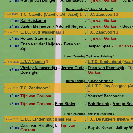
Martijn van Dongen
-
Julian Eskes
/
Tijn van Gorkom -
Jens 
2
HD
e
Heren Zondag 1
klasse Afdeling 2
T.C. Capelle (Capelle a/d IJssel)
1
/
T.C. Zandvoort
1
1 juni 2025
e
Kai Huiskamp
/
Tijn van Gorkom
2
HE
e
Justin Metheuver
-
Mitchell Nuijen
/
Tijn van Gorkom -
Bodi 
1
HD
L.T.C. Oud Wassenaar
1
/
T.C. Zandvoort
1
25 mei 2025
e
Roland Stuurman
/
Tijn van Gorkom
2
HE
Enzo van der Heijden
-
Twan van
e
/
Jesper Spee
- Tijn van 
1
HD
Zijl
Heren Zaterdag Topklasse Afdeling 4
L.T.V. Vianen
1
/
L.T.C. Eindenhout (Haar
24 mei 2025
Wesley Nieuwendijk
-
Jeroen Oude
Daan van Randtwijk
- Ti
e
/
1
HD
Boerrigter
Gorkom
e
Heren Zondag 1
klasse Afdeling 2
A.L.T.C. Joy Jaagpad (
T.C. Zandvoort
1
/
18 mei 2025
1
e
Tijn van Gorkom
/
Youssef Baccouche
1
HE
e
Tijn van Gorkom -
Finn Stoter
/
Bob Resink
-
Martijn Spl
2
HD
Heren Zaterdag Topklasse Afdeling 4
L.T.C. Eindenhout (Haarlem)
1
/
T.C. De Kikkers (Nieuw 
17 mei 2025
Daan van Randtwijk
- Tijn van
e
/
Kay de Koker
-
Jeffrey 
1
HD
Gorkom