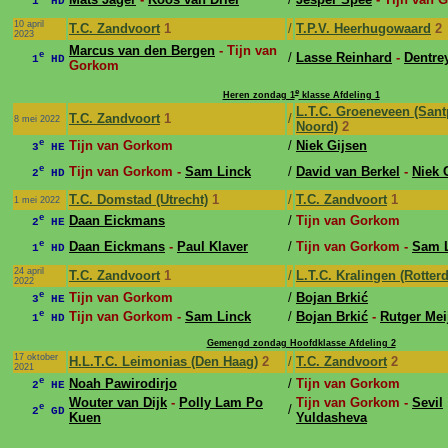
1
HD
10 april
T.C. Zandvoort
1
/
T.P.V. Heerhugowaard
2
2023
Marcus van den Bergen
- Tijn van
e
/
Lasse Reinhard
-
Dentre
1
HD
Gorkom
e
Heren zondag 1
klasse Afdeling 1
L.T.C. Groeneveen (Sant
T.C. Zandvoort
1
/
8 mei 2022
Noord)
2
e
Tijn van Gorkom
/
Niek Gijsen
3
HE
e
Tijn van Gorkom -
Sam Linck
/
David van Berkel
-
Niek 
2
HD
T.C. Domstad (Utrecht)
1
/
T.C. Zandvoort
1
1 mei 2022
e
Daan Eickmans
/
Tijn van Gorkom
2
HE
e
Daan Eickmans
-
Paul Klaver
/
Tijn van Gorkom -
Sam 
1
HD
24 april
T.C. Zandvoort
1
/
L.T.C. Kralingen (Rotter
2022
e
Tijn van Gorkom
/
Bojan Brkić
3
HE
e
Tijn van Gorkom -
Sam Linck
/
Bojan Brkić
-
Rutger Mei
1
HD
Gemengd zondag Hoofdklasse Afdeling 2
17 oktober
H.L.T.C. Leimonias (Den Haag)
2
/
T.C. Zandvoort
2
2021
e
Noah Pawirodirjo
/
Tijn van Gorkom
2
HE
Wouter van Dijk
-
Polly Lam Po
Tijn van Gorkom -
Sevil
e
/
2
GD
Kuen
Yuldasheva