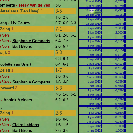
31 mei 2015
0,8755
Gomperts
- Tessy van de Ven
3-6
17 mei 2015
0,8755
3-5
Metselaars (Den Haag)
1
10 mei 2015
0,7942
26 apr 2015
1,0151
4-6, 2-6
19 apr 2015
1,3531
sang
-
Liv Geurts
5-7, 6-0, 6-3
12 apr 2015
1,6944
7-1
Zeist)
1
6 apr 2015
2,0000
1 jan 2015
2,0000
e Ven
6-1, 2-6, 6-1
1 jan 2015
2
e Ven -
Stephanie Gomperts
6-4, 7-5
1 jan 2014
0,4104
e Ven -
Bart Brons
2-6, 5-7
1 jan 2014
2
1 nov 2013
0,4104
5-3
wijk
2
1 okt 2013
0,4104
6-3, 6-4
1 sep 2013
0,4104
colette van Uitert
6-4, 6-1
1 aug 2013
0,4104
1 jul 2013
0,4104
1-7
Zeist)
1
1 jun 2013
0,4104
e Ven
1-6, 3-6
1 mei 2013
0,5625
e Ven -
Stephanie Gomperts
1-6, 4-6
1 apr 2013
0,6570
1 mrt 2013
0,6570
5-3
gowaard
2
1 jan 2013
0,6570
7-5, 1-6, 6-1
1 jan 2013
2
-
Annick Melgers
6-2, 6-2
1 okt 2012
0,6570
1 sep 2012
0,6570
 7
1 aug 2012
0,6570
2-6
Zeist)
1
1 jul 2012
0,6570
1 jun 2012
0,8233
e Ven
1-6, 0-6
1 mei 2012
0,9899
e Ven -
Claire Lablans
1-6, 1-6
1 apr 2012
1,0000
e Ven -
Bart Brons
2-6, 3-6
1 mrt 2012
1,0000