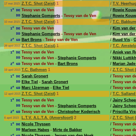
Z.T.C. Shot (Zeist)
1
/
T.V. Heerhu
17 mei 2015
e
Tessy van de Ven
/
Rowie Kouw
1
DE
Stephanie Gomperts
- Tessy van de Ven
/
Rowie Kouw
DD
Z.T.C. Shot (Zeist)
1
/
T.C. Bakku
10 mei 2015
e
Tessy van de Ven
/
Kim van der
1
DE
Stephanie Gomperts
- Tessy van de Ven
/
Kim van der
DD
e
Bart Brons
- Tessy van de Ven
/
Ruud Vis
-
G
2
GD
Z.T.C. Shot (Zeist)
1
/
T.C. Amstel
26 april 2015
e
Tessy van de Ven
/
Aniek van 
1
DE
Tessy van de Ven -
Stephanie Gomperts
/
Nikki Luttik
DD
e
Tessy van de Ven -
Bart Brons
/
Marian Jade
2
GD
T.C. Bathmen
1
/
Z.T.C. Shot (
19 april 2015
e
Sarah Gronert
/
Tessy van d
1
DE
Elke Tiel
-
Sarah Gronert
/
Tessy van d
DD
e
Marc IJzerman
-
Elke Tiel
/
Tessy van d
2
GD
Z.T.C. Shot (Zeist)
1
/
T.C. Sallan
12 april 2015
e
Tessy van de Ven
/
Jainy Schee
1
DE
Tessy van de Ven -
Stephanie Gomperts
/
Jainy Schee
DD
e
Tessy van de Ven -
Christopher Koderisch
/
Priscilla Vis
2
GD
L.T.V. A.L.T.A. (Amersfoort)
2
/
Z.T.C. Shot (
6 april 2015
e
Nicole Thyssen
/
Tessy van d
1
DE
Marleen Habes
-
Mirte de Bakker
/
Tessy van d
DD
e
Nicole Thyssen
-
Jeroen van den Hoek
/
Tessy van d
1
GD