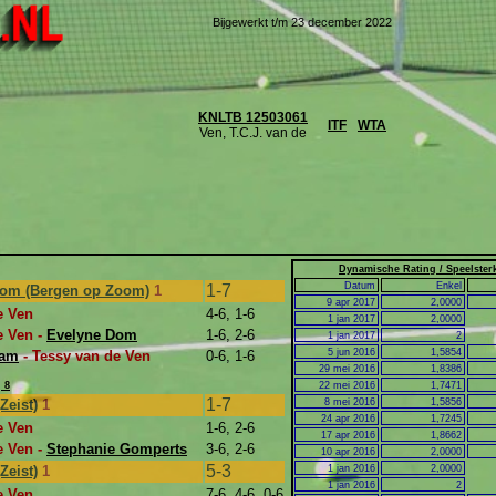
Bijgewerkt t/m 23 december 2022
KNLTB 12503061
ITF
WTA
Ven, T.C.J. van de
Dynamische Rating / Speelster
Datum
Enkel
1-7
oom (Bergen op Zoom)
1
9 apr 2017
2,0000
e Ven
4-6, 1-6
1 jan 2017
2,0000
e Ven -
Evelyne Dom
1-6, 2-6
1 jan 2017
2
5 jun 2016
1,5854
dam
- Tessy van de Ven
0-6, 1-6
29 mei 2016
1,8386
 8
22 mei 2016
1,7471
1-7
Zeist)
1
8 mei 2016
1,5856
24 apr 2016
1,7245
e Ven
1-6, 2-6
17 apr 2016
1,8662
e Ven -
Stephanie Gomperts
3-6, 2-6
10 apr 2016
2,0000
5-3
Zeist)
1
1 jan 2016
2,0000
1 jan 2016
2
e Ven
7-6, 4-6, 0-6