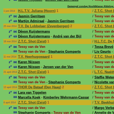
Gemengd zondag Hoofdklasse Afdeling
H.L.T.V. Juliana (Hoorn)
1
/
Z.T.C. Shot (
1 juni 2014
e
Jasmin Gerritsen
/
Tessy van d
2
DE
e
Martijn Admiraal
-
Jasmin Gerritsen
/
Tessy van d
2
GD
T.V. De Lobbelaer (Zevenbergen)
2
/
Z.T.C. Shot (
25 mei 2014
e
Dévon Kuijstermans
/
Tessy van d
2
DE
e
Dévon Kuijstermans
-
André van der Bijl
/
Tessy van d
2
GD
Z.T.C. Shot (Zeist)
1
/
H.L.T.C. De 
18 mei 2014
e
Tessy van de Ven
/
Tessa Brevé
2
DE
Tessy van de Ven -
Stephanie Gomperts
/
Liv Geurts
-
DD
T.V. Heerhugowaard
1
/
Z.T.C. Shot (
11 mei 2014
e
Karen Nijssen
/
Tessy van d
2
DE
e
Karen Nijssen
-
Jeroen van der Ven
/
Tessy van d
2
GD
Z.T.C. Shot (Zeist)
1
/
L.T.C. Naald
21 april 2014
e
Tessy van de Ven
/
Steffie Wete
2
DE
Tessy van de Ven -
Stephanie Gomperts
/
Nicolette van
DD
THOR De Bataaf (Den Haag)
2
/
Z.T.C. Shot (
13 april 2014
e
Lara van Tiggelen
/
Tessy van d
2
DE
Marcella Koek
-
Kimberley Wehrmann-Cassar
/
Tessy van d
DD
Z.T.C. Shot (Zeist)
1
/
T.V. Beekhui
6 april 2014
e
Tessy van de Ven
/
Margo Verbe
2
DE
Stephanie Gomperts
- Tessy van de Ven
/
Annelie de V
DD