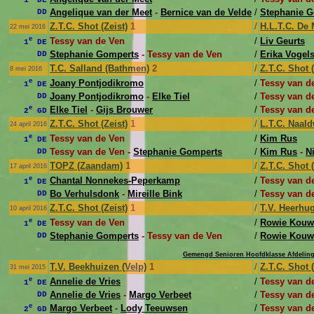
Angelique van der Meet
-
Bernice van de Velde
/
Stephanie 
DD
Z.T.C. Shot (Zeist)
1
/
H.L.T.C. De 
22 mei 2016
e
Tessy van de Ven
/
Liv Geurts
1
DE
Stephanie Gomperts
- Tessy van de Ven
/
Erika Vogel
DD
T.C. Salland (Bathmen)
2
/
Z.T.C. Shot (
8 mei 2016
e
Joany Pontjodikromo
/
Tessy van d
1
DE
Joany Pontjodikromo
-
Elke Tiel
/
Tessy van d
DD
e
Elke Tiel
-
Gijs Brouwer
/
Tessy van d
2
GD
Z.T.C. Shot (Zeist)
1
/
L.T.C. Naald
24 april 2016
e
Tessy van de Ven
/
Kim Rus
1
DE
Tessy van de Ven -
Stephanie Gomperts
/
Kim Rus
-
Ni
DD
TOPZ (Zaandam)
1
/
Z.T.C. Shot (
17 april 2016
e
Chantal Nonnekes-Peperkamp
/
Tessy van d
1
DE
Bo Verhulsdonk
-
Mireille Bink
/
Tessy van d
DD
Z.T.C. Shot (Zeist)
1
/
T.V. Heerhu
10 april 2016
e
Tessy van de Ven
/
Rowie Kouw
1
DE
Stephanie Gomperts
- Tessy van de Ven
/
Rowie Kouw
DD
Gemengd Senioren Hoofdklasse Afdeling
T.V. Beekhuizen (Velp)
1
/
Z.T.C. Shot (
31 mei 2015
e
Annelie de Vries
/
Tessy van d
1
DE
Annelie de Vries
-
Margo Verbeet
/
Tessy van d
DD
e
Margo Verbeet
-
Lody Teeuwsen
/
Tessy van d
2
GD