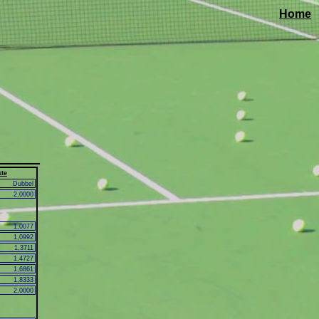
Home
kte
Dubbel
2,0000
1,0077
1,0992
1,3711
1,4727
1,6861
1,8333
2,0000