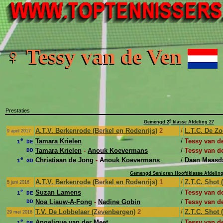
♀ Tessy van de Ven
Prestaties
e
Gemengd 2
klasse Afdeling 27
A.T.V. Berkenrode (Berkel en Rodenrijs)
2
/
L.T.C. De Z
9 april 2017
e
Tamara Krielen
/
Tessy van d
1
DE
Tamara Krielen
-
Anouk Koevermans
/
Tessy van d
DD
e
Christiaan de Jong
-
Anouk Koevermans
/
Daan Maas
1
GD
Gemengd Senioren Hoofdklasse Afdeling
A.T.V. Berkenrode (Berkel en Rodenrijs)
1
/
Z.T.C. Shot (
5 juni 2016
e
Suzan Lamens
/
Tessy van d
1
DE
Noa Liauw-A-Fong
-
Nadine Gobin
/
Tessy van d
DD
T.V. De Lobbelaer (Zevenbergen)
2
/
Z.T.C. Shot (
29 mei 2016
e
Angelique van der Meet
/
Tessy van d
1
DE