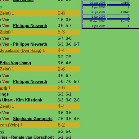
16 apr 2008
0,8165
1 jan 2008
2
 7
0-8
30 jul 2007
1,0148
Zeist)
1
1 jan 2007
2
e Ven
1-6, 0-6
31 dec 2006
1,4529
e Ven -
Philippe Niewerth
0-6, 5-7
1 jan 2006
1
5-3
Zeist)
1
e Ven
5-7, 3-6
e Ven -
Philippe Niewerth
6-3, 3-6, 6-7
4-4
Metselaars (Den Haag)
1
6-2, 7-5
Erika Vogelsang
3-6, 4-6
2-6
Zeist)
1
e Ven
3-6, 6-7
e Ven -
Philippe Niewerth
1-6, 7-6, 6-7
2-6
wijk
1
rings
6-3, 6-1
 Uitert
-
Kim Kilsdonk
6-3, 3-6, 2-6
4-4
Zeist)
1
e Ven
3-6, 0-6
e Ven -
Stephanie Gomperts
7-6, 3-6, 4-6
6-2
zen (Velp)
1
et
6-2, 6-0
ries
-
Renate van Oorschodt
6-1, 6-1