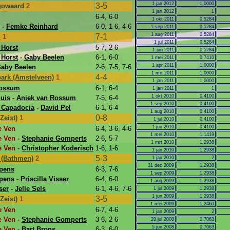
1 jan 2012
1,0000
3-5
gowaard
2
1 jan 2012
1
6-4, 6-0
1 okt 2011
0,5284
-
Femke Reinhard
6-0, 1-6, 4-6
1 sep 2011
0,5284
1 aug 2011
0,5284
7-1
m
1
1 jul 2011
0,5284
 Horst
5-7, 2-6
1 jun 2011
0,5284
 Horst
-
Gaby Beelen
6-1, 6-0
1 mei 2011
0,7410
1 apr 2011
1,0000
aby Beelen
2-6, 7-5, 7-6
1 mrt 2011
1,0000
4-4
park (Amstelveen)
1
1 jan 2011
1,0000
Rossum
6-1, 6-4
1 jan 2011
1
1 okt 2010
0,4100
huis
-
Aniek van Rossum
7-5, 6-4
1 sep 2010
0,4100
 Capadocia
-
David Pel
6-1, 6-4
1 aug 2010
0,4100
0-8
Zeist)
1
1 jul 2010
0,4100
1 jun 2010
0,4100
e Ven
6-4, 3-6, 4-6
1 mei 2010
1,1419
e Ven -
Stephanie Gomperts
2-6, 5-7
1 mrt 2010
1,2938
e Ven -
Christopher Koderisch
1-6, 1-6
1 jan 2010
1,2938
5-3
d (Bathmen)
2
1 jan 2010
2
31 dec 2009
1,2938
pens
6-3, 7-6
1 sep 2009
1,2938
pens
-
Priscilla Visser
6-4, 6-0
1 aug 2009
1,2938
ser
-
Jelle Sels
6-1, 4-6, 7-6
1 jul 2009
1,2938
1 jun 2009
1,2938
3-5
Zeist)
1
1 mei 2009
1,2460
e Ven
6-7, 4-6
1 jan 2009
2
e Ven -
Stephanie Gomperts
3-6, 2-6
20 jul 2008
0,7063
5 jun 2008
0,7063
e Ven -
Bart Brons
6-3, 6-0