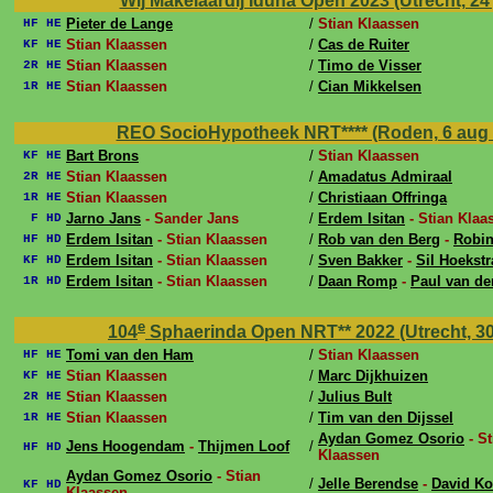
Wij Makelaardij Iduna Open 2023 (Utrecht, 24 j
Pieter de Lange
/
Stian Klaassen
HF HE
Stian Klaassen
/
Cas de Ruiter
KF HE
Stian Klaassen
/
Timo de Visser
2R HE
Stian Klaassen
/
Cian Mikkelsen
1R HE
REO SocioHypotheek NRT**** (Roden, 6 aug 
Bart Brons
/
Stian Klaassen
KF HE
Stian Klaassen
/
Amadatus Admiraal
2R HE
Stian Klaassen
/
Christiaan Offringa
1R HE
Jarno Jans
- Sander Jans
/
Erdem Isitan
- Stian Klaa
F HD
Erdem Isitan
- Stian Klaassen
/
Rob van den Berg
-
Robin
HF HD
Erdem Isitan
- Stian Klaassen
/
Sven Bakker
-
Sil Hoekstr
KF HD
Erdem Isitan
- Stian Klaassen
/
Daan Romp
-
Paul van d
1R HD
e
104
Sphaerinda Open NRT** 2022 (Utrecht, 30 
Tomi van den Ham
/
Stian Klaassen
HF HE
Stian Klaassen
/
Marc Dijkhuizen
KF HE
Stian Klaassen
/
Julius Bult
2R HE
Stian Klaassen
/
Tim van den Dijssel
1R HE
Aydan Gomez Osorio
- St
Jens Hoogendam
-
Thijmen Loof
/
HF HD
Klaassen
Aydan Gomez Osorio
- Stian
/
Jelle Berendse
-
David Ko
KF HD
Klaassen