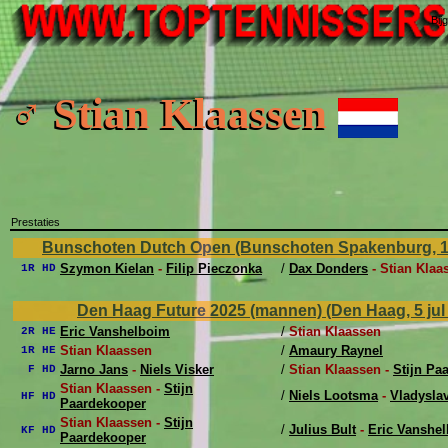
Bij
♂ Stian Klaassen
Prestaties
Bunschoten Dutch Open (Bunschoten Spakenburg, 12 j
Szymon Kielan
-
Filip Pieczonka
/
Dax Donders
- Stian Klaa
1R HD
Den Haag Future 2025 (mannen) (Den Haag, 5 jul -
Eric Vanshelboim
/
Stian Klaassen
2R HE
Stian Klaassen
/
Amaury Raynel
1R HE
Jarno Jans
-
Niels Visker
/
Stian Klaassen -
Stijn Pa
F HD
Stian Klaassen -
Stijn
/
Niels Lootsma
-
Vladysla
HF HD
Paardekooper
Stian Klaassen -
Stijn
/
Julius Bult
-
Eric Vanshe
KF HD
Paardekooper