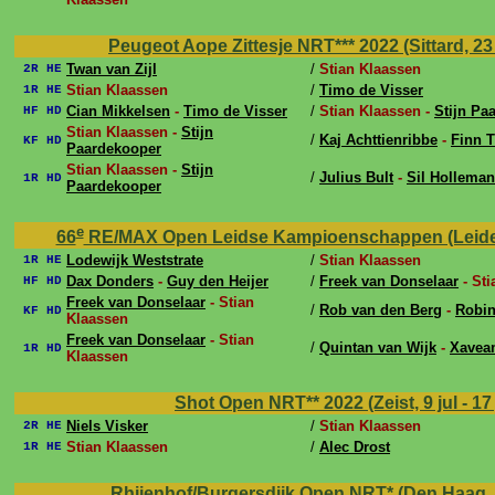
Peugeot Aope Zittesje NRT*** 2022 (Sittard, 23 j
Twan van Zijl
/
Stian Klaassen
2R HE
Stian Klaassen
/
Timo de Visser
1R HE
Cian Mikkelsen
-
Timo de Visser
/
Stian Klaassen -
Stijn Pa
HF HD
Stian Klaassen -
Stijn
/
Kaj Achttienribbe
-
Finn 
KF HD
Paardekooper
Stian Klaassen -
Stijn
/
Julius Bult
-
Sil Hollema
1R HD
Paardekooper
e
66
RE/MAX Open Leidse Kampioenschappen (Leiden, 
Lodewijk Weststrate
/
Stian Klaassen
1R HE
Dax Donders
-
Guy den Heijer
/
Freek van Donselaar
- Sti
HF HD
Freek van Donselaar
- Stian
/
Rob van den Berg
-
Robin
KF HD
Klaassen
Freek van Donselaar
- Stian
/
Quintan van Wijk
-
Xavea
1R HD
Klaassen
Shot Open NRT** 2022 (Zeist, 9 jul - 17 
Niels Visker
/
Stian Klaassen
2R HE
Stian Klaassen
/
Alec Drost
1R HE
Rhijenhof/Burgersdijk Open NRT* (Den Haag, 2 