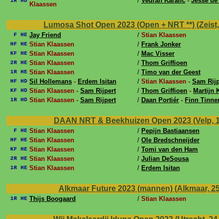
/
Vedran Karalic
-
Jesse de 
1R HD
Klaassen
Lumosa Shot Open 2023 (Open + NRT **) (Zeist, 8 
Jay Friend
/
Stian Klaassen
F HE
Stian Klaassen
/
Frank Jonker
HF HE
Stian Klaassen
/
Mac Visser
KF HE
Stian Klaassen
/
Thom Griffioen
2R HE
Stian Klaassen
/
Timo van der Geest
1R HE
Sil Hollemans
-
Erdem Isitan
/
Stian Klaassen -
Sam Rijp
HF HD
Stian Klaassen -
Sam Rijpert
/
Thom Griffioen
-
Martijn 
KF HD
Stian Klaassen -
Sam Rijpert
/
Daan Portiér
-
Finn Tinn
1R HD
DAAN NRT & Beekhuizen Open 2023 (Velp, 1 ju
Stian Klaassen
/
Pepijn Bastiaansen
F HE
Stian Klaassen
/
Ole Bredschneijder
HF HE
Stian Klaassen
/
Tomi van den Ham
KF HE
Stian Klaassen
/
Julian DeSousa
2R HE
Stian Klaassen
/
Erdem Isitan
1R HE
Alkmaar Future 2023 (mannen) (Alkmaar, 25 j
Thijs Boogaard
/
Stian Klaassen
1R HE