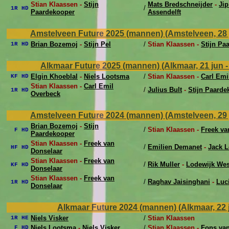
Stian Klaassen -
Stijn
Mats Bredschneijder
-
Jip
/
1R HD
Paardekooper
Assendelft
Amstelveen Future 2025 (mannen) (Amstelveen, 28 ju
Brian Bozemoj
-
Stijn Pel
/
Stian Klaassen -
Stijn Pa
1R HD
Alkmaar Future 2025 (mannen) (Alkmaar, 21 jun -
Elgin Khoeblal
-
Niels Lootsma
/
Stian Klaassen -
Carl Emi
KF HD
Stian Klaassen -
Carl Emil
/
Julius Bult
-
Stijn Paarde
1R HD
Overbeck
Amstelveen Future 2024 (mannen) (Amstelveen, 29 ju
Brian Bozemoj
-
Stijn
/
Stian Klaassen -
Freek va
F HD
Paardekooper
Stian Klaassen -
Freek van
/
Emilien Demanet
-
Jack 
HF HD
Donselaar
Stian Klaassen -
Freek van
/
Rik Muller
-
Lodewijk Wes
KF HD
Donselaar
Stian Klaassen -
Freek van
/
Raghav Jaisinghani
-
Luci
1R HD
Donselaar
Alkmaar Future 2024 (mannen) (Alkmaar, 22 j
Niels Visker
/
Stian Klaassen
1R HE
Niels Lootsma
-
Niels Visker
/
Stian Klaassen -
Fons va
F HD