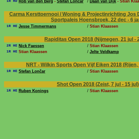
Rob van den Berg
-
Stefan Lončar
/
Daan van Dijk
- Stian Kla
1R HD
Carma Kersttoernooi / Woning & Projectinrichting Jos 
Sportpaleis Hoensbroek, 22 dec - 6 j
Jesse Timmermans
/
Stian Klaassen
1R HE
Rapiditas Open 2018 (Nijmegen, 21 jul - 2
Nick Faessen
/
Stian Klaassen
2R HE
Stian Klaassen
/
Jelte Veldkamp
1R HE
NRT - Wilkin Sports Open Vijf Eiken 2018 (Rijen, 1
Stefan Lončar
/
Stian Klaassen
1R HE
Shot Open 2018 (Zeist, 7 jul - 15 jul
Ruben Konings
/
Stian Klaassen
1R HE