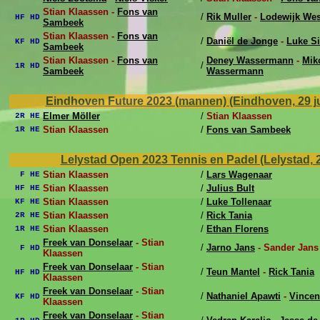
Stian Klaassen -
Fons van
/
Rik Muller
-
Lodewijk Wes
HF HD
Sambeek
Stian Klaassen -
Fons van
/
Daniël de Jonge
-
Luke S
KF HD
Sambeek
Stian Klaassen -
Fons van
Deney Wassermann
-
Mik
/
1R HD
Sambeek
Wassermann
Eindhoven Future 2023 (mannen) (Eindhoven, 29 ju
Elmer Möller
/
Stian Klaassen
2R HE
Stian Klaassen
/
Fons van Sambeek
1R HE
Lelystad Open 2023 Tennis en Padel (Lelystad, 22 
Stian Klaassen
/
Lars Wagenaar
F HE
Stian Klaassen
/
Julius Bult
HF HE
Stian Klaassen
/
Luke Tollenaar
KF HE
Stian Klaassen
/
Rick Tania
2R HE
Stian Klaassen
/
Ethan Florens
1R HE
Freek van Donselaar
- Stian
/
Jarno Jans
- Sander Jans
F HD
Klaassen
Freek van Donselaar
- Stian
/
Teun Mantel
-
Rick Tania
HF HD
Klaassen
Freek van Donselaar
- Stian
/
Nathaniel Apawti
-
Vincen
KF HD
Klaassen
Freek van Donselaar
- Stian