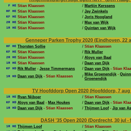
Stian Klaassen
/
Martijn Kerssens
F HE
Stian Klaassen
/
Jay Zwinkels
HF HE
Stian Klaassen
/
Joris Hoogland
KF HE
Stian Klaassen
/
Max van Wijk
2R HE
Stian Klaassen
/
Quintan van Wijk
1R HE
Genneper Parken Trophy 2020 (Eindhoven, 22 a
Thorsten Sollie
/
Stian Klaassen
HF HE
Stian Klaassen
/
Rik Muller
KF HE
Stian Klaassen
/
Aloys van Baal
2R HE
Stian Klaassen
/
Daan van Dijk
1R HE
Rik Muller
-
Jesse Timmermans
/
Daan van Dijk
- Stian Kla
KF HD
Mike Groenendijk
-
Quinn
Daan van Dijk
- Stian Klaassen
/
1R HD
Groenendijk
TV Hoofddorp Open 2020 (Hoofddorp, 7 aug 
Ryan Nijboer
/
Stian Klaassen
1R HE
Aloys van Baal
-
Max Houkes
/
Daan van Dijk
- Stian Kla
KF HD
Daan van Dijk
- Stian Klaassen
/
Thijmen Loof
-
Jip van As
1R HD
DASH '35 Open 2020 (Dordrecht, 30 jul -
Thijmen Loof
/
Stian Klaassen
1R HE