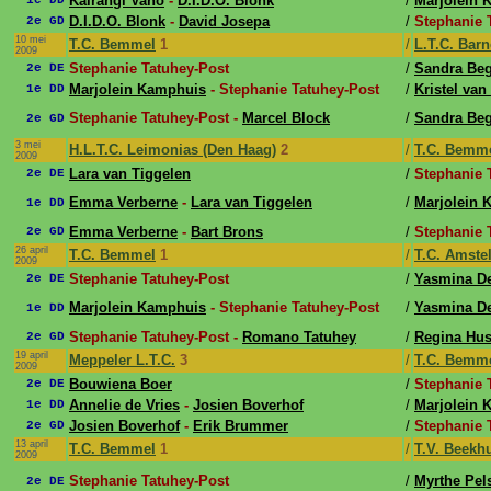
Kairangi Vano
-
D.I.D.O. Blonk
/
Marjolein 
1e DD
D.I.D.O. Blonk
-
David Josepa
/
Stephanie 
2e GD
10 mei
T.C. Bemmel
1
/
L.T.C. Bar
2009
Stephanie Tatuhey-Post
/
Sandra Beg
2e DE
Marjolein Kamphuis
- Stephanie Tatuhey-Post
/
Kristel van
1e DD
Stephanie Tatuhey-Post -
Marcel Block
/
Sandra Beg
2e GD
3 mei
H.L.T.C. Leimonias (Den Haag)
2
/
T.C. Bemm
2009
Lara van Tiggelen
/
Stephanie 
2e DE
Emma Verberne
-
Lara van Tiggelen
/
Marjolein 
1e DD
Emma Verberne
-
Bart Brons
/
Stephanie 
2e GD
26 april
T.C. Bemmel
1
/
T.C. Amste
2009
Stephanie Tatuhey-Post
/
Yasmina D
2e DE
Marjolein Kamphuis
- Stephanie Tatuhey-Post
/
Yasmina D
1e DD
Stephanie Tatuhey-Post -
Romano Tatuhey
/
Regina Hu
2e GD
19 april
Meppeler L.T.C.
3
/
T.C. Bemm
2009
Bouwiena Boer
/
Stephanie 
2e DE
Annelie de Vries
-
Josien Boverhof
/
Marjolein 
1e DD
Josien Boverhof
-
Erik Brummer
/
Stephanie 
2e GD
13 april
T.C. Bemmel
1
/
T.V. Beekhu
2009
Stephanie Tatuhey-Post
/
Myrthe Pe
2e DE