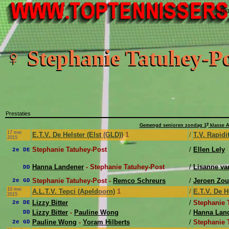
Bij
♀ Stephanie Tatuhey-P
Prestaties
e
Gemengd senioren zondag 1
klasse A
17 mei
E.T.V. De Helster (Elst (GLD))
1
/
T.V. Rapidi
2015
Stephanie Tatuhey-Post
/
Ellen Lely
2e DE
Hanna Landener
- Stephanie Tatuhey-Post
/
Lisanne va
DD
Stephanie Tatuhey-Post -
Remco Schreurs
/
Jeroen Zou
2e GD
10 mei
A.L.T.V. Tepci (Apeldoorn)
1
/
E.T.V. De H
2015
Lizzy Bitter
/
Stephanie 
2e DE
Lizzy Bitter
-
Pauline Wong
/
Hanna Lan
DD
Pauline Wong
-
Yoram Hilberts
/
Stephanie 
2e GD