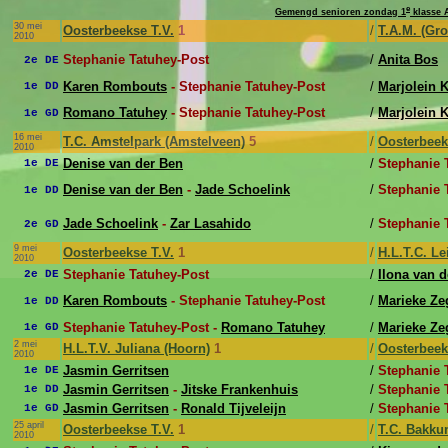
e
Gemengd senioren zondag 1
klasse 
30 mei
Oosterbeekse T.V.
1
/
T.A.M. (Gr
2010
Stephanie Tatuhey-Post
/
Anita Bos
2e DE
Karen Rombouts
- Stephanie Tatuhey-Post
/
Marjolein
1e DD
Romano Tatuhey
- Stephanie Tatuhey-Post
/
Marjolein
1e GD
16 mei
T.C. Amstelpark (Amstelveen)
5
/
Oosterbeek
2010
Denise van der Ben
/
Stephanie 
1e DE
Denise van der Ben
-
Jade Schoelink
/
Stephanie 
1e DD
Jade Schoelink
-
Zar Lasahido
/
Stephanie 
2e GD
9 mei
Oosterbeekse T.V.
1
/
H.L.T.C. L
2010
Stephanie Tatuhey-Post
/
Ilona van 
2e DE
Karen Rombouts
- Stephanie Tatuhey-Post
/
Marieke Ze
1e DD
Stephanie Tatuhey-Post -
Romano Tatuhey
/
Marieke Ze
1e GD
2 mei
H.L.T.V. Juliana (Hoorn)
1
/
Oosterbeek
2010
Jasmin Gerritsen
/
Stephanie 
1e DE
Jasmin Gerritsen
-
Jitske Frankenhuis
/
Stephanie 
1e DD
Jasmin Gerritsen
-
Ronald Tijveleijn
/
Stephanie 
1e GD
25 april
Oosterbeekse T.V.
1
/
T.C. Bakk
2010