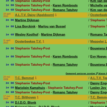
Stephanie Tatuhey-Post
/
Kim van de
1e DE
Stephanie Tatuhey-Post -
Karen Rombouts
/
Michelle v
1e DD
Stephanie Tatuhey-Post -
Romano Tatuhey
/
Kim van de
1e GD
18 april
A.L.T.V. Daisy (Apeldoorn)
1
/
Oosterbeek
2010
Martine Dijkman
/
Stephanie 
2e DE
Lisa Borckink
-
Marlou van Bussel
/
Stephanie 
1e DD
Wesley Koolhof
-
Martine Dijkman
/
Romano Ta
1e GD
11 april
Oosterbeekse T.V.
1
/
Meppeler L
2010
Stephanie Tatuhey-Post
/
Bouwiena 
2e DE
Stephanie Tatuhey-Post -
Karen Rombouts
/
Evy Hoeve-
1e DD
Stephanie Tatuhey-Post -
Romano Tatuhey
/
Bouwiena 
1e GD
e
Gemengd senioren zondag 1
klasse 
24 mei
T.C. Bemmel
1
/
A.L.T.V. Te
2009
Stephanie Tatuhey-Post
/
Danny Eng
2e DE
Marjolein Kamphuis
- Stephanie Tatuhey-Post
/
Lesley Joy
1e DD
Stephanie Tatuhey-Post -
Romano Tatuhey
/
Danny Eng
2e GD
17 mei
T.C. Bilthoven
1
/
T.C. Bemm
2009
D.I.D.O. Blonk
/
Stephanie 
2e DE