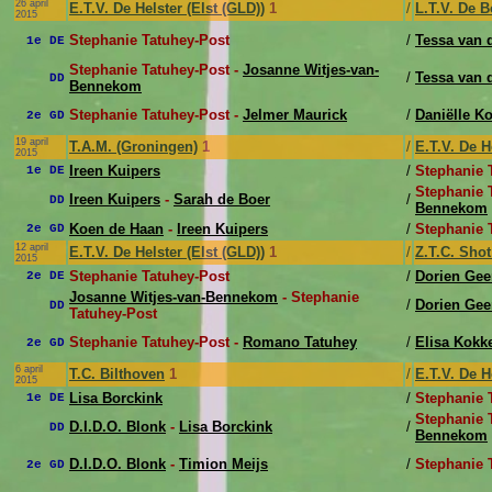
26 april
E.T.V. De Helster (Elst (GLD))
1
/
L.T.V. De 
2015
Stephanie Tatuhey-Post
/
Tessa van 
1e DE
Stephanie Tatuhey-Post -
Josanne Witjes-van-
/
Tessa van 
DD
Bennekom
Stephanie Tatuhey-Post -
Jelmer Maurick
/
Daniëlle Ko
2e GD
19 april
T.A.M. (Groningen)
1
/
E.T.V. De H
2015
Ireen Kuipers
/
Stephanie 
1e DE
Stephanie 
Ireen Kuipers
-
Sarah de Boer
/
DD
Bennekom
Koen de Haan
-
Ireen Kuipers
/
Stephanie 
2e GD
12 april
E.T.V. De Helster (Elst (GLD))
1
/
Z.T.C. Shot
2015
Stephanie Tatuhey-Post
/
Dorien Gee
2e DE
Josanne Witjes-van-Bennekom
- Stephanie
/
Dorien Gee
DD
Tatuhey-Post
Stephanie Tatuhey-Post -
Romano Tatuhey
/
Elisa Kokk
2e GD
6 april
T.C. Bilthoven
1
/
E.T.V. De H
2015
Lisa Borckink
/
Stephanie 
1e DE
Stephanie 
D.I.D.O. Blonk
-
Lisa Borckink
/
DD
Bennekom
D.I.D.O. Blonk
-
Timion Meijs
/
Stephanie 
2e GD