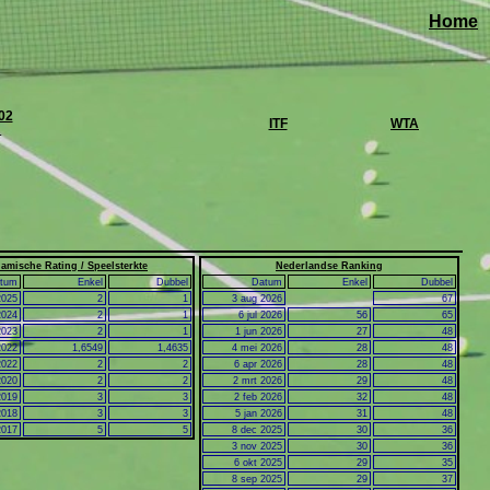
Home
02
ITF
WTA
.
amische Rating / Speelsterkte
Nederlandse Ranking
tum
Enkel
Dubbel
Datum
Enkel
Dubbel
2025
2
1
3 aug 2026
67
2024
2
1
6 jul 2026
56
65
2023
2
1
1 jun 2026
27
48
2022
1,6549
1,4635
4 mei 2026
28
48
2022
2
2
6 apr 2026
28
48
2020
2
2
2 mrt 2026
29
48
2019
3
3
2 feb 2026
32
48
2018
3
3
5 jan 2026
31
48
2017
5
5
8 dec 2025
30
36
3 nov 2025
30
36
6 okt 2025
29
35
8 sep 2025
29
37