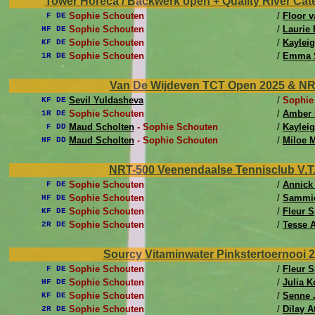
Tower Horeca / Backwerk open + Quality River Cater
Sophie Schouten
/
Floor 
F DE
Sophie Schouten
/
Laurie
HF DE
Sophie Schouten
/
Kaylei
KF DE
Sophie Schouten
/
Emma S
1R DE
Van De Wijdeven TCT Open 2025 & NRT-5
Sevil Yuldasheva
/
Sophie
KF DE
Sophie Schouten
/
Amber
1R DE
Maud Scholten
- Sophie Schouten
/
Kaylei
F DD
Maud Scholten
- Sophie Schouten
/
Miloe 
HF DD
NRT-500 Veenendaalse Tennisclub V.T.C
Sophie Schouten
/
Annick
F DE
Sophie Schouten
/
Sammie
HF DE
Sophie Schouten
/
Fleur 
KF DE
Sophie Schouten
/
Tesse 
2R DE
Sourcy Vitaminwater Pinkstertoernooi 2
Sophie Schouten
/
Fleur 
F DE
Sophie Schouten
/
Julia K
HF DE
Sophie Schouten
/
Senne 
KF DE
Sophie Schouten
/
Dilay A
2R DE