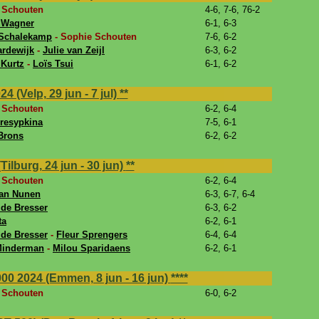
 Schouten
4-6, 7-6, 76-2
 Wagner
6-1, 6-3
Schalekamp
- Sophie Schouten
7-6, 6-2
ardewijk
-
Julie van Zeijl
6-3, 6-2
 Kurtz
-
Loïs Tsui
6-1, 6-2
(Velp, 29 jun - 7 jul)
**
 Schouten
6-2, 6-4
eresypkina
7-5, 6-1
Brons
6-2, 6-2
lburg, 24 jun - 30 jun)
**
 Schouten
6-2, 6-4
van Nunen
6-3, 6-7, 6-4
 de Bresser
6-3, 6-2
ta
6-2, 6-1
 de Bresser
-
Fleur Sprengers
6-4, 6-4
Minderman
-
Milou Sparidaens
6-2, 6-1
0 2024 (Emmen, 8 jun - 16 jun)
****
 Schouten
6-0, 6-2