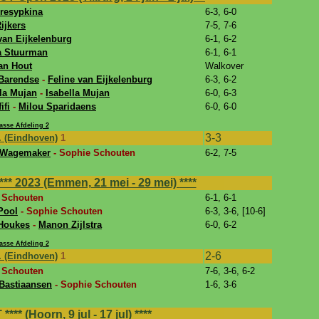
eresypkina
6-3, 6-0
ijkers
7-5, 7-6
van Eijkelenburg
6-1, 6-2
la Stuurman
6-1, 6-1
an Hout
Walkover
 Barendse
-
Feline van Eijkelenburg
6-3, 6-2
la Mujan
-
Isabella Mujan
6-0, 6-3
ifi
-
Milou Sparidaens
6-0, 6-0
sse Afdeling 2
3-3
. (Eindhoven)
1
 Wagemaker
- Sophie Schouten
6-2, 7-5
** 2023 (Emmen, 21 mei - 29 mei)
****
 Schouten
6-1, 6-1
Pool
- Sophie Schouten
6-3, 3-6, [10-6]
Houkes
-
Manon Zijlstra
6-0, 6-2
sse Afdeling 2
2-6
. (Eindhoven)
1
 Schouten
7-6, 3-6, 6-2
 Bastiaansen
- Sophie Schouten
1-6, 3-6
** (Hoorn, 9 jul - 17 jul)
****