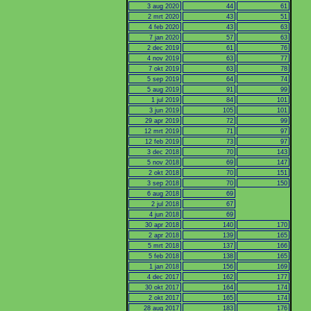
3 aug 2020
44
61
2 mrt 2020
43
51
4 feb 2020
43
63
7 jan 2020
57
63
2 dec 2019
61
76
4 nov 2019
63
77
7 okt 2019
63
78
5 sep 2019
64
74
5 aug 2019
91
99
1 jul 2019
84
101
3 jun 2019
105
101
29 apr 2019
72
99
12 mrt 2019
71
97
12 feb 2019
73
97
3 dec 2018
70
143
5 nov 2018
69
147
2 okt 2018
70
151
3 sep 2018
70
150
6 aug 2018
69
2 jul 2018
67
4 jun 2018
69
30 apr 2018
140
170
2 apr 2018
139
165
5 mrt 2018
137
166
5 feb 2018
138
165
1 jan 2018
156
169
4 dec 2017
162
177
30 okt 2017
164
174
2 okt 2017
165
174
28 aug 2017
183
176