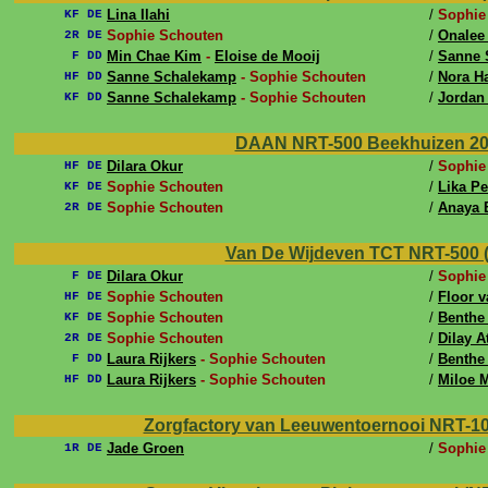
Lina Ilahi
/
Sophie
KF DE
Sophie Schouten
/
Onalee
2R DE
Min Chae Kim
-
Eloise de Mooij
/
Sanne 
F DD
Sanne Schalekamp
- Sophie Schouten
/
Nora H
HF DD
Sanne Schalekamp
- Sophie Schouten
/
Jordan
KF DD
DAAN NRT-500 Beekhuizen 2024 
Dilara Okur
/
Sophie
HF DE
Sophie Schouten
/
Lika P
KF DE
Sophie Schouten
/
Anaya 
2R DE
Van De Wijdeven TCT NRT-500 (Ti
Dilara Okur
/
Sophie
F DE
Sophie Schouten
/
Floor 
HF DE
Sophie Schouten
/
Benthe
KF DE
Sophie Schouten
/
Dilay A
2R DE
Laura Rijkers
- Sophie Schouten
/
Benthe
F DD
Laura Rijkers
- Sophie Schouten
/
Miloe 
HF DD
Zorgfactory van Leeuwentoernooi NRT-100
Jade Groen
/
Sophie
1R DE