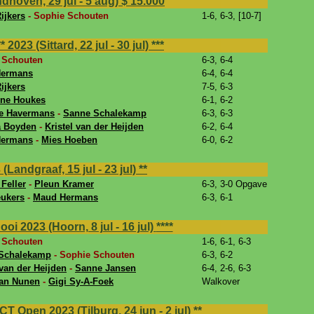
dhoven, 29 jul - 5 aug)
$ 15.000
ijkers
- Sophie Schouten
1-6, 6-3, [10-7]
023 (Sittard, 22 jul - 30 jul)
***
 Schouten
6-3, 6-4
Hermans
6-4, 6-4
ijkers
7-5, 6-3
ne Houkes
6-1, 6-2
e Havermans
-
Sanne Schalekamp
6-3, 6-3
a Boyden
-
Kristel van der Heijden
6-2, 6-4
Hermans
-
Mies Hoeben
6-0, 6-2
Landgraaf, 15 jul - 23 jul)
**
Feller
-
Pleun Kramer
6-3, 3-0 Opgave
eukers
-
Maud Hermans
6-3, 6-1
oi 2023 (Hoorn, 8 jul - 16 jul)
****
 Schouten
1-6, 6-1, 6-3
Schalekamp
- Sophie Schouten
6-3, 6-2
 van der Heijden
-
Sanne Jansen
6-4, 2-6, 6-3
van Nunen
-
Gigi Sy-A-Foek
Walkover
Open 2023 (Tilburg, 24 jun - 2 jul)
**