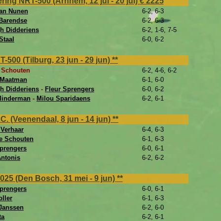
ing NRT-500 (Arnhem, 12 jul - 20 jul)
€ 2225
van Nunen
6-2, 6-3
 Barendse
6-2, 6-3
gh Didderiens
6-2, 1-6, 7-5
taal
6-0, 6-2
00 (Tilburg, 23 jun - 29 jun)
**
 Schouten
6-2, 4-6, 6-2
 Maatman
6-1, 6-0
gh Didderiens
-
Fleur Sprengers
6-0, 6-2
Minderman
-
Milou Sparidaens
6-2, 6-1
. (Veenendaal, 8 jun - 14 jun)
**
 Verhaar
6-4, 6-3
 Schouten
6-1, 6-3
Sprengers
6-0, 6-1
Antonis
6-2, 6-2
025 (Den Bosch, 31 mei - 9 jun)
**
Sprengers
6-0, 6-1
oller
6-1, 6-3
Janssen
6-2, 6-0
ta
6-2, 6-1