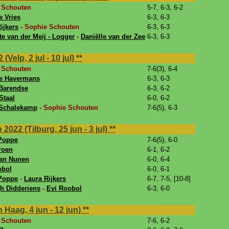
 Schouten
5-7, 6-3, 6-2
e Vries
6-3, 6-3
ijkers
- Sophie Schouten
6-3, 6-3
te van der Meij - Logger
-
Daniëlle van der Zee
6-3, 6-3
elp, 2 jul - 10 jul)
**
 Schouten
7-6(3), 6-4
e Havermans
6-3, 6-3
 Barendse
6-3, 6-2
taal
6-0, 6-2
Schalekamp
- Sophie Schouten
7-6(5), 6-3
022 (Tilburg, 25 jun - 3 jul)
**
Poppe
7-6(5), 6-0
roen
6-1, 6-2
van Nunen
6-0, 6-4
obol
6-0, 6-1
Poppe
-
Laura Rijkers
6-7, 7-5, [10-8]
gh Didderiens
-
Evi Roobol
6-3, 6-0
aag, 4 jun - 12 jun)
**
 Schouten
7-6, 6-2