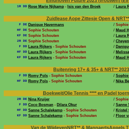
Eindhoven Future 2023 (vrouwen) (Ein
Rose Marie Nijkamp
-
Isis van den Broek
/
Laura R
1R DD
Zuidlease Aope Zittesje Open & NRT*** 2
Danique Havermans
/
Sophie
F DE
Sophie Schouten
/
Maud 
HF DE
Sophie Schouten
/
Laura R
KF DE
Sophie Schouten
/
Cheyen
2R DE
Laura Rijkers
- Sophie Schouten
/
Daniqu
F DD
Laura Rijkers
- Sophie Schouten
/
Meliss
HF DD
Laura Rijkers
- Sophie Schouten
/
Maud 
KF DD
Buitenring 17+ & 35+ & NRT** 2023 (
Romy Pols
- Sophie Schouten
/
Sophie 
F DD
Romy Pols
- Sophie Schouten
/
Nika B
HF DD
Boekweit/Olie Tennis **** en Padel toerno
Nina Kruijer
/
Sophie
2R DE
Coco Bosman
-
Dilara Okur
/
Sanne 
F DD
Sanne Schalekamp
- Sophie Schouten
/
Kristel
HF DD
Sanne Schalekamp
- Sophie Schouten
/
Floor 
KF DD
Van de WijdevenNRT** & MannaertsAppels TCT 