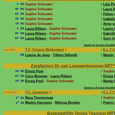
Sophie Schouten
/
Lika P
F DE
Sophie Schouten
/
Laura R
HF DE
Sophie Schouten
/
Feline 
KF DE
Sophie Schouten
/
Isabel
2R DE
Sophie Schouten
/
Anne v
1R DE
Laura Rijkers
- Sophie Schouten
/
Laurie
F DD
Laura Rijkers
- Sophie Schouten
/
Gabriël
HF DD
Laura Rijkers
- Sophie Schouten
/
Suzy Af
KF DD
Gemengd Zondag Hoofdkla
T.V. Victoria (Rotterdam)
1
/
E.L.T.V
4 juni 2023
Lianne de Jong
-
Tiffany Höberth
/
Mandy
DD
Zorgfactory Dr. van Leeuwentoernooi NRT**
Elysia Pool
/
Sophie
1R DE
Coco Bosman
-
Laura Rijkers
/
Elysia 
KF DD
Elysia Pool
- Sophie Schouten
/
Renée 
1R DD
Gemengd Zondag Hoofdkla
T.C. Zandvoort
2
/
E.L.T.V
21 mei 2023
e
Reza Timmerman
/
Sophie
2
DE
e
Martijn Kerssens
-
Melissa Boyden
/
Pepijn
1
GD
Boekweit/Olie Tennis Toernooi NRT **