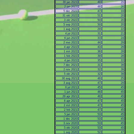
30 jan 2023
49
29
2 jan 2023
48
26
5 dec 2022
47
19
31 okt 2022
51
20
3 okt 2022
50
20
5 sep 2022
50
20
1 aug 2022
29
22
4 jul 2022
31
21
6 jun 2022
33
24
2 mei 2022
44
29
4 apr 2022
43
29
1 mrt 2022
36
28
1 feb 2022
39
28
4 jan 2022
35
22
7 dec 2021
31
39
2 nov 2021
32
39
5 okt 2021
32
39
30 aug 2021
46
25
3 aug 2021
47
29
6 jul 2021
45
45
1 jun 2021
46
45
29 apr 2021
46
45
6 apr 2021
47
45
2 mrt 2021
47
45
2 feb 2021
47
45
5 jan 2021
53
45
1 dec 2020
53
45
3 nov 2020
53
45
5 okt 2020
53
45
1 sep 2020
52
47