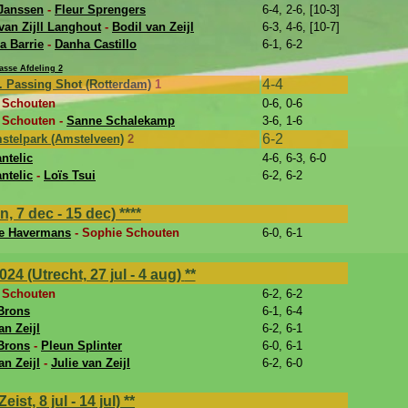
Janssen
-
Fleur Sprengers
6-4, 2-6, [10-3]
an Zijll Langhout
-
Bodil van Zeijl
6-3, 4-6, [10-7]
a Barrie
-
Danha Castillo
6-1, 6-2
sse Afdeling 2
4-4
. Passing Shot (Rotterdam)
1
 Schouten
0-6, 0-6
 Schouten -
Sanne Schalekamp
3-6, 1-6
6-2
stelpark (Amstelveen)
2
ntelic
4-6, 6-3, 6-0
ntelic
-
Loïs Tsui
6-2, 6-2
, 7 dec - 15 dec)
****
e Havermans
- Sophie Schouten
6-0, 6-1
4 (Utrecht, 27 jul - 4 aug)
**
 Schouten
6-2, 6-2
Brons
6-1, 6-4
an Zeijl
6-2, 6-1
Brons
-
Pleun Splinter
6-0, 6-1
an Zeijl
-
Julie van Zeijl
6-2, 6-0
st, 8 jul - 14 jul)
**