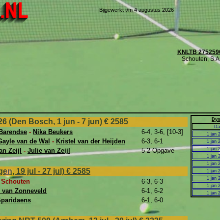
Bijgewerkt t/m 4 augustus 2026
KNLTB 275259
Schouten, S.A
Dyn
6 (Den Bosch, 1 jun - 7 jun)
€ 2585
Da
 Barendse
-
Nika Beukers
6-4, 3-6, [10-3]
1 jan 
Gayle van de Wal
-
Kristel van der Heijden
6-3, 6-1
1 jan 
1 jan 
an Zeijl
-
Julie van Zeijl
5-2 Opgave
1 jan 
1 jan 
n, 19 jul - 27 jul)
€ 2585
1 jan 
1 jan 
 Schouten
6-3, 6-3
1 jan 
e van Zonneveld
6-1, 6-2
1 jan 
Sparidaens
6-1, 6-0