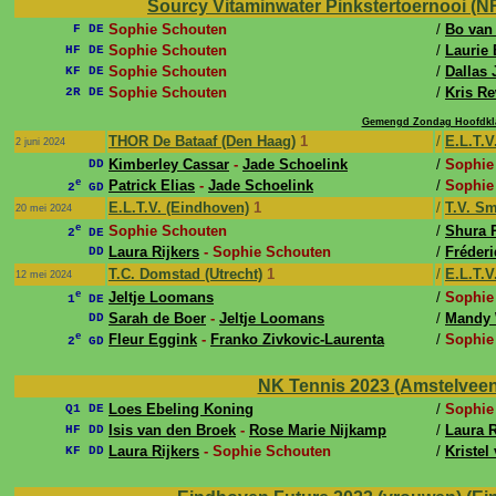
Sourcy Vitaminwater Pinkstertoernooi (NR
Sophie Schouten
/
Bo van
F DE
Sophie Schouten
/
Laurie
HF DE
Sophie Schouten
/
Dallas
KF DE
Sophie Schouten
/
Kris Re
2R DE
Gemengd Zondag Hoofdkla
THOR De Bataaf (Den Haag)
1
/
E.L.T.V
2 juni 2024
Kimberley Cassar
-
Jade Schoelink
/
Sophie
DD
e
Patrick Elias
-
Jade Schoelink
/
Sophie
2
GD
E.L.T.V. (Eindhoven)
1
/
T.V. S
20 mei 2024
e
Sophie Schouten
/
Shura 
2
DE
Laura Rijkers
- Sophie Schouten
/
Fréderi
DD
T.C. Domstad (Utrecht)
1
/
E.L.T.V
12 mei 2024
e
Jeltje Loomans
/
Sophie
1
DE
Sarah de Boer
-
Jeltje Loomans
/
Mandy
DD
e
Fleur Eggink
-
Franko Zivkovic-Laurenta
/
Sophie
2
GD
NK Tennis 2023 (Amstelveen,
Loes Ebeling Koning
/
Sophie
Q1 DE
Isis van den Broek
-
Rose Marie Nijkamp
/
Laura R
HF DD
Laura Rijkers
- Sophie Schouten
/
Kristel
KF DD