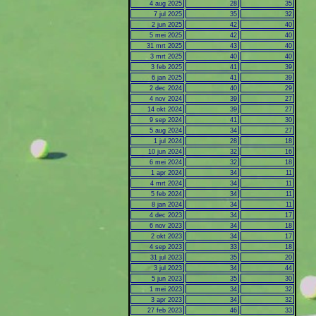
4 aug 2025
28
35
7 jul 2025
35
32
2 jun 2025
42
40
5 mei 2025
42
40
31 mrt 2025
43
40
3 mrt 2025
40
40
3 feb 2025
41
39
6 jan 2025
41
39
2 dec 2024
40
29
4 nov 2024
39
27
14 okt 2024
39
27
9 sep 2024
41
30
5 aug 2024
34
27
1 jul 2024
28
18
10 jun 2024
32
16
6 mei 2024
32
18
1 apr 2024
34
11
4 mrt 2024
34
11
5 feb 2024
34
11
8 jan 2024
34
11
4 dec 2023
34
17
6 nov 2023
34
18
2 okt 2023
34
17
4 sep 2023
33
18
31 jul 2023
35
20
3 jul 2023
34
44
5 jun 2023
35
30
1 mei 2023
34
32
3 apr 2023
34
32
27 feb 2023
46
33