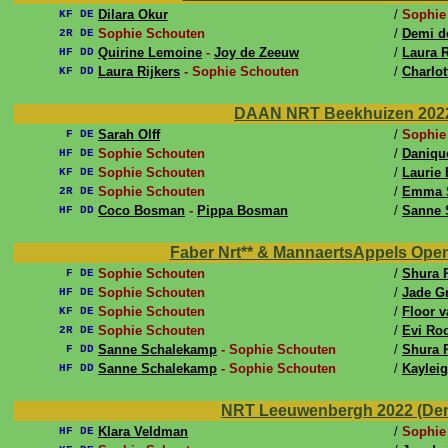
Dilara Okur
/
Sophie
KF DE
Sophie Schouten
/
Demi d
2R DE
Quirine Lemoine
-
Joy de Zeeuw
/
Laura R
HF DD
Laura Rijkers
- Sophie Schouten
/
Charlot
KF DD
DAAN NRT Beekhuizen 2022 (V
Sarah Olff
/
Sophie
F DE
Sophie Schouten
/
Daniqu
HF DE
Sophie Schouten
/
Laurie
KF DE
Sophie Schouten
/
Emma S
2R DE
Coco Bosman
-
Pippa Bosman
/
Sanne 
HF DD
Faber Nrt** & MannaertsAppels Open 2
Sophie Schouten
/
Shura 
F DE
Sophie Schouten
/
Jade G
HF DE
Sophie Schouten
/
Floor 
KF DE
Sophie Schouten
/
Evi Ro
2R DE
Sanne Schalekamp
- Sophie Schouten
/
Shura 
F DD
Sanne Schalekamp
- Sophie Schouten
/
Kaylei
HF DD
NRT Leeuwenbergh 2022 (Den H
Klara Veldman
/
Sophie
HF DE