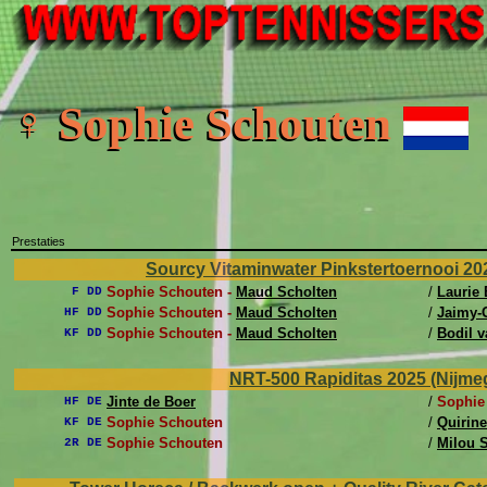
♀ Sophie Schouten
Prestaties
Sourcy Vitaminwater Pinkstertoernooi 202
Sophie Schouten -
Maud Scholten
/
Laurie
F DD
Sophie Schouten -
Maud Scholten
/
Jaimy-
HF DD
Sophie Schouten -
Maud Scholten
/
Bodil v
KF DD
NRT-500 Rapiditas 2025 (Nijmege
Jinte de Boer
/
Sophie
HF DE
Sophie Schouten
/
Quirin
KF DE
Sophie Schouten
/
Milou 
2R DE