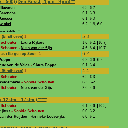
T-500) (Den Bosch, 1 jun - 9 jun)
**
 Beveren
6-3, 6-2
 Barendse
6-1, 6-3
 Janssen
6-1, 6-0
winkel
6-2, 1-6, 6-0
sse Afdeling 2
5-3
. (Eindhoven)
1
 Schouten -
Laura Rijkers
1-6, 6-2, [10-7]
 Schouten -
Niels van der Sijs
4-6, 6-4, [10-7]
6-2
mash Bergen op Zoom
1
Poppe
6-2, 3-6, 6-7
que van de Velde
-
Shura Poppe
6-1, 6-4
4-4
. (Eindhoven)
1
 Schouten
6-2, 6-3
 Wagemaker
- Sophie Schouten
6-3, 6-2
 Schouten -
Niels van der Sijs
2-6, 4-6
 12 dec - 17 dec)
*****
 Schouten
6-1, 4-6, [10-3]
ijkers
- Sophie Schouten
6-0, 6-2
 van der Heijden
-
Hanneke Lodewijks
6-0, 6-1