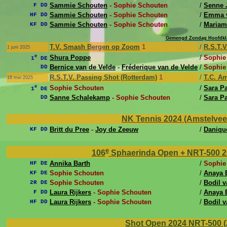
Sammie Schouten
- Sophie Schouten
/
Senne 
F DD
Sammie Schouten
- Sophie Schouten
/
Emma v
HF DD
Sammie Schouten
- Sophie Schouten
/
Mariam
KF DD
Gemengd Zondag Hoofdkla
T.V. Smash Bergen op Zoom
1
/
R.S.T.V
1 juni 2025
e
Shura Poppe
/
Sophie
1
DE
Bernice van de Velde
-
Fréderique van de Velde
/
Sophie
DD
R.S.T.V. Passing Shot (Rotterdam)
1
/
T.C. Am
18 mei 2025
e
Sophie Schouten
/
Sara Pa
1
DE
Sanne Schalekamp
- Sophie Schouten
/
Sara Pa
DD
NK Tennis 2024 (Amstelveen
Britt du Pree
-
Joy de Zeeuw
/
Daniqu
KF DD
e
106
Sphaerinda Open + NRT-500 202
Annika Barth
/
Sophie
HF DE
Sophie Schouten
/
Anaya 
KF DE
Sophie Schouten
/
Bodil v
2R DE
Laura Rijkers
- Sophie Schouten
/
Anaya 
F DD
Laura Rijkers
- Sophie Schouten
/
Bodil v
HF DD
Shot Open 2024 NRT-500 (Zei