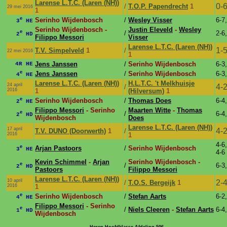
Larense L.T.C. (Laren (NH))
0-
/
T.O.P. Papendrecht
1
29 mei 2016
1
e
Serinho Wijdenbosch
/
Wesley Visser
6-7,
3
HE
Serinho Wijdenbosch -
Justin Eleveld
-
Wesley
e
/
2-6,
2
HD
Filippo Messori
Visser
Larense L.T.C. (Laren (NH))
1-
T.V. Simpelveld
1
/
22 mei 2016
1
Jens Janssen
/
Serinho Wijdenbosch
6-3,
4R HE
e
Jens Janssen
/
Serinho Wijdenbosch
6-3,
4
HE
Larense L.T.C. (Laren (NH))
H.L.T.C. 't Melkhuisje
24 april
4-
/
2016
1
(Hilversum)
1
e
Serinho Wijdenbosch
/
Thomas Does
6-4,
2
HE
Filippo Messori
- Serinho
Maarten Witte
-
Thomas
e
/
6-4,
2
HD
Wijdenbosch
Does
Larense L.T.C. (Laren (NH))
17 april
4-
T.V. DUNO (Doorwerth)
1
/
2016
1
4-6,
e
Arjan Pastoors
/
Serinho Wijdenbosch
3
HE
4-6
Kevin Schimmel
-
Arjan
Serinho Wijdenbosch -
e
/
6-3,
2
HD
Pastoors
Filippo Messori
Larense L.T.C. (Laren (NH))
10 april
2-
/
T.O.S. Bergeijk
1
2016
1
e
Serinho Wijdenbosch
/
Stefan Aarts
6-2,
4
HE
Filippo Messori
- Serinho
e
/
Niels Cleeren
-
Stefan Aarts
6-4,
1
HD
Wijdenbosch