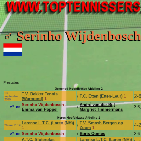
Bijge
♂ Serinho Wijdenbosc
Prestaties
Gemengd Hoofdklasse Afdeling 2
13
T.V. Dekker Tennis
2-
/
T.C. Etten (Etten-Leur)
1
september
(Warmond)
1
2020
Serinho Wijdenbosch -
André van der Bijl
-
e
/
3-6,
2
GD
Emma van Poppel
Margriet Timmermans
Heren Hoofdklasse Afdeling 1
Larense L.T.C. (Laren (NH))
T.V. Smash Bergen op
4-
/
26 mei 2019
1
Zoom
1
e
Serinho Wijdenbosch
/
Boris Oomes
2-6
2
HE
A.T.C. Sloterplas
Larense L.T.C. (Laren (NH))