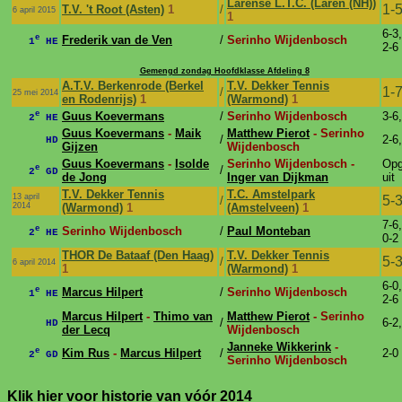
Larense L.T.C. (Laren (NH))
1-
T.V. 't Root (Asten)
1
/
6 april 2015
1
6-3,
e
Frederik van de Ven
/
Serinho Wijdenbosch
1
HE
2-6
Gemengd zondag Hoofdklasse Afdeling 8
A.T.V. Berkenrode (Berkel
T.V. Dekker Tennis
1-
/
25 mei 2014
en Rodenrijs)
1
(Warmond)
1
e
Guus Koevermans
/
Serinho Wijdenbosch
3-6,
2
HE
Guus Koevermans
-
Maik
Matthew Pierot
- Serinho
/
2-6,
HD
Gijzen
Wijdenbosch
Guus Koevermans
-
Isolde
Serinho Wijdenbosch -
Op
e
/
2
GD
de Jong
Inger van Dijkman
uit
T.V. Dekker Tennis
T.C. Amstelpark
13 april
5-
/
2014
(Warmond)
1
(Amstelveen)
1
7-6,
e
Serinho Wijdenbosch
/
Paul Monteban
2
HE
0-2
THOR De Bataaf (Den Haag)
T.V. Dekker Tennis
5-
/
6 april 2014
1
(Warmond)
1
6-0,
e
Marcus Hilpert
/
Serinho Wijdenbosch
1
HE
2-6
Marcus Hilpert
-
Thimo van
Matthew Pierot
- Serinho
/
6-2,
HD
der Lecq
Wijdenbosch
Janneke Wikkerink
-
e
Kim Rus
-
Marcus Hilpert
/
2-0
2
GD
Serinho Wijdenbosch
Klik hier voor historie van vóór 2014