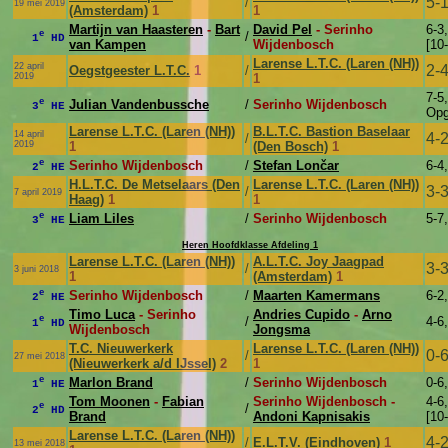
5-
/
19 mei 2019
(Amsterdam)
1
1
Martijn van Haasteren
-
Bart
David Pel
- Serinho
6-3,
e
/
1
HD
van Kampen
Wijdenbosch
[10-
Larense L.T.C. (Laren (NH))
22 april
2-
Oegstgeester L.T.C.
1
/
2019
1
7-5,
e
Julian Vandenbussche
/
Serinho Wijdenbosch
3
HE
Op
Larense L.T.C. (Laren (NH))
B.L.T.C. Bastion Baselaar
14 april
4-
/
2019
1
(Den Bosch)
1
e
Serinho Wijdenbosch
/
Stefan Lončar
6-4,
2
HE
H.L.T.C. De Metselaars (Den
Larense L.T.C. (Laren (NH))
3-
/
7 april 2019
Haag)
1
1
e
Liam Liles
/
Serinho Wijdenbosch
5-7,
3
HE
Heren Hoofdklasse Afdeling 1
Larense L.T.C. (Laren (NH))
A.L.T.C. Joy Jaagpad
3-
/
3 juni 2018
1
(Amsterdam)
1
e
Serinho Wijdenbosch
/
Maarten Kamermans
6-2,
2
HE
Timo Luca
- Serinho
Andries Cupido
-
Arno
e
/
4-6,
1
HD
Wijdenbosch
Jongsma
T.C. Nieuwerkerk
Larense L.T.C. (Laren (NH))
0-
/
27 mei 2018
(Nieuwerkerk a/d IJssel)
2
1
e
Marlon Brand
/
Serinho Wijdenbosch
0-6,
1
HE
Tom Moonen
-
Fabian
Serinho Wijdenbosch -
4-6,
e
/
2
HD
Brand
Andoni Kapnisakis
[10
Larense L.T.C. (Laren (NH))
4-
/
E.L.T.V. (Eindhoven)
1
13 mei 2018