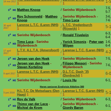
1-
/
14 mei 2017
1
1
7-5,
e
Mattheo Knoop
/
Serinho Wijdenbosch
3
HE
5-7
Roy Schoonveld
-
Mattheo
Serinho Wijdenbosch -
3-6,
e
/
2
HD
Knoop
Timo Luca
7-6
Larense L.T.C. (Laren (NH))
L.T.C. Vredenburch
30 april
5-
/
2017
1
(Rijswijk)
1
6-3,
e
Serinho Wijdenbosch
/
Ronald Tijveleijn
2
HE
6-4
Timo Luca
- Serinho
Yorick Simonis
-
Peter van
1-6,
e
/
1
HD
Wijdenbosch
Wilgen
6-4
L.T.V. A.L.T.A. (Amersfoort)
Larense L.T.C. (Laren (NH))
17 april
4-
/
2017
1
1
e
Jeroen van den Hoek
/
Serinho Wijdenbosch
7-5,
2
HE
Jeroen van den Hoek
-
Filippo Messori
- Serinho
e
/
7-6,
1
HD
Steven Korteling
Wijdenbosch
Larense L.T.C. (Laren (NH))
D.L.T.C. Dash '35
6-
/
9 april 2017
1
(Dordrecht)
1
e
Serinho Wijdenbosch
/
Louis Hu
6-1,
4
HE
Heren senioren Eredivisie Afdeling 500
H.L.T.C. De Metselaars (Den
Larense L.T.C. (Laren (NH))
5-
/
5 juni 2016
Haag)
1
1
e
Roy de Valk
/
Serinho Wijdenbosch
6-3,
1
HE
Thimo van der Lecq
-
Serinho Wijdenbosch -
e
/
6-1,
2
HD
Michiel de Krom
Giordy Baron