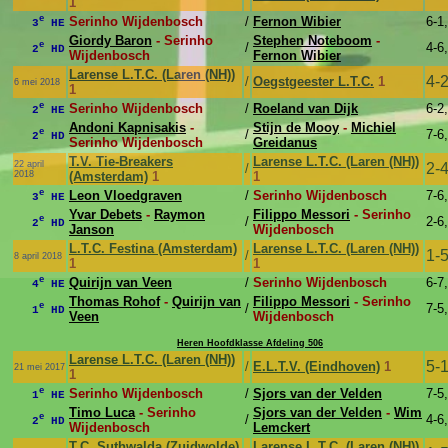
1
e
Serinho Wijdenbosch
/
Fernon Wibier
6-1,
3
HE
Giordy Baron
- Serinho
Stephen Noteboom
-
e
/
4-6,
2
HD
Wijdenbosch
Fernon Wibier
Larense L.T.C. (Laren (NH))
4-
/
Oegstgeester L.T.C.
1
6 mei 2018
1
e
Serinho Wijdenbosch
/
Roeland van Dijk
6-2,
2
HE
Andoni Kapnisakis
-
Stijn de Mooy
-
Michiel
e
/
7-6,
2
HD
Serinho Wijdenbosch
Greidanus
T.V. Tie-Breakers
Larense L.T.C. (Laren (NH))
22 april
2-
/
2018
(Amsterdam)
1
1
e
Leon Vloedgraven
/
Serinho Wijdenbosch
7-6,
3
HE
Yvar Debets
-
Raymon
Filippo Messori
- Serinho
e
/
2-6,
2
HD
Janson
Wijdenbosch
L.T.C. Festina (Amsterdam)
Larense L.T.C. (Laren (NH))
1-
/
8 april 2018
1
1
e
Quirijn van Veen
/
Serinho Wijdenbosch
6-7,
4
HE
Thomas Rohof
-
Quirijn van
Filippo Messori
- Serinho
e
/
7-5,
1
HD
Veen
Wijdenbosch
Heren Hoofdklasse Afdeling 506
Larense L.T.C. (Laren (NH))
5-
/
E.L.T.V. (Eindhoven)
1
21 mei 2017
1
e
Serinho Wijdenbosch
/
Sjors van der Velden
7-5,
1
HE
Timo Luca
- Serinho
Sjors van der Velden
-
Wim
e
/
4-6,
2
HD
Wijdenbosch
Lemckert
T.C. Suthwalda (Zuidwolde)
Larense L.T.C. (Laren (NH))