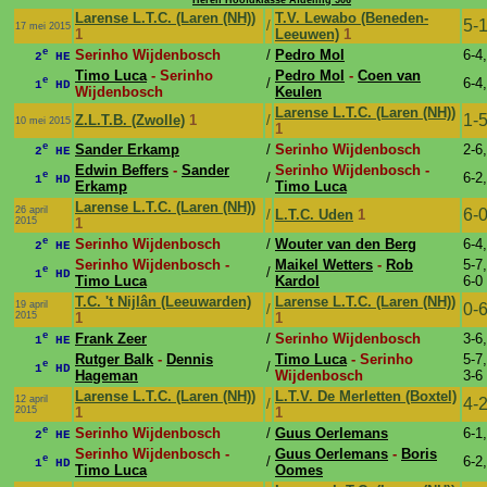
Heren Hoofdklasse Afdeling 506
Larense L.T.C. (Laren (NH))
T.V. Lewabo (Beneden-
5-
/
17 mei 2015
1
Leeuwen)
1
e
Serinho Wijdenbosch
/
Pedro Mol
6-4,
2
HE
Timo Luca
- Serinho
Pedro Mol
-
Coen van
e
/
6-4,
1
HD
Wijdenbosch
Keulen
Larense L.T.C. (Laren (NH))
1-
Z.L.T.B. (Zwolle)
1
/
10 mei 2015
1
e
Sander Erkamp
/
Serinho Wijdenbosch
2-6,
2
HE
Edwin Beffers
-
Sander
Serinho Wijdenbosch -
e
/
6-2,
1
HD
Erkamp
Timo Luca
Larense L.T.C. (Laren (NH))
26 april
6-
/
L.T.C. Uden
1
2015
1
e
Serinho Wijdenbosch
/
Wouter van den Berg
6-4,
2
HE
Serinho Wijdenbosch -
Maikel Wetters
-
Rob
5-7,
e
/
1
HD
Timo Luca
Kardol
6-0
T.C. 't Nijlân (Leeuwarden)
Larense L.T.C. (Laren (NH))
19 april
0-
/
2015
1
1
e
Frank Zeer
/
Serinho Wijdenbosch
3-6,
1
HE
Rutger Balk
-
Dennis
Timo Luca
- Serinho
5-7,
e
/
1
HD
Hageman
Wijdenbosch
3-6
Larense L.T.C. (Laren (NH))
L.T.V. De Merletten (Boxtel)
12 april
4-
/
2015
1
1
e
Serinho Wijdenbosch
/
Guus Oerlemans
6-1,
2
HE
Serinho Wijdenbosch -
Guus Oerlemans
-
Boris
e
/
6-2,
1
HD
Timo Luca
Oomes