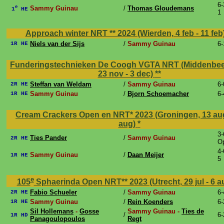
6-
e
Sammy Guinau
/
Thomas Gloudemans
1
HE
1
Approach winter NRT ** 2024 (Wierden, 4 feb - 11 feb
Niels van der Sijs
/
Sammy Guinau
6-
1R HE
Funderingstechnieken De Coogh VGTA NRT (Middenbee
23 nov - 3 dec)
**
Steffan van Weldam
/
Sammy Guinau
6-
2R HE
Sammy Guinau
/
Bjorn Schoemacher
6-
1R HE
Cream Crackers Open en NRT* 2023 (Groningen, 13 aug
aug)
*
3-
Ties Pander
/
Sammy Guinau
2R HE
O
4-
Sammy Guinau
/
Daan Meijer
1R HE
5
e
105
Sphaerinda Open NRT** 2023 (Utrecht, 29 jul - 6 
Fabio Schueler
/
Sammy Guinau
6-
2R HE
Sammy Guinau
/
Rein Koenders
6-
1R HE
Sil Hollemans
-
Gosse
Sammy Guinau -
Ties de
/
6-
1R HD
Panagoulopoulos
Regt