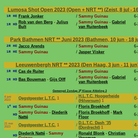
Lumosa Shot Open 2023 (Open + NRT **) (Zeist, 8 jul - 16
Frank Jonker
/
Sammy Guinau
6-
1R HE
Rob van den Berg
-
Julius
Sammy Guinau -
Gabriel
/
6-
1R HD
Bult
van Ruitenbeek
Park Bathmen NRT ** Juni 2023 (Bathmen, 10 jun - 18 
Jacco Arends
/
Sammy Guinau
6-
2R HE
Sammy Guinau
/
Jasper Visker
6-
1R HE
Leeuwenbergh NRT ** 2023 (Den Haag, 3 jun - 11 jun
Cas de Ruiter
/
Sammy Guinau
6-
1R HE
Sammy Guinau -
Gabriel
Bas Bouwman
-
Gijs Olff
/
6-
1R HD
van Ruitenbeek
e
Gemengd Zondag 2
Klasse Afdeling 2
H.L.T.C. Hoogerheide
4 juni
6
Oegstgeester L.T.C.
1
/
2023
(Hilversum)
1
e
Sammy Guinau
/
Floris Broekhoff
6-
1
HE
Sammy Guinau -
Diederik
Floris Broekhoff
-
Mark
/
6-
HD
Natté
Floor
D.L.T.C. Dash '35
21 mei
4
Oegstgeester L.T.C.
1
/
2023
(Dordrecht)
1
Diederik Natté
- Sammy
Ronald Blonk
-
Christian
/
6-
HD
Guinau
Vroomen