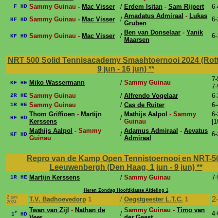
Sammy Guinau -
Mac Visser
/
Erdem Isitan
-
Sam Rijpert
6-
F HD
Amadatus Admiraal
-
Lukas
Sammy Guinau -
Mac Visser
/
6-
HF HD
Gruben
Ben van Donselaar
-
Yanik
Sammy Guinau -
Mac Visser
/
6-
KF HD
Maarsen
NRT 500 Solid Tennisacademy Smashtoernooi 2024 (Rot
9 jun - 16 jun)
**
7-
Miko Wassermann
/
Sammy Guinau
KF HE
7-
Sammy Guinau
/
Alfrendo Vogelaar
6-
2R HE
Sammy Guinau
/
Cas de Ruiter
6-
1R HE
Thom Griffioen
-
Martijn
Mathijs Aalpol
- Sammy
6-
/
HF HD
Kerssens
Guinau
[1
Mathijs Aalpol
- Sammy
Adamus Admiraal
-
Aevatus
/
6-
KF HD
Guinau
Admiraal
Repro van de Kamp Open Tennistoernooi en NRT-5
Leeuwenbergh (Den Haag, 1 jun - 9 jun)
**
Martijn Kerssens
/
Sammy Guinau
7-
1R HE
Heren Zondag Hoofdklasse Afdeling 1
2 juni
2
T.V. Badhoevedorp
1
/
Oegstgeester L.T.C.
1
2024
Twan van Zijl
-
Nathan de
Sammy Guinau -
Timo van
e
/
4-
1
HD
Veer
der Geest