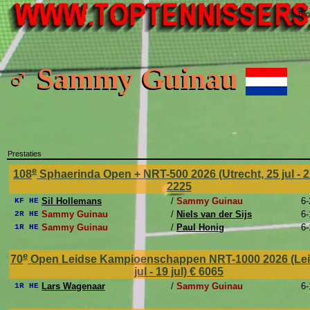
Bij
♂ Sammy Guinau
Prestaties
e
108
Sphaerinda Open + NRT-500 2026 (Utrecht, 25 jul - 
2225
Sil Hollemans
/
Sammy Guinau
6-
KF HE
Sammy Guinau
/
Niels van der Sijs
6-
2R HE
Sammy Guinau
/
Paul Honig
6-
1R HE
e
70
Open Leidse Kampioenschappen NRT-1000 2026 (Lei
jul - 19 jul)
€ 6065
Lars Wagenaar
/
Sammy Guinau
6-
1R HE