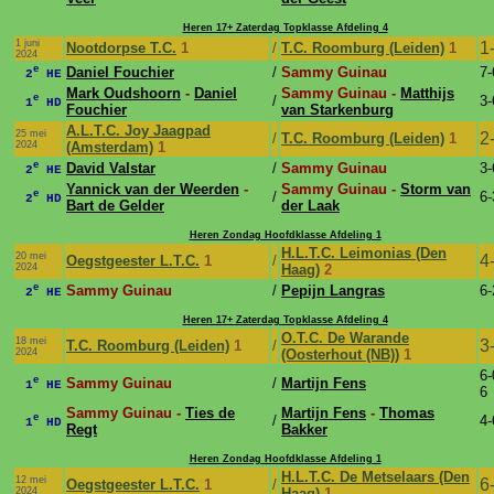
Heren 17+ Zaterdag Topklasse Afdeling 4
1 juni
1
Nootdorpse T.C.
1
/
T.C. Roomburg (Leiden)
1
2024
e
Daniel Fouchier
/
Sammy Guinau
7-
2
HE
Mark Oudshoorn
-
Daniel
Sammy Guinau -
Matthijs
e
/
3-
1
HD
Fouchier
van Starkenburg
A.L.T.C. Joy Jaagpad
25 mei
2
/
T.C. Roomburg (Leiden)
1
2024
(Amsterdam)
1
e
David Valstar
/
Sammy Guinau
3-
2
HE
Yannick van der Weerden
-
Sammy Guinau -
Storm van
e
/
6-
2
HD
Bart de Gelder
der Laak
Heren Zondag Hoofdklasse Afdeling 1
H.L.T.C. Leimonias (Den
20 mei
4
Oegstgeester L.T.C.
1
/
2024
Haag)
2
e
Sammy Guinau
/
Pepijn Langras
6-
2
HE
Heren 17+ Zaterdag Topklasse Afdeling 4
O.T.C. De Warande
18 mei
3
T.C. Roomburg (Leiden)
1
/
2024
(Oosterhout (NB))
1
6-
e
Sammy Guinau
/
Martijn Fens
1
HE
6
Sammy Guinau -
Ties de
Martijn Fens
-
Thomas
e
/
4-
1
HD
Regt
Bakker
Heren Zondag Hoofdklasse Afdeling 1
H.L.T.C. De Metselaars (Den
12 mei
6
Oegstgeester L.T.C.
1
/
2024
Haag)
1