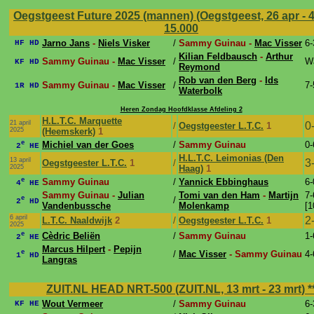
Oegstgeest Future 2025 (mannen) (Oegstgeest, 26 apr - 
15.000
Jarno Jans
-
Niels Visker
/
Sammy Guinau -
Mac Visser
6-
HF HD
Kilian Feldbausch
-
Arthur
Sammy Guinau -
Mac Visser
/
W
KF HD
Reymond
Rob van den Berg
-
Ids
Sammy Guinau -
Mac Visser
/
7-
1R HD
Waterbolk
Heren Zondag Hoofdklasse Afdeling 2
H.L.T.C. Marquette
21 april
0
/
Oegstgeester L.T.C.
1
2025
(Heemskerk)
1
e
Michiel van der Goes
/
Sammy Guinau
0-
2
HE
H.L.T.C. Leimonias (Den
13 april
3
Oegstgeester L.T.C.
1
/
2025
Haag)
1
e
Sammy Guinau
/
Yannick Ebbinghaus
6-
4
HE
Sammy Guinau -
Julian
Tomi van den Ham
-
Martijn
7-
e
/
2
HD
Vandenbussche
Molenkamp
[1
6 april
2
L.T.C. Naaldwijk
2
/
Oegstgeester L.T.C.
1
2025
e
Cèdric Beliën
/
Sammy Guinau
1-
2
HE
Marcus Hilpert
-
Pepijn
e
/
Mac Visser
- Sammy Guinau
4-
1
HD
Langras
ZUIT.NL HEAD NRT-500 (ZUIT.NL, 13 mrt - 23 mrt)
*
Wout Vermeer
/
Sammy Guinau
6-
KF HE