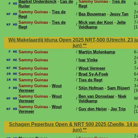
Baptist Onderdonck
-
Cas de
Sammy Guinau -
Ties de
/
6-
F HD
Ruiter
Regt
Sammy Guinau -
Ties de
2-
/
Bas Bouwman
-
Jessy Tan
HF HD
Regt
[1
Sammy Guinau -
Ties de
Mick van der Kooi
-
Jelte
7-
/
KF HD
Regt
Veldkamp
[1
Wij Makelaardij Iduna Open 2025 NRT-500 (Utrecht, 23 ju
jun)
**
Sammy Guinau
/
Martijn Molenkamp
6-
F HE
2-
Sammy Guinau
/
Ivar Vinke
HF HE
3
Sammy Guinau
/
Wout Vermeer
7-
KF HE
Sammy Guinau
/
Brad Sy-A-Foek
6-
2R HE
Sammy Guinau
/
Ties de Regt
7-
1R HE
Sammy Guinau -
Wout
3-
/
Stijn Hofman
-
Sam Rijpert
F HD
Vermeer
[1
Sammy Guinau -
Wout
Ben van Donselaar
-
Niek
/
W
HF HD
Vermeer
Veldkamp
Sammy Guinau -
Wout
2-
/
Guy den Heijer
-
Jay Trip
KF HD
Vermeer
[1
Schagen Peperbus Open & NRT 500 2025 (Zwolle, 14 jun
jun)
**
7-