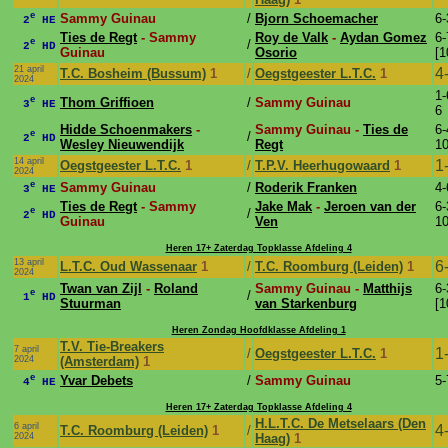
e
Sammy Guinau
/
Bjorn Schoemacher
6-
2
HE
Ties de Regt
- Sammy
Roy de Valk
-
Aydan Gomez
6-
e
/
2
HD
Guinau
Osorio
[1
21 april
4
T.C. Bosheim (Bussum)
1
/
Oegstgeester L.T.C.
1
2024
1-
e
Thom Griffioen
/
Sammy Guinau
3
HE
6
Hidde Schoenmakers
-
Sammy Guinau -
Ties de
6-
e
/
2
HD
Wesley Nieuwendijk
Regt
10
14 april
1
Oegstgeester L.T.C.
1
/
T.P.V. Heerhugowaard
1
2024
e
Sammy Guinau
/
Roderik Franken
4-
3
HE
Ties de Regt
- Sammy
Jake Mak
-
Jeroen van der
6-
e
/
2
HD
Guinau
Ven
10
Heren 17+ Zaterdag Topklasse Afdeling 4
13 april
6
L.T.C. Oud Wassenaar
1
/
T.C. Roomburg (Leiden)
1
2024
Twan van Zijl
-
Roland
Sammy Guinau -
Matthijs
6-
e
/
1
HD
Stuurman
van Starkenburg
[1
Heren Zondag Hoofdklasse Afdeling 1
T.V. Tie-Breakers
7 april
1
/
Oegstgeester L.T.C.
1
2024
(Amsterdam)
1
e
Yvar Debets
/
Sammy Guinau
5-
4
HE
Heren 17+ Zaterdag Topklasse Afdeling 4
H.L.T.C. De Metselaars (Den
6 april
4
T.C. Roomburg (Leiden)
1
/
2024
Haag)
1