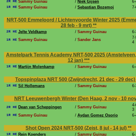
Sammy Guinau
/
Niek Gijsen
6-
2R HE
Sammy Guinau
/
Sebastian Bozemoj
7-
1R HE
NRT-500 Emmeloord / Lichtenvoorde Winter 2025 (Emme
28 feb - 9 mrt)
**
Jelte Veldkamp
/
Sammy Guinau
6-
2R HE
7-
Sammy Guinau
/
Sander Jans
1R HE
4
Amstelpark Tennis Academy NRT-500 2025 (Amstelveen, 
12 jan)
***
Martijn Molenkamp
/
Sammy Guinau
6-
1R HE
Topspinplaza NRT 500 (Zwijndrecht, 21 dec - 29 dec
Sil Hollemans
/
Sammy Guinau
6-
1R HE
NRT Leeuwenbergh Winter (Den Haag, 2 nov - 10 no
4-
Dean van Scheppingen
/
Sammy Guinau
2R HE
3
Sammy Guinau
/
Aydan Gomez Osorio
6-
1R HE
Shot Open 2024 NRT-500 (Zeist, 8 jul - 14 jul)
**
Rein Koenders
/
Sammy Guinau
6-
1R HE