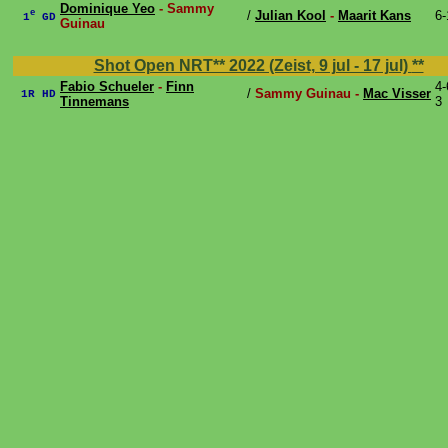
Dominique Yeo
- Sammy
e
/
Julian Kool
-
Maarit Kans
6-
1
GD
Guinau
Shot Open NRT** 2022 (Zeist, 9 jul - 17 jul)
**
Fabio Schueler
-
Finn
4-
/
Sammy Guinau -
Mac Visser
1R HD
Tinnemans
3