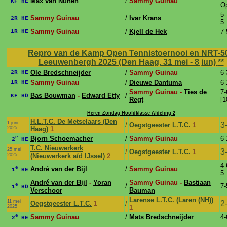
Max van Nunen
/
Sammy Guinau
KF HE
O
5-
Sammy Guinau
/
Ivar Krans
2R HE
5
Sammy Guinau
/
Kjell de Hek
7-
1R HE
Repro van de Kamp Open Tennistoernooi en NRT-5
Leeuwenbergh 2025 (Den Haag, 31 mei - 8 jun)
**
Ole Bredschneijder
/
Sammy Guinau
6-
2R HE
Sammy Guinau
/
Dieuwe Dantuma
6-
1R HE
Sammy Guinau -
Ties de
7-
Bas Bouwman
-
Edward Etty
/
KF HD
Regt
[1
Heren Zondag Hoofdklasse Afdeling 2
H.L.T.C. De Metselaars (Den
1 juni
3
/
Oegstgeester L.T.C.
1
2025
Haag)
1
e
Bjorn Schoemacher
/
Sammy Guinau
6-
2
HE
T.C. Nieuwerkerk
25 mei
3
/
Oegstgeester L.T.C.
1
2025
(Nieuwerkerk a/d IJssel)
2
4-
e
André van der Bijl
/
Sammy Guinau
1
HE
5
André van der Bijl
-
Yoran
Sammy Guinau -
Bastiaan
e
/
7-
1
HD
Verschoor
Bauman
Larense L.T.C. (Laren (NH))
11 mei
2
Oegstgeester L.T.C.
1
/
2025
1
e
Sammy Guinau
/
Mats Bredschneijder
4-
2
HE