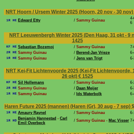
NRT Hoorn / Ursem Winter 2025 (Hoorn, 20 nov - 30 nov
4-
Edward Etty
/
Sammy Guinau
1R HE
6
NRT Leeuwenbergh Winter 2025 (Den Haag, 31 okt - 9 
1425
Sebastian Bozemoj
/
Sammy Guinau
7-
KF HE
Sammy Guinau
/
Berend-Jan Vrieze
6-
2R HE
Sammy Guinau
/
Jens van Trigt
6-
1R HE
NRT Kei-Fit Lichtenvoorde 2025 (Kei-Fit Lichtenvoorde, 1
26 okt)
€ 1525
Sil Hollemans
/
Sammy Guinau
6-
KF HE
Sammy Guinau
/
Daan Meijer
6-
2R HE
Sammy Guinau
/
Ids Waterbolk
6-
1R HE
Haren Future 2025 (mannen) (Haren (Gr), 30 aug - 7 sep)
$
Amaury Raynel
/
Sammy Guinau
6-
1R HE
Benjamin Hannestad
-
Carl
/
Sammy Guinau -
Mac Visser
7-
1R HD
Emil Overbeck