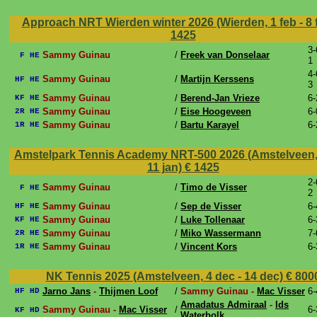
Approach NRT Wierden winter 2026 (Wierden, 1 feb - 8 
1425
3-
Sammy Guinau
/
Freek van Donselaar
F HE
1
4-
Sammy Guinau
/
Martijn Kerssens
HF HE
3
Sammy Guinau
/
Berend-Jan Vrieze
6-
KF HE
Sammy Guinau
/
Eise Hoogeveen
6-
2R HE
Sammy Guinau
/
Bartu Karayel
6-
1R HE
Amstelpark Tennis Academy NRT-500 2026 (Amstelveen, 
11 jan)
€ 1425
2-
Sammy Guinau
/
Timo de Visser
F HE
2
Sammy Guinau
/
Sep de Visser
6-
HF HE
Sammy Guinau
/
Luke Tollenaar
6-
KF HE
Sammy Guinau
/
Miko Wassermann
7-
2R HE
Sammy Guinau
/
Vincent Kors
6-
1R HE
NK Tennis 2025 (Amstelveen, 4 dec - 14 dec)
€ 800
Jarno Jans
-
Thijmen Loof
/
Sammy Guinau -
Mac Visser
6-
HF HD
Amadatus Admiraal
-
Ids
Sammy Guinau -
Mac Visser
/
6-
KF HD
Waterbolk