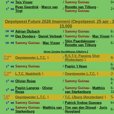
e
Teis Visser
/
Sammy Guinau
0-
2
HE
Ryan Geerdink
-
Marco van
Ronetto van Tilburg
-
e
/
2-
1
HD
Trigt
Sammy Guinau
Oegstgeest Future 2026 (mannen) (Oegstgeest, 25 apr - 
15.000
Adrian Ötzbach
/
Sammy Guinau
6-
1R HE
Dax Donders
-
Daniel Verbeek
/
Sammy Guinau -
Mac Visser
6-
KF HD
Stijn Paardekooper
-
Sammy Guinau -
Mac Visser
/
6-
1R HD
Ronetto van Tilburg
Heren Zondag Hoofdklasse Afdeling 2
R.S.T.V. Passing Shot
19 april
6
Oegstgeester L.T.C.
1
/
2026
(Rotterdam)
1
6-
e
Sammy Guinau
/
Pepijn 't Hoen
1
HE
O
12 april
2
L.T.C. Naaldwijk
1
/
Oegstgeester L.T.C.
1
2026
6-
e
Olivier Rojas
/
Sammy Guinau
1
HE
4
Pepijn Langras
-
Olivier
Sammy Guinau -
Matthijs
6-
e
/
1
HD
Rojas
van Starkenburg
11
6 april
5
Oegstgeester L.T.C.
1
/
T.C. IJburg (Amsterdam)
1
2026
e
Sammy Guinau
/
Patrick Sydow Guevara
6-
1
HE
Sammy Guinau -
Matthijs van
Tim van den Dijssel
-
Joris
e
/
6-
1
HD
Starkenburg
Hoogland