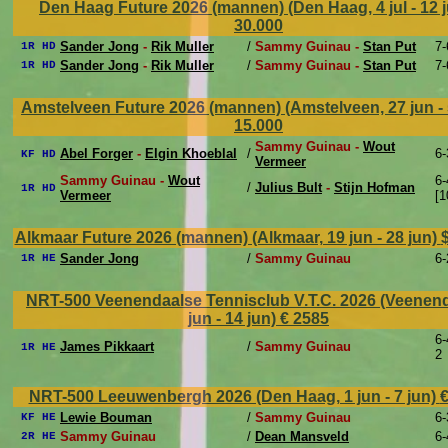
Den Haag Future 2026 (mannen) (Den Haag, 4 jul - 12 j
30.000
Sander Jong
-
Rik Muller
/
Sammy Guinau -
Stan Put
7-
1R HD
Sander Jong
-
Rik Muller
/
Sammy Guinau -
Stan Put
7-
1R HD
Amstelveen Future 2026 (mannen) (Amstelveen, 27 jun - 
15.000
Sammy Guinau -
Wout
Abel Forger
-
Elgin Khoeblal
/
6-
KF HD
Vermeer
Sammy Guinau -
Wout
6-
/
Julius Bult
-
Stijn Hofman
1R HD
Vermeer
[1
Alkmaar Future 2026 (mannen) (Alkmaar, 19 jun - 28 jun)
Sander Jong
/
Sammy Guinau
6-
1R HE
NRT-500 Veenendaalse Tennisclub V.T.C. 2026 (Veenend
jun - 14 jun)
€ 2585
6-
James Pikkaart
/
Sammy Guinau
1R HE
2
NRT-500 Leeuwenbergh 2026 (Den Haag, 1 jun - 7 jun)
€
Lewie Bouman
/
Sammy Guinau
6-
KF HE
Sammy Guinau
/
Dean Mansveld
6-
2R HE