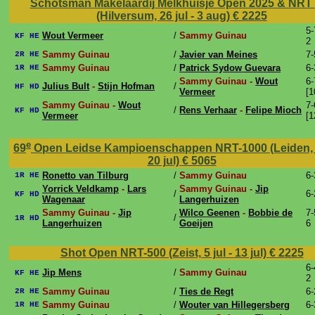
Schotsman Makelaardij Melkhuisje Open 2025 & NRT
(Hilversum, 26 jul - 3 aug)
€ 2225
5-
Wout Vermeer
/
Sammy Guinau
KF HE
2
Sammy Guinau
/
Javier van Meines
7-
2R HE
Sammy Guinau
/
Patrick Sydow Guevara
6-
1R HE
Sammy Guinau -
Wout
6-
Julius Bult
-
Stijn Hofman
/
HF HD
Vermeer
[1
Sammy Guinau -
Wout
7-
/
Rens Verhaar
-
Felipe Mioch
KF HD
Vermeer
[1
e
69
Open Leidse Kampioenschappen NRT-1000 (Leiden, 1
20 jul)
€ 5065
Ronetto van Tilburg
/
Sammy Guinau
6-
1R HE
Yorrick Veldkamp
-
Lars
Sammy Guinau -
Jip
/
6-
KF HD
Wagenaar
Langerhuizen
Sammy Guinau -
Jip
Wilco Geenen
-
Bobbie de
7-
/
1R HD
Langerhuizen
Goeijen
6
Shot Open NRT-500 (Zeist, 5 jul - 13 jul)
€ 2225
6-
Jip Mens
/
Sammy Guinau
KF HE
2
Sammy Guinau
/
Ties de Regt
6-
2R HE
Sammy Guinau
/
Wouter van Hillegersberg
6-
1R HE