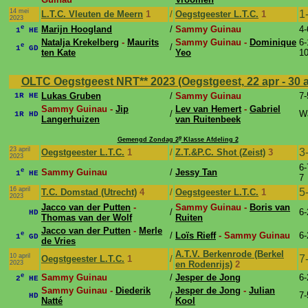
14 mei
1
L.T.C. Vleuten de Meern
1
/
Oegstgeester L.T.C.
1
2023
e
Marijn Hoogland
/
Sammy Guinau
4-
1
HE
Natalja Krekelberg
-
Maurits
Sammy Guinau -
Dominique
6-
e
/
1
GD
ten Kate
Yeo
10
OLTC Oegstgeest NRT** 2023 (Oegstgeest, 22 apr - 30 
Lukas Gruben
/
Sammy Guinau
7-
1R HE
Sammy Guinau -
Jip
Lev van Hemert
-
Gabriel
/
W
1R HD
Langerhuizen
van Ruitenbeek
e
Gemengd Zondag 2
Klasse Afdeling 2
23 april
3
Oegstgeester L.T.C.
1
/
Z.T.&P.C. Shot (Zeist)
3
2023
6-
e
Sammy Guinau
/
Jessy Tan
1
HE
7
16 april
5
T.C. Domstad (Utrecht)
4
/
Oegstgeester L.T.C.
1
2023
Jacco van der Putten
-
Sammy Guinau -
Boris van
/
6-
HD
Thomas van der Wolf
Ruiten
Jacco van der Putten
-
Merle
e
/
Loïs Rieff
- Sammy Guinau
6-
1
GD
de Vries
A.T.V. Berkenrode (Berkel
10 april
7
Oegstgeester L.T.C.
1
/
2023
en Rodenrijs)
2
e
Sammy Guinau
/
Jesper de Jong
6-
2
HE
Sammy Guinau -
Diederik
Jesper de Jong
-
Julian
/
7-
HD
Natté
Kool