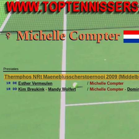
Bij
♀ Michelle Compter
Prestaties
Thermphos NRt Maeneblusscherstoernooi 2009 (Middelbu
Esther Vermeulen
/
Michelle Compter
1R DE
Kim Breukink
-
Mandy Wolfert
/
Michelle Compter -
Domin
1R DD