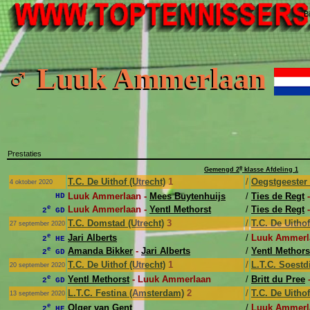
B
♂ Luuk Ammerlaan
Prestaties
e
Gemengd 2
klasse Afdeling 1
T.C. De Uithof (Utrecht)
1
/
Oegstgeester 
4 oktober 2020
Luuk Ammerlaan -
Mees Buytenhuijs
/
Ties de Regt
HD
e
Luuk Ammerlaan -
Yentl Methorst
/
Ties de Regt
2
GD
T.C. Domstad (Utrecht)
3
/
T.C. De Uithof
27 september 2020
e
Jari Alberts
/
Luuk Ammerl
2
HE
e
Amanda Bikker
-
Jari Alberts
/
Yentl Methors
2
GD
T.C. De Uithof (Utrecht)
1
/
L.T.C. Soestd
20 september 2020
e
Yentl Methorst
- Luuk Ammerlaan
/
Britt du Pree
2
GD
L.T.C. Festina (Amsterdam)
2
/
T.C. De Uithof
13 september 2020
e
Olger van Gent
/
Luuk Ammerl
2
HE