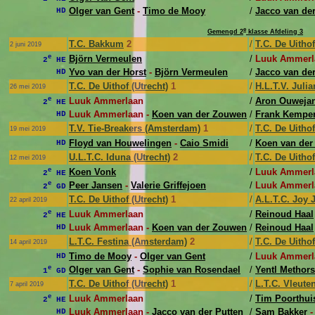
Olger van Gent
-
Timo de Mooy
/
Jacco van der
HD
e
Gemengd 2
klasse Afdeling 3
T.C. Bakkum
2
/
T.C. De Uithof
2 juni 2019
e
Björn Vermeulen
/
Luuk Ammerl
2
HE
Yvo van der Horst
-
Björn Vermeulen
/
Jacco van der
HD
T.C. De Uithof (Utrecht)
1
/
H.L.T.V. Juli
26 mei 2019
e
Luuk Ammerlaan
/
Aron Ouweja
2
HE
Luuk Ammerlaan -
Koen van der Zouwen
/
Frank Kempe
HD
T.V. Tie-Breakers (Amsterdam)
1
/
T.C. De Uithof
19 mei 2019
Floyd van Houwelingen
-
Caio Smidi
/
Koen van de
HD
U.L.T.C. Iduna (Utrecht)
2
/
T.C. De Uithof
12 mei 2019
e
Koen Vonk
/
Luuk Ammerl
2
HE
e
Peer Jansen
-
Valerie Griffejoen
/
Luuk Ammerl
2
GD
T.C. De Uithof (Utrecht)
1
/
A.L.T.C. Joy
22 april 2019
e
Luuk Ammerlaan
/
Reinoud Haal
2
HE
Luuk Ammerlaan -
Koen van der Zouwen
/
Reinoud Haal
HD
L.T.C. Festina (Amsterdam)
2
/
T.C. De Uithof
14 april 2019
Timo de Mooy
-
Olger van Gent
/
Luuk Ammerl
HD
e
Olger van Gent
-
Sophie van Rosendael
/
Yentl Methors
1
GD
T.C. De Uithof (Utrecht)
1
/
L.T.C. Vleute
7 april 2019
e
Luuk Ammerlaan
/
Tim Poorthui
2
HE
Luuk Ammerlaan -
Jacco van der Putten
/
Sam Bakker
HD