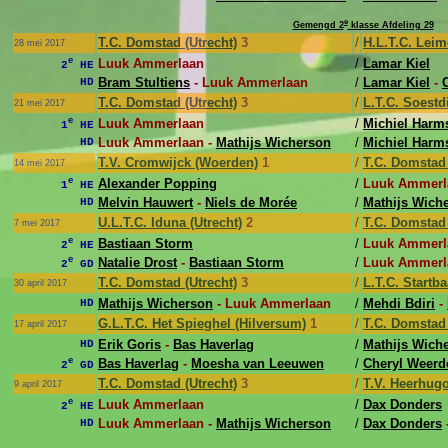
e
Gemengd 2
klasse Afdeling 29
T.C. Domstad (Utrecht)
3
/
H.L.T.C. Leim
28 mei 2017
e
Luuk Ammerlaan
/
Lamar Kiel
2
HE
Bram Stultiens
- Luuk Ammerlaan
/
Lamar Kiel
-
HD
T.C. Domstad (Utrecht)
3
/
L.T.C. Soestd
21 mei 2017
e
Luuk Ammerlaan
/
Michiel Harm
1
HE
Luuk Ammerlaan -
Mathijs Wicherson
/
Michiel Harm
HD
T.V. Cromwijck (Woerden)
1
/
T.C. Domstad 
14 mei 2017
e
Alexander Popping
/
Luuk Ammerl
1
HE
Melvin Hauwert
-
Niels de Morée
/
Mathijs Wich
HD
U.L.T.C. Iduna (Utrecht)
2
/
T.C. Domstad 
7 mei 2017
e
Bastiaan Storm
/
Luuk Ammerl
2
HE
e
Natalie Drost
-
Bastiaan Storm
/
Luuk Ammerl
2
GD
T.C. Domstad (Utrecht)
3
/
L.T.C. Startb
30 april 2017
Mathijs Wicherson
- Luuk Ammerlaan
/
Mehdi Bdiri
-
HD
G.L.T.C. Het Spieghel (Hilversum)
1
/
T.C. Domstad 
17 april 2017
Erik Goris
-
Bas Haverlag
/
Mathijs Wich
HD
e
Bas Haverlag
-
Moesha van Leeuwen
/
Cheryl Weerd
2
GD
T.C. Domstad (Utrecht)
3
/
T.V. Heerhug
9 april 2017
e
Luuk Ammerlaan
/
Dax Donders
2
HE
Luuk Ammerlaan -
Mathijs Wicherson
/
Dax Donders
HD