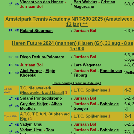
Vincent van den Honert
-
Bart Wolvius
-
Cristian
e
/
6-3, 
1
HD
Jurriaan Bol
Magureanu
Amstelpark Tennis Academy NRT-500 2025 (Amstelveen, 4
12 jan)
***
Roland Stuurman
/
Jurriaan Bol
6-3, 
1R HE
Haren Future 2024 (mannen) (Haren (Gr), 31 aug - 8 s
15.000
6-3, 
Diego Dedura-Palomero
/
Jurriaan Bol
2R HE
Opga
Jurriaan Bol
/
Lars Wagenaar
4-6, 
1R HE
Abel Forger
-
Elgin
Jurriaan Bol -
Ronetto van
/
Walk
1R HD
Khoeblal
Tilburg
Heren Zondag Eredivisie Afdeling 1
T.C. Nieuwerkerk
15 juni
4-2
/
L.T.C. Spijkenisse
1
2024
(Nieuwerkerk a/d IJssel)
1
e
Sidané Pontjodikromo
/
Jurriaan Bol
6-2, 
1
HE
Guy den Heijer
-
Alban
Jurriaan Bol -
Bobbie de
6-4, 3
e
/
2
HD
Meuffels
Goeijen
3]
A.T.C. T.E.A.N. (Alphen a/d
2-4
/
L.T.C. Spijkenisse
1
2 juni 2024
Rijn)
1
e
Vadym Ursu
/
Jurriaan Bol
6-2, 
1
HE
Vadym Ursu
-
Tom
Jurriaan Bol -
Bobbie de
e
/
7-6, 1
1
HD