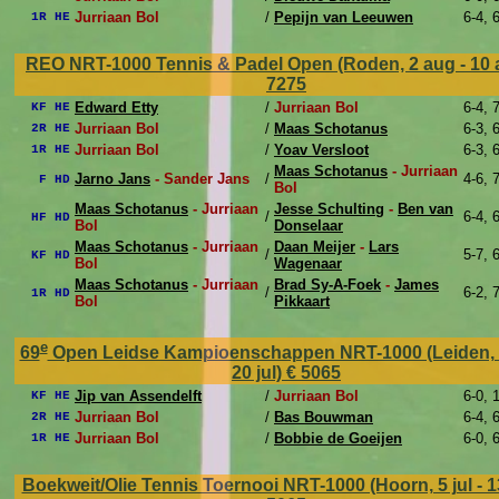
Jurriaan Bol
/
Pepijn van Leeuwen
6-4, 
1R HE
REO NRT-1000 Tennis & Padel Open (Roden, 2 aug - 10
7275
Edward Etty
/
Jurriaan Bol
6-4, 
KF HE
Jurriaan Bol
/
Maas Schotanus
6-3, 
2R HE
Jurriaan Bol
/
Yoav Versloot
6-3, 
1R HE
Maas Schotanus
- Jurriaan
Jarno Jans
- Sander Jans
/
4-6, 
F HD
Bol
Maas Schotanus
- Jurriaan
Jesse Schulting
-
Ben van
/
6-4, 
HF HD
Bol
Donselaar
Maas Schotanus
- Jurriaan
Daan Meijer
-
Lars
/
5-7, 
KF HD
Bol
Wagenaar
Maas Schotanus
- Jurriaan
Brad Sy-A-Foek
-
James
/
6-2, 
1R HD
Bol
Pikkaart
e
69
Open Leidse Kampioenschappen NRT-1000 (Leiden, 12
20 jul)
€ 5065
Jip van Assendelft
/
Jurriaan Bol
6-0, 
KF HE
Jurriaan Bol
/
Bas Bouwman
6-4, 
2R HE
Jurriaan Bol
/
Bobbie de Goeijen
6-0, 
1R HE
Boekweit/Olie Tennis Toernooi NRT-1000 (Hoorn, 5 jul - 13