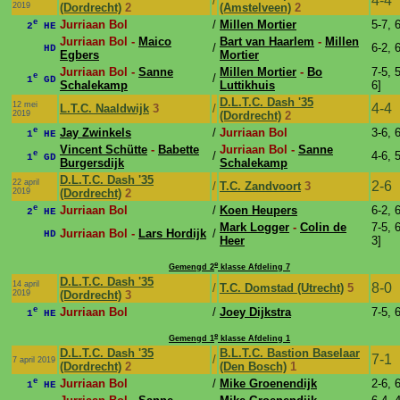
4-4
/
2019
(Dordrecht)
2
(Amstelveen)
2
e
Jurriaan Bol
/
Millen Mortier
5-7, 
2
HE
Jurriaan Bol -
Maico
Bart van Haarlem
-
Millen
/
6-2, 
HD
Egbers
Mortier
Jurriaan Bol -
Sanne
Millen Mortier
-
Bo
7-5, 5
e
/
1
GD
Schalekamp
Luttikhuis
6]
D.L.T.C. Dash '35
12 mei
4-4
L.T.C. Naaldwijk
3
/
2019
(Dordrecht)
2
e
Jay Zwinkels
/
Jurriaan Bol
3-6, 
1
HE
Vincent Schütte
-
Babette
Jurriaan Bol -
Sanne
e
/
4-6, 
1
GD
Burgersdijk
Schalekamp
D.L.T.C. Dash '35
22 april
2-6
/
T.C. Zandvoort
3
2019
(Dordrecht)
2
e
Jurriaan Bol
/
Koen Heupers
6-2, 
2
HE
Mark Logger
-
Colin de
7-5, 6
Jurriaan Bol -
Lars Hordijk
/
HD
Heer
3]
e
Gemengd 2
klasse Afdeling 7
D.L.T.C. Dash '35
14 april
8-0
/
T.C. Domstad (Utrecht)
5
2019
(Dordrecht)
3
e
Jurriaan Bol
/
Joey Dijkstra
7-5, 
1
HE
e
Gemengd 1
klasse Afdeling 1
D.L.T.C. Dash '35
B.L.T.C. Bastion Baselaar
7-1
/
7 april 2019
(Dordrecht)
2
(Den Bosch)
1
e
Jurriaan Bol
/
Mike Groenendijk
2-6, 
1
HE