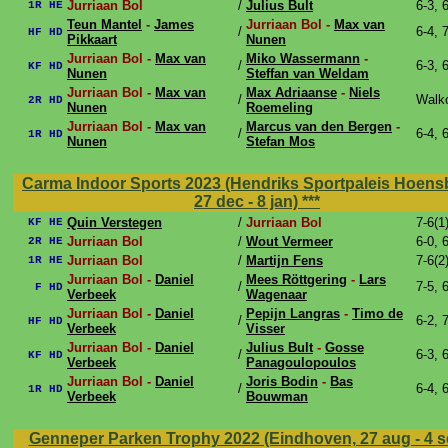
Jurriaan Bol
/
Julius Bult
6-3, 
1R HE
Teun Mantel
-
James
Jurriaan Bol -
Max van
/
6-4, 
HF HD
Pikkaart
Nunen
Jurriaan Bol -
Max van
Miko Wassermann
-
/
6-3, 
KF HD
Nunen
Steffan van Weldam
Jurriaan Bol -
Max van
Max Adriaanse
-
Niels
/
Walk
2R HD
Nunen
Roemeling
Jurriaan Bol -
Max van
Marcus van den Bergen
-
/
6-4, 
1R HD
Nunen
Stefan Mos
Carma Indoor Sports 2023 (Hendriks Sportpaleis Hoens
27 dec - 8 jan)
***
Quin Verstegen
/
Jurriaan Bol
7-6(1
KF HE
Jurriaan Bol
/
Wout Vermeer
6-0, 
2R HE
Jurriaan Bol
/
Martijn Fens
7-6(2
1R HE
Jurriaan Bol -
Daniel
Mees Röttgering
-
Lars
/
7-5, 
F HD
Verbeek
Wagenaar
Jurriaan Bol -
Daniel
Pepijn Langras
-
Timo de
/
6-2, 
HF HD
Verbeek
Visser
Jurriaan Bol -
Daniel
Julius Bult
-
Gosse
/
6-3, 
KF HD
Verbeek
Panagoulopoulos
Jurriaan Bol -
Daniel
Joris Bodin
-
Bas
/
6-4, 
1R HD
Verbeek
Bouwman
Genneper Parken Trophy 2022 (Eindhoven, 27 aug - 4 