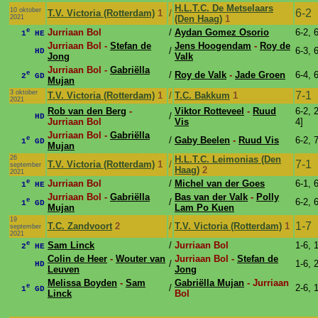
H.L.T.C. De Metselaars
10 oktober
6-2
T.V. Victoria (Rotterdam)
1
/
2021
(Den Haag)
1
e
Jurriaan Bol
/
Aydan Gomez Osorio
6-2, 
1
HE
Jurriaan Bol -
Stefan de
Jens Hoogendam
-
Roy de
/
6-3, 
HD
Jong
Valk
Jurriaan Bol -
Gabriëlla
e
/
Roy de Valk
-
Jade Groen
6-4, 
2
GD
Mujan
3 oktober
7-1
T.V. Victoria (Rotterdam)
1
/
T.C. Bakkum
1
2021
Rob van den Berg
-
Viktor Rotteveel
-
Ruud
6-2, 2
/
HD
Jurriaan Bol
Vis
4]
Jurriaan Bol -
Gabriëlla
e
/
Gaby Beelen
-
Ruud Vis
6-2, 
1
GD
Mujan
26
H.L.T.C. Leimonias (Den
7-1
T.V. Victoria (Rotterdam)
1
/
september
Haag)
2
2021
e
Jurriaan Bol
/
Michel van der Goes
6-1, 
1
HE
Jurriaan Bol -
Gabriëlla
Bas van der Valk
-
Polly
e
/
6-2, 
1
GD
Mujan
Lam Po Kuen
19
1-7
T.C. Zandvoort
2
/
T.V. Victoria (Rotterdam)
1
september
2021
e
Sam Linck
/
Jurriaan Bol
1-6, 
2
HE
Colin de Heer
-
Wouter van
Jurriaan Bol -
Stefan de
/
1-6, 
HD
Leuven
Jong
Melissa Boyden
-
Sam
Gabriëlla Mujan
- Jurriaan
e
/
2-6, 
1
GD
Linck
Bol