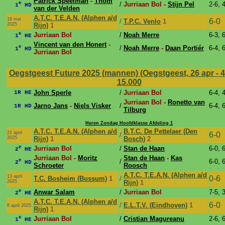
Patrick Speelman
-
Thom
e
/
Jurriaan Bol -
Stijn Pel
2-6, 
1
HD
van der Velden
A.T.C. T.E.A.N. (Alphen a/d
18 mei
6-0
/
T.P.C. Venlo
1
2025
Rijn)
1
e
Jurriaan Bol
/
Noah Merre
6-3, 
1
HE
Vincent van den Honert
-
e
/
Noah Merre
-
Daan Portiér
6-4, 
1
HD
Jurriaan Bol
Oegstgeest Future 2025 (mannen) (Oegstgeest, 26 apr - 
15.000
John Sperle
/
Jurriaan Bol
6-4, 
1R HE
Jurriaan Bol -
Ronetto van
Jarno Jans
-
Niels Visker
/
6-4, 
1R HD
Tilburg
Heren Zondag Hoofdklasse Afdeling 1
A.T.C. T.E.A.N. (Alphen a/d
B.T.C. De Pettelaer (Den
21 april
6-0
/
2025
Rijn)
1
Bosch)
2
e
Jurriaan Bol
/
Stan de Haan
6-0, 
2
HE
Jurriaan Bol -
Moritz
Stan de Haan
-
Kas
e
/
6-0, 
2
HD
Schroeter
Roosch
A.T.C. T.E.A.N. (Alphen a/d
13 april
0-6
T.C. Bosheim (Bussum)
1
/
2025
Rijn)
1
e
Anwar Salam
/
Jurriaan Bol
7-5, 
2
HE
A.T.C. T.E.A.N. (Alphen a/d
6-0
/
E.L.T.V. (Eindhoven)
1
6 april 2025
Rijn)
1
e
Jurriaan Bol
/
Cristian Magureanu
2-6, 
1
HE