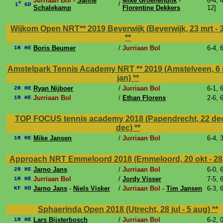
Jurriaan Bol -
Sanne
Mike Groenendijk
-
6-4, 4
e
/
1
GD
Schalekamp
Florentine Dekkers
12]
Wijkom Open NRT** 2019 Beverwijk (Beverwijk, 23 mrt - 3
**
Boris Beumer
/
Jurriaan Bol
6-4, 
1R HE
Amstelpark Tennis Academy NRT ** 2019 (Amstelveen, 6 j
jan)
**
Ryan Nijboer
/
Jurriaan Bol
6-1, 
2R HE
Jurriaan Bol
/
Ethan Florens
2-6, 
1R HE
TOP FOCUS tennis academy 2018 (Papendrecht, 22 dec
dec)
**
Mike Jansen
/
Jurriaan Bol
6-4, 
1R HE
Approach NRT Emmeloord 2018 (Emmeloord, 20 okt - 28
Jarno Jans
/
Jurriaan Bol
6-0, 
2R HE
Jurriaan Bol
/
Jordy Visser
7-5, 
1R HE
Jarno Jans
-
Niels Visker
/
Jurriaan Bol -
Tim Jansen
6-3, 
KF HD
Sphaerinda Open 2018 (Utrecht, 28 jul - 5 aug)
**
Lars Bijsterbosch
/
Jurriaan Bol
6-2, 
1R HE