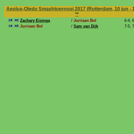
Aeolus-Oledo Smashtoernooi 2017 (Rotterdam, 10 jun - 1
**
Zachary Eisinga
/
Jurriaan Bol
6-4, 
2R HE
Jurriaan Bol
/
Sam van Dijk
7-5, 
1R HE