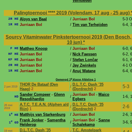
Verhoeven
Palingtoernooi **** 2019 (Volendam, 17 aug - 25 aug)
Aloys van Baal
/
Jurriaan Bol
5-3 
2R HE
Jurriaan Bol
/
Tim van Terheijden
6-4, 
1R HE
Sourcy Vitaminwater Pinkstertoernooi 2019 (Den Bosch, 
10 jun)
*
Mattheo Knoop
/
Jurriaan Bol
6-0, 
F HE
Jurriaan Bol
/
Nick Faessen
6-2, 
HF HE
Jurriaan Bol
/
Stefan Lončar
6-1, 
KF HE
Jurriaan Bol
/
Jay Zwinkels
4-1 
2R HE
Jurriaan Bol
/
Anuj Watane
6-4, 
1R HE
e
Gemengd 1
klasse Afdeling 1
THOR De Bataaf (Den
D.L.T.C. Dash '35
5-3
/
2 juni 2019
Haag)
2
(Dordrecht)
2
Sander Compeer
-
Glenn
Jurriaan Bol -
Maico
/
1-6, 
HD
Resodihardjo
Egbers
A.T.C. T.E.A.N. (Alphen a/d
D.L.T.C. Dash '35
26 mei
2-6
/
2019
Rijn)
1
(Dordrecht)
2
e
Matthijs van Starkenburg
/
Jurriaan Bol
2-6, 
1
HE
Frank Jonker
-
Samentha
Jurriaan Bol -
Sanne
e
/
3-6, 
1
GD
Helderop
Schalekamp
D.L.T.C. Dash '35
T.C. Amstelpark
19 mei