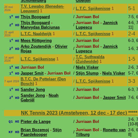
Schönenberg
Goeijen
T.V. Lewabo (Beneden-
20 mei
5-1
/
L.T.C. Spijkenisse
1
2024
Leeuwen)
1
e
Thijs Boogaard
/
Jurriaan Bol
7-5, 
1
HE
Thijs Boogaard
-
Jurriaan Bol -
Jannick
4-6, 7
e
/
2
HD
Manvydas Balciunas
Lupescu
11]
21 april
2-4
L.T.C. Naaldwijk
1
/
L.T.C. Spijkenisse
1
2024
e
Mees Röttgering
/
Jurriaan Bol
6-3, 
1
HE
Arko Zoutendijk
-
Olivier
Jurriaan Bol -
Jannick
e
/
1-6, 
2
HD
Rojas
Lupescu
T.C. Suthwalda
14 april
1-5
L.T.C. Spijkenisse
1
/
2024
(Zuidwolde)
1
e
Jurriaan Bol
/
Niels Visker
2-6, 
1
HE
e
Jasper Smit
- Jurriaan Bol
/
Stijn Slump
-
Niels Visker
5-7, 
1
HD
B.T.C. De Pettelaer (Den
3-3
/
L.T.C. Spijkenisse
1
7 april 2024
Bosch)
1
e
Sander Jong
/
Jurriaan Bol
6-3, 
1
HE
Sander Jong
-
Noah
e
/
Jurriaan Bol -
Jasper Smit
7-6, 
2
HD
Gabriël
NK Tennis 2023 (Amstelveen, 12 dec - 17 dec)
*****
2-6, 7
Pieter de Lange
/
Jurriaan Bol
Q1 HE
[10-8
Brian Bozemoj
-
Stijn
Jurriaan Bol -
Ronetto van
2-6, 6
/
KF HD
Paardekooper
Tilburg
8]