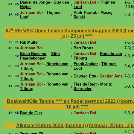
Daniël de Jonge
-
Guy den
Jurriaan Bol -
Thijmen
1-6, 7
/
KF HD
Heijer
Loof
[10-5
Jurriaan Bol -
Thijmen
Piotr Pawlak
-
Maciej
/
6-3, 
1R HD
Loof
Rajski
e
67
RE/MAX Open Leidse Kampioenschappen 2023 (Leid
jul - 23 jul)
****
Rik Muller
/
Jurriaan Bol
7-5, 
2R HE
Jurriaan Bol
/
Bart Brons
7-6(1
1R HE
Brian Bozemoj
-
Stijn
Jurriaan Bol -
Ronetto van
/
6-3, 
F HD
Paardekooper
Tilburg
Jurriaan Bol -
Ronetto van
Frank Jonker
-
Thijmen
/
6-4, 
HF HD
Tilburg
Loof
Jurriaan Bol -
Ronetto van
/
Edward Etty
- Sander Jans
7-5, 
KF HD
Tilburg
Jurriaan Bol -
Ronetto van
Ties de Regt
-
Moritz
/
6-3, 
1R HD
Tilburg
Schroeter
Boekweit/Olie Tennis **** en Padel toernooi 2023 (Hoorn, 8
16 jul)
****
Bart de Gier
/
Jurriaan Bol
6-3, 
1R HE
Alkmaar Future 2023 (mannen) (Alkmaar, 25 jun - 2 ju
5-7, 7
Twan van Zijl
/
Jurriaan Bol