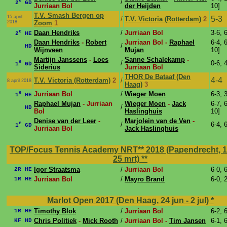
e
/
2
GD
Jurriaan Bol
der Heijden
10]
T.V. Smash Bergen op
15 april
5-3
/
T.V. Victoria (Rotterdam)
2
2018
Zoom
1
e
Daan Hendriks
/
Jurriaan Bol
3-6, 
2
HE
Daan Hendriks
-
Robert
Jurriaan Bol -
Raphael
6-4, 6
/
HD
Wijnveen
Mujan
10]
Martijn Janssens
-
Loes
Sanne Schalekamp
-
e
/
0-6, 
1
GD
Siderius
Jurriaan Bol
THOR De Bataaf (Den
4-4
T.V. Victoria (Rotterdam)
2
/
8 april 2018
Haag)
3
e
Jurriaan Bol
/
Wieger Moen
6-3, 
1
HE
Raphael Mujan
- Jurriaan
Wieger Moen
-
Jack
6-7, 6
/
HD
Bol
Haslinghuis
10]
Denise van der Leer
-
Marjolein van de Ven
-
e
/
6-4, 
1
GD
Jurriaan Bol
Jack Haslinghuis
TOP/Focus Tennis Academy NRT** 2018 (Papendrecht, 17
25 mrt)
**
Igor Straatsma
/
Jurriaan Bol
6-0, 
2R HE
Jurriaan Bol
/
Mayro Brand
6-0, 
1R HE
Marlot Open 2017 (Den Haag, 24 jun - 2 jul)
*
Timothy Blok
/
Jurriaan Bol
6-2, 
1R HE
Chris Politiek
-
Mick Rooth
/
Jurriaan Bol -
Tim Jansen
6-1, 
KF HD