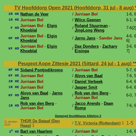
TV Hoofddorp Open 2021 (Hoofddorp, 31 jul - 8 aug)
Nathan de Veer
/
Jurriaan Bol
1-6, 
2R HE
Jurriaan Bol
/
Wilco Geenen
6-1, 
1R HE
Jurriaan Bol -
Elgin
Roland Stuurman
-
/
7-6(2
F HD
Khoeblal
JingLong Weng
Jurriaan Bol -
Elgin
4-6, 6
/
Jarno Jans
- Sander Jans
HF HD
Khoeblal
6]
Jurriaan Bol -
Elgin
Dax Donders
-
Zachary
3-6, 6
/
KF HD
Khoeblal
Eisinga
7]
Peugeot Aope Zittesje 2021 (Sittard, 24 jul - 1 aug)
*
Sidané Pontjodikromo
/
Jurriaan Bol
5-7, 
HF HE
Jurriaan Bol
/
Aloys van Baal
7-6, 
KF HE
Jurriaan Bol
/
Daniel Verbeek
6-4, 
2R HE
Jurriaan Bol
/
Jasper Smit
6-4, 
1R HE
Aloys van Baal
-
Jarno
Rob van den Berg
-
/
6-0, 
KF HD
Jans
Jurriaan Bol
Rob van den Berg
-
Jacco Arends
-
Daan
/
7-6, 
1R HD
Jurriaan Bol
Romp
Gemengd Hoofdklasse Afdeling 2
THOR De Bataaf (Den
11 oktober
1-5
/
T.V. Victoria (Rotterdam)
1
2020
Haag)
1
e
Bart van Haarlem
/
Jurriaan Bol
1-6, 
2
HE