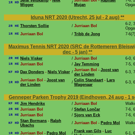
Jelte Veldkamp
-
Niek
Jurriaan Bol -
Raphael
7-6, 
/
1R HD
Wigger
Mujan
Opga
Iduna NRT 2020 (Utrecht, 25 jul - 2 aug)
**
6-2, 
Thorsten Sollie
/
Jurriaan Bol
2R HE
Opga
Jurriaan Bol
/
Tribb de Jong
7-6(7
1R HE
Maximus Tennis NRT 2020 (SRC de Rottemeren Bleiswij
dec - 5 jan)
**
Niels Visker
/
Jurriaan Bol
6-0, 
2R HE
Jurriaan Bol
/
Jay Temming
7-5, 
1R HE
Jurriaan Bol -
Joost van
Dax Donders
-
Niels Visker
/
6-3, 
KF HD
der Linden
Jurriaan Bol -
Joost van
Colin Standaart
-
Lars
/
6-3, 
1R HD
der Linden
Wagenaar
Genneper Parken Trophy 2019 (Eindhoven, 24 aug - 1 
Jim Hendrikx
/
Jurriaan Bol
Walk
KF HE
Jurriaan Bol
/
Stefan Lončar
7-6, 
2R HE
Jurriaan Bol
/
Sjors van Eck
7-6, 
1R HE
Stan Bormans
-
Ralph
/
Jurriaan Bol -
Pedro Mol
Walk
KF HD
Ubachs
Frank van Gils
-
Luc
Jurriaan Bol -
Pedro Mol
/
6-1, 
1R HD