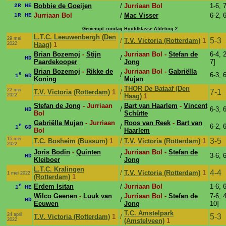
Bobbie de Goeijen
/
Jurriaan Bol
1-6, 
2R HE
Jurriaan Bol
/
Mac Visser
6-2, 
1R HE
Gemengd zondag Hoofdklasse Afdeling 2
L.T.C. Leeuwenbergh (Den
29 mei
5-3
/
T.V. Victoria (Rotterdam)
1
2022
Haag)
1
Brian Bozemoj
-
Stijn
Jurriaan Bol -
Stefan de
6-4, 2
/
HD
Paardekooper
Jong
7]
Brian Bozemoj
-
Rikke de
Jurriaan Bol -
Gabriëlla
e
/
6-3, 
1
GD
Koning
Mujan
THOR De Bataaf (Den
22 mei
7-1
T.V. Victoria (Rotterdam)
1
/
2022
Haag)
1
Stefan de Jong
- Jurriaan
Bart van Haarlem
-
Vincent
/
6-3, 
HD
Bol
Schütte
Gabriëlla Mujan
- Jurriaan
Roos van Reek
-
Bart van
e
/
6-2, 
1
GD
Bol
Haarlem
15 mei
3-5
T.C. Bosheim (Bussum)
1
/
T.V. Victoria (Rotterdam)
1
2022
Joris Bodin
-
Quinten
Jurriaan Bol -
Stefan de
/
3-6, 
HD
Kleiboer
Jong
L.T.C. Kralingen
4-4
/
T.V. Victoria (Rotterdam)
1
1 mei 2022
(Rotterdam)
1
e
Erdem Isitan
/
Jurriaan Bol
1-6, 
1
HE
Wilco Geenen
-
Luuk van
Jurriaan Bol -
Stefan de
7-6, 4
/
HD
Eeuwen
Jong
10]
T.C. Amstelpark
24 april
5-3
T.V. Victoria (Rotterdam)
1
/
2022
(Amstelveen)
1