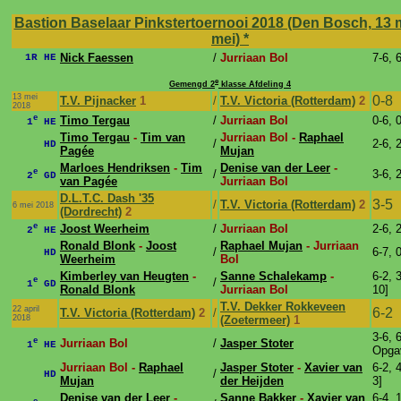
Bastion Baselaar Pinkstertoernooi 2018 (Den Bosch, 13 m
mei)
*
Nick Faessen
/
Jurriaan Bol
7-6, 
1R HE
e
Gemengd 2
klasse Afdeling 4
13 mei
0-8
T.V. Pijnacker
1
/
T.V. Victoria (Rotterdam)
2
2018
e
Timo Tergau
/
Jurriaan Bol
0-6, 
1
HE
Timo Tergau
-
Tim van
Jurriaan Bol -
Raphael
/
2-6, 
HD
Pagée
Mujan
Marloes Hendriksen
-
Tim
Denise van der Leer
-
e
/
3-6, 
2
GD
van Pagée
Jurriaan Bol
D.L.T.C. Dash '35
3-5
/
T.V. Victoria (Rotterdam)
2
6 mei 2018
(Dordrecht)
2
e
Joost Weerheim
/
Jurriaan Bol
2-6, 
2
HE
Ronald Blonk
-
Joost
Raphael Mujan
- Jurriaan
/
6-7, 
HD
Weerheim
Bol
Kimberley van Heugten
-
Sanne Schalekamp
-
6-2, 3
e
/
1
GD
Ronald Blonk
Jurriaan Bol
10]
T.V. Dekker Rokkeveen
22 april
6-2
T.V. Victoria (Rotterdam)
2
/
2018
(Zoetermeer)
1
3-6, 
e
Jurriaan Bol
/
Jasper Stoter
1
HE
Opga
Jurriaan Bol -
Raphael
Jasper Stoter
-
Xavier van
6-2, 4
/
HD
Mujan
der Heijden
3]
Denise van der Leer
-
Sanne Bakker
-
Xavier van
6-4, 1