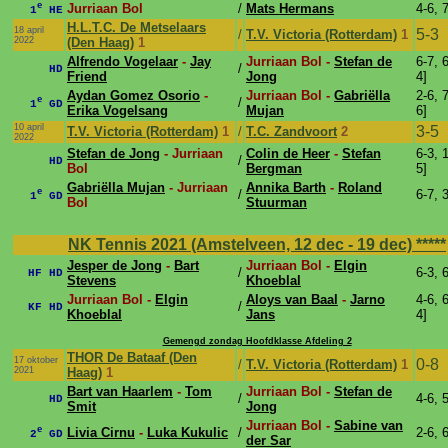
e
Jurriaan Bol
/
Mats Hermans
4-6, 
1
HE
H.L.T.C. De Metselaars
18 april
5-3
/
T.V. Victoria (Rotterdam)
1
2022
(Den Haag)
1
Alfrendo Vogelaar
-
Jay
Jurriaan Bol -
Stefan de
6-7, 6
/
HD
Friend
Jong
4]
Aydan Gomez Osorio
-
Jurriaan Bol -
Gabriëlla
2-6, 7
e
/
1
GD
Erika Vogelsang
Mujan
6]
10 april
3-5
T.V. Victoria (Rotterdam)
1
/
T.C. Zandvoort
2
2022
Stefan de Jong
- Jurriaan
Colin de Heer
-
Stefan
6-3, 1
/
HD
Bol
Bergman
5]
Gabriëlla Mujan
- Jurriaan
Annika Barth
-
Roland
e
/
6-7, 
1
GD
Bol
Stuurman
NK Tennis 2021 (Amstelveen, 12 dec - 19 dec)
*****
Jesper de Jong
-
Bart
Jurriaan Bol -
Elgin
/
6-3, 
HF HD
Stevens
Khoeblal
Jurriaan Bol -
Elgin
Aloys van Baal
-
Jarno
4-6, 6
/
KF HD
Khoeblal
Jans
4]
Gemengd zondag Hoofdklasse Afdeling 2
THOR De Bataaf (Den
17 oktober
0-8
/
T.V. Victoria (Rotterdam)
1
2021
Haag)
1
Bart van Haarlem
-
Tom
Jurriaan Bol -
Stefan de
/
4-6, 
HD
Smit
Jong
Jurriaan Bol -
Sabine van
e
Livia Cirnu
-
Luka Kukulic
/
2-6, 
2
GD
der Sar