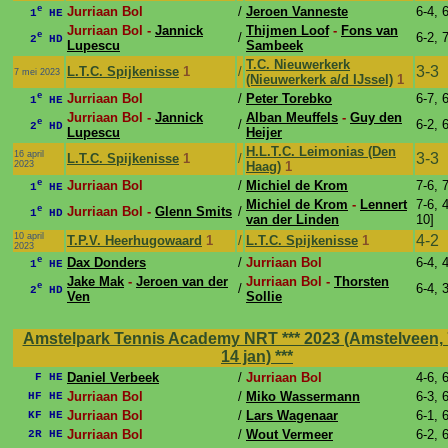
e
Jurriaan Bol
/
Jeroen Vanneste
6-4, 
1
HE
Jurriaan Bol -
Jannick
Thijmen Loof
-
Fons van
e
/
6-2, 
2
HD
Lupescu
Sambeek
T.C. Nieuwerkerk
3-3
L.T.C. Spijkenisse
1
/
7 mei 2023
(Nieuwerkerk a/d IJssel)
1
e
Jurriaan Bol
/
Peter Torebko
6-7, 
1
HE
Jurriaan Bol -
Jannick
Alban Meuffels
-
Guy den
e
/
6-2, 
2
HD
Lupescu
Heijer
H.L.T.C. Leimonias (Den
16 april
3-3
L.T.C. Spijkenisse
1
/
2023
Haag)
1
e
Jurriaan Bol
/
Michiel de Krom
7-6, 
1
HE
Michiel de Krom
-
Lennert
7-6, 4
e
Jurriaan Bol -
Glenn Smits
/
1
HD
van der Linden
10]
10 april
4-2
T.P.V. Heerhugowaard
1
/
L.T.C. Spijkenisse
1
2023
e
Dax Donders
/
Jurriaan Bol
6-4, 
1
HE
Jake Mak
-
Jeroen van der
Jurriaan Bol -
Thorsten
e
/
6-4, 3
2
HD
Ven
Sollie
Amstelpark Tennis Academy NRT *** 2023 (Amstelveen, 7
14 jan)
***
Daniel Verbeek
/
Jurriaan Bol
4-6, 
F HE
Jurriaan Bol
/
Miko Wassermann
6-3, 
HF HE
Jurriaan Bol
/
Lars Wagenaar
6-1, 
KF HE
Jurriaan Bol
/
Wout Vermeer
6-2, 
2R HE