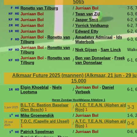
5065
Ronetto van Tilburg
/
Jurriaan Bol
7-5, 
F HE
Jurriaan Bol
/
Twan van Zijl
6-3, 
HF HE
Jurriaan Bol
/
Jasper Smit
6-2, 
KF HE
Jurriaan Bol
/
Yorrick Veldkamp
6-2, 
2R HE
Jurriaan Bol
/
Edward Etty
6-2, 
1R HE
Jurriaan Bol -
Ronetto van
Amadatus Admiraal
-
Ids
/
6-3, 
F HD
Tilburg
Waterbolk
Jurriaan Bol -
Ronetto van
/
Niek Gijsen
-
Sam Linck
Walk
HF HD
Tilburg
Jurriaan Bol -
Ronetto van
Ben van Donselaar
-
Freek
/
6-1, 
KF HD
Tilburg
van Donselaar
Alkmaar Future 2025 (mannen) (Alkmaar, 21 jun - 29 j
15.000
Elgin Khoeblal
-
Niels
Jurriaan Bol -
Daniel
/
6-1, 
1R HD
Lootsma
Verbeek
Heren Zondag Hoofdklasse Afdeling 1
B.L.T.C. Bastion Baselaar
A.T.C. T.E.A.N. (Alphen a/d
3-3
/
1 juni 2025
(Den Bosch)
1
Rijn)
1
e
Mike Groenendijk
/
Jurriaan Bol
1-6, 
1
HE
T.O.C. (Capelle a/d IJssel)
A.T.C. T.E.A.N. (Alphen a/d
25 mei
0-6
/
2025
1
Rijn)
1
e
Patrick Speelman
/
Jurriaan Bol
0-6, 
1
HE