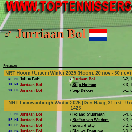
Bij
♂ Jurriaan Bol
Prestaties
NRT Hoorn / Ursem Winter 2025 (Hoorn, 20 nov - 30 nov)
Julius Bult
/
Jurriaan Bol
6-2, 
KF HE
Jurriaan Bol
/
Stijn Hofman
6-3, 
2R HE
Jurriaan Bol
/
Sep Dekker
6-1, 
1R HE
NRT Leeuwenbergh Winter 2025 (Den Haag, 31 okt - 9 
1425
Jurriaan Bol
/
Roland Stuurman
6-4, 
F HE
Jurriaan Bol
/
Steffan van Weldam
6-3, 
HF HE
Jurriaan Bol
/
Edward Etty
6-2, 
KF HE
Jurriaan Bol
/
Dieuwe Dantuma
6-0, 
2R HE