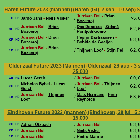
Haren Future 2023 (mannen) (Haren (Gr), 2 sep - 10 sep)
$
Jurriaan Bol -
Brian
Jarno Jans
-
Niels Visker
/
7-5, 
F HD
Bozemoj
Jurriaan Bol -
Brian
Dax Donders
-
Sidané
/
6-2, 
HF HD
Bozemoj
Pontjodikromo
Jurriaan Bol -
Brian
Pepijn Bastiaansen
-
/
6-3, 
KF HD
Bozemoj
Bobbie de Goeijen
Jurriaan Bol -
Brian
/
Thijmen Loof
-
Stijn Pel
6-2, 
1R HD
Bozemoj
Oldenzaal Future 2023 (Mannen) (Oldenzaal, 26 aug - 3 
25.000
Lucas Gerch
/
Jurriaan Bol
6-0, 
1R HE
Nicholas Bybel
-
Lucas
Jurriaan Bol -
Thijmen
/
6-2, 
KF HD
Gerch
Loof
Jurriaan Bol -
Thijmen
Mats Hermans
-
Finn
/
6-3, 
1R HD
Loof
Reynolds
Eindhoven Future 2023 (mannen) (Eindhoven, 29 jul - 5
15.000
Adrian Ötzbach
/
Jurriaan Bol
6-3, 
KF HE
Jurriaan Bol
/
Niels Visker
6-3, 
2R HE
Jurriaan Bol
/
Pietro Marino
6-3, 
1R HE