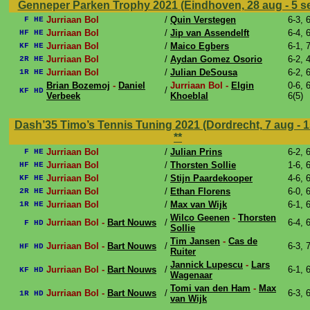
Genneper Parken Trophy 2021 (Eindhoven, 28 aug - 5 s
Jurriaan Bol
/
Quin Verstegen
6-3, 
F HE
Jurriaan Bol
/
Jip van Assendelft
6-4, 
HF HE
Jurriaan Bol
/
Maico Egbers
6-1, 
KF HE
Jurriaan Bol
/
Aydan Gomez Osorio
6-2, 
2R HE
Jurriaan Bol
/
Julian DeSousa
6-2, 
1R HE
Brian Bozemoj
-
Daniel
Jurriaan Bol -
Elgin
0-6, 6
/
KF HD
Verbeek
Khoeblal
6(5)
Dash’35 Timo’s Tennis Tuning 2021 (Dordrecht, 7 aug - 1
**
Jurriaan Bol
/
Julian Prins
6-2, 
F HE
Jurriaan Bol
/
Thorsten Sollie
1-6, 
HF HE
Jurriaan Bol
/
Stijn Paardekooper
4-6, 
KF HE
Jurriaan Bol
/
Ethan Florens
6-0, 
2R HE
Jurriaan Bol
/
Max van Wijk
6-1, 
1R HE
Wilco Geenen
-
Thorsten
Jurriaan Bol -
Bart Nouws
/
6-4, 
F HD
Sollie
Tim Jansen
-
Cas de
Jurriaan Bol -
Bart Nouws
/
6-3, 
HF HD
Ruiter
Jannick Lupescu
-
Lars
Jurriaan Bol -
Bart Nouws
/
6-1, 
KF HD
Wagenaar
Tomi van den Ham
-
Max
Jurriaan Bol -
Bart Nouws
/
6-3, 
1R HD
van Wijk