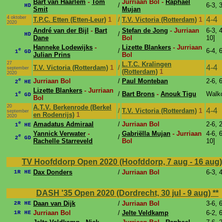
Bart van Haarlem
-
Tom
Jurriaan Bol -
Raphael
/
6-3, 3
HD
Smit
Mujan
4 oktober
4-4
T.P.C. Etten (Etten-Leur)
1
/
T.V. Victoria (Rotterdam)
1
2020
André van der Bijl
-
Bart
Stefan de Jong
- Jurriaan
6-3, 4
/
HD
Dane
Bol
10]
Hanneke Lodewijks
-
Lizette Blankers
- Jurriaan
e
/
6-4, 
1
GD
Julian Prins
Bol
27
L.T.C. Kralingen
4-4
T.V. Victoria (Rotterdam)
1
/
september
(Rotterdam)
1
2020
e
Jurriaan Bol
/
Paul Monteban
2-6, 
2
HE
Lizette Blankers
- Jurriaan
e
/
Bart Brons
-
Anouk Tigu
Walk
1
GD
Bol
20
A.T.V. Berkenrode (Berkel
4-4
/
T.V. Victoria (Rotterdam)
1
september
en Rodenrijs)
1
2020
e
Amadatus Admiraal
/
Jurriaan Bol
2-6, 
1
HE
Yannick Verwater
-
Gabriëlla Mujan
- Jurriaan
4-6, 6
e
/
2
GD
Rachelle Starreveld
Bol
10]
TV Hoofddorp Open 2020 (Hoofddorp, 7 aug - 16 aug
Dax Donders
/
Jurriaan Bol
6-3, 
1R HE
DASH '35 Open 2020 (Dordrecht, 30 jul - 9 aug)
**
Daan van Dijk
/
Jurriaan Bol
3-6, 
2R HE
Jurriaan Bol
/
Jelte Veldkamp
6-2, 
1R HE