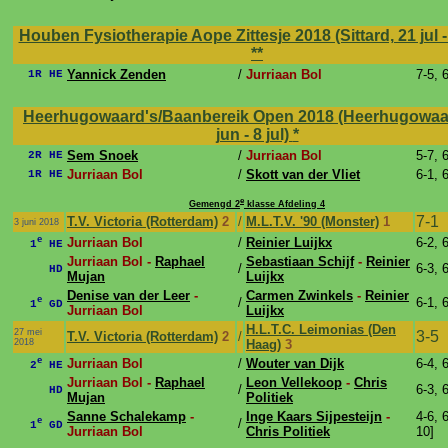
Houben Fysiotherapie Aope Zittesje 2018 (Sittard, 21 jul - 
**
Yannick Zenden
/
Jurriaan Bol
7-5, 
1R HE
Heerhugowaard's/Baanbereik Open 2018 (Heerhugowaa
jun - 8 jul)
*
Sem Snoek
/
Jurriaan Bol
5-7, 
2R HE
Jurriaan Bol
/
Skott van der Vliet
6-1, 
1R HE
e
Gemengd 2
klasse Afdeling 4
7-1
T.V. Victoria (Rotterdam)
2
/
M.L.T.V. '90 (Monster)
1
3 juni 2018
e
Jurriaan Bol
/
Reinier Luijkx
6-2, 
1
HE
Jurriaan Bol -
Raphael
Sebastiaan Schijf
-
Reinier
/
6-3, 
HD
Mujan
Luijkx
Denise van der Leer
-
Carmen Zwinkels
-
Reinier
e
/
6-1, 
1
GD
Jurriaan Bol
Luijkx
H.L.T.C. Leimonias (Den
27 mei
3-5
T.V. Victoria (Rotterdam)
2
/
2018
Haag)
3
e
Jurriaan Bol
/
Wouter van Dijk
6-4, 
2
HE
Jurriaan Bol -
Raphael
Leon Vellekoop
-
Chris
/
6-3, 
HD
Mujan
Politiek
Sanne Schalekamp
-
Inge Kaars Sijpesteijn
-
4-6, 6
e
/
1
GD
Jurriaan Bol
Chris Politiek
10]