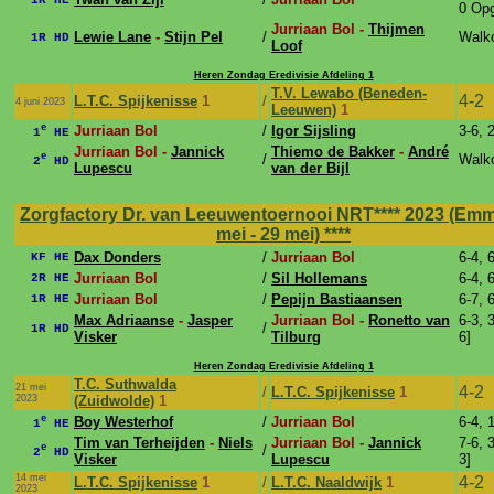
1R HE
0 Op
Jurriaan Bol -
Thijmen
Lewie Lane
-
Stijn Pel
/
Walk
1R HD
Loof
Heren Zondag Eredivisie Afdeling 1
T.V. Lewabo (Beneden-
4-2
L.T.C. Spijkenisse
1
/
4 juni 2023
Leeuwen)
1
e
Jurriaan Bol
/
Igor Sijsling
3-6, 
1
HE
Jurriaan Bol -
Jannick
Thiemo de Bakker
-
André
e
/
Walk
2
HD
Lupescu
van der Bijl
Zorgfactory Dr. van Leeuwentoernooi NRT**** 2023 (Emm
mei - 29 mei)
****
Dax Donders
/
Jurriaan Bol
6-4, 
KF HE
Jurriaan Bol
/
Sil Hollemans
6-4, 
2R HE
Jurriaan Bol
/
Pepijn Bastiaansen
6-7, 
1R HE
Max Adriaanse
-
Jasper
Jurriaan Bol -
Ronetto van
6-3, 3
/
1R HD
Visker
Tilburg
6]
Heren Zondag Eredivisie Afdeling 1
T.C. Suthwalda
21 mei
4-2
/
L.T.C. Spijkenisse
1
2023
(Zuidwolde)
1
e
Boy Westerhof
/
Jurriaan Bol
6-4, 
1
HE
Tim van Terheijden
-
Niels
Jurriaan Bol -
Jannick
7-6, 3
e
/
2
HD
Visker
Lupescu
3]
14 mei
4-2
L.T.C. Spijkenisse
1
/
L.T.C. Naaldwijk
1
2023