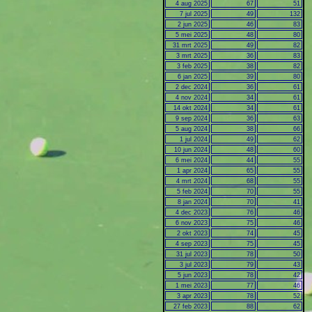
4 aug 2025
67
51
7 jul 2025
49
132
2 jun 2025
46
83
5 mei 2025
48
80
31 mrt 2025
49
82
3 mrt 2025
36
83
3 feb 2025
38
82
6 jan 2025
39
80
2 dec 2024
36
61
4 nov 2024
34
61
14 okt 2024
34
61
9 sep 2024
36
63
5 aug 2024
38
66
1 jul 2024
49
62
10 jun 2024
48
60
6 mei 2024
44
55
1 apr 2024
65
55
4 mrt 2024
68
55
5 feb 2024
70
55
8 jan 2024
70
41
4 dec 2023
76
46
6 nov 2023
75
46
2 okt 2023
74
45
4 sep 2023
75
45
31 jul 2023
78
50
3 jul 2023
79
43
5 jun 2023
78
42
1 mei 2023
77
46
3 apr 2023
78
52
27 feb 2023
88
62