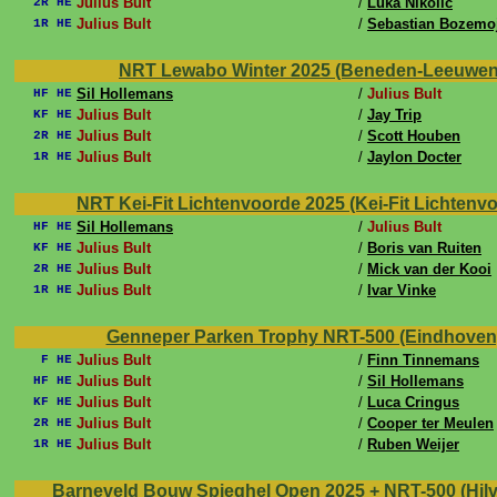
Julius Bult
/
Luka Nikolic
2R HE
Julius Bult
/
Sebastian Bozemo
1R HE
NRT Lewabo Winter 2025 (Beneden-Leeuwen, 
Sil Hollemans
/
Julius Bult
HF HE
Julius Bult
/
Jay Trip
KF HE
Julius Bult
/
Scott Houben
2R HE
Julius Bult
/
Jaylon Docter
1R HE
NRT Kei-Fit Lichtenvoorde 2025 (Kei-Fit Lichtenvoo
Sil Hollemans
/
Julius Bult
HF HE
Julius Bult
/
Boris van Ruiten
KF HE
Julius Bult
/
Mick van der Kooi
2R HE
Julius Bult
/
Ivar Vinke
1R HE
Genneper Parken Trophy NRT-500 (Eindhoven,
Julius Bult
/
Finn Tinnemans
F HE
Julius Bult
/
Sil Hollemans
HF HE
Julius Bult
/
Luca Cringus
KF HE
Julius Bult
/
Cooper ter Meulen
2R HE
Julius Bult
/
Ruben Weijer
1R HE
Barneveld Bouw Spieghel Open 2025 + NRT-500 (Hilv