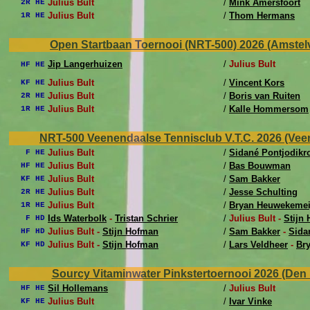
Julius Bult
/
Mink Amersfoort
2R HE
Julius Bult
/
Thom Hermans
1R HE
Open Startbaan Toernooi (NRT-500) 2026 (Amstelve
Jip Langerhuizen
/
Julius Bult
HF HE
Julius Bult
/
Vincent Kors
KF HE
Julius Bult
/
Boris van Ruiten
2R HE
Julius Bult
/
Kalle Hommersom
1R HE
NRT-500 Veenendaalse Tennisclub V.T.C. 2026 (Veene
Julius Bult
/
Sidané Pontjodik
F HE
Julius Bult
/
Bas Bouwman
HF HE
Julius Bult
/
Sam Bakker
KF HE
Julius Bult
/
Jesse Schulting
2R HE
Julius Bult
/
Bryan Heuwekemei
1R HE
Ids Waterbolk
-
Tristan Schrier
/
Julius Bult -
Stijn
F HD
Julius Bult -
Stijn Hofman
/
Sam Bakker
-
Sida
HF HD
Julius Bult -
Stijn Hofman
/
Lars Veldheer
-
Br
KF HD
Sourcy Vitaminwater Pinkstertoernooi 2026 (Den B
Sil Hollemans
/
Julius Bult
HF HE
Julius Bult
/
Ivar Vinke
KF HE