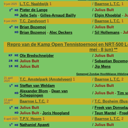
L.T.C. Naaldwijk
1
/
Baarnse L.T.C.
1
9 juni 2025
e
Pieter de Lange
/
Julius Bult
2
HE
Jelle Sels
-
Gilles-Arnaud Bailly
/
Elgin Khoeblal
- Ju
HD
T.C. Zandvoort
1
/
Baarnse L.T.C.
1
8 juni 2025
e
Brian Bozemoj
/
Julius Bult
4
DE
Brian Bozemoj
-
Alec Deckers
/
Sil Hollemans
- Ju
HD
Repro van de Kamp Open Tennistoernooi en NRT-500 L
mei - 8 jun)
**
Ole Bredschneijder
/
Julius Bult
KF HE
Julius Bult
/
Sebastian Bozemo
2R HE
Julius Bult
/
Jip Mens
1R HE
Gemengd Zondag Hoofdklasse Afdeling
21 april
T.C. Amstelpark (Amstelveen)
1
/
Baarnse L.T.C.
2
2025
e
Steffan van Weldam
/
Julius Bult
1
HE
Alexander Blom
-
Dean van
/
Julius Bult -
Tim v
HD
Scheppingen
13 april
Baarnse L.T.C.
2
/
T.C. Bosheim (Bu
2025
e
Julius Bult
/
Freek van Donsela
1
HE
Julius Bult -
Joris Hoogland
/
Teun Mantel
-
Free
HD
T.P.V. Hoorn
1
/
Baarnse L.T.C.
2
6 april 2025
e
Nathaniel Apawti
/
Julius Bult
1
HE