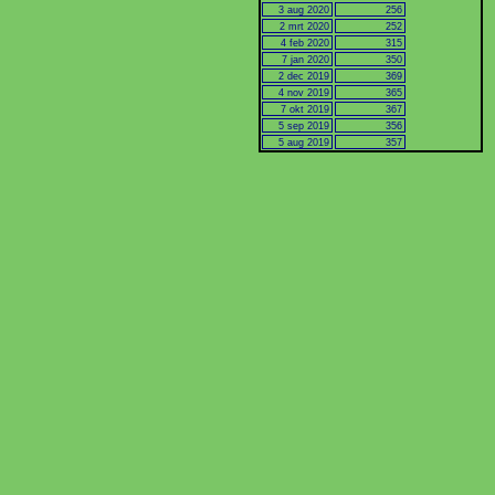
3 aug 2020
256
2 mrt 2020
252
4 feb 2020
315
7 jan 2020
350
2 dec 2019
369
4 nov 2019
365
7 okt 2019
367
5 sep 2019
356
5 aug 2019
357