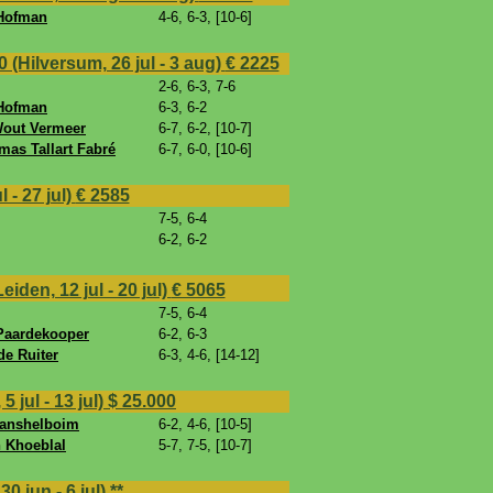
 Hofman
4-6, 6-3, [10-6]
Hilversum, 26 jul - 3 aug)
€ 2225
2-6, 6-3, 7-6
 Hofman
6-3, 6-2
out Vermeer
6-7, 6-2, [10-7]
mas Tallart Fabré
6-7, 6-0, [10-6]
 - 27 jul)
€ 2585
7-5, 6-4
6-2, 6-2
en, 12 jul - 20 jul)
€ 5065
7-5, 6-4
 Paardekooper
6-2, 6-3
de Ruiter
6-3, 4-6, [14-12]
jul - 13 jul)
$ 25.000
Vanshelboim
6-2, 4-6, [10-5]
n Khoeblal
5-7, 7-5, [10-7]
 jun - 6 jul)
**