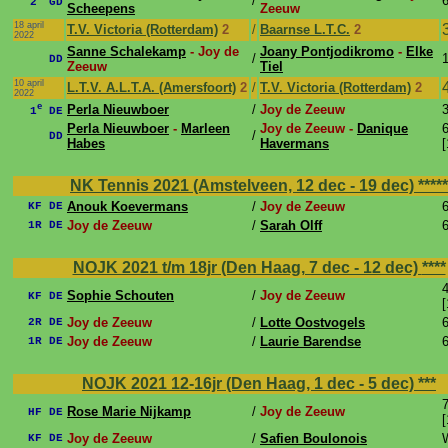
/
6
2
GD
Scheepens
Zeeuw
18 april
T.V. Victoria (Rotterdam)
2
/
Baarnse L.T.C.
2
2022
Sanne Schalekamp
- Joy de
Joany Pontjodikromo
-
Elke
/
1
DD
Zeeuw
Tiel
10 april
L.T.V. A.L.T.A. (Amersfoort)
2
/
T.V. Victoria (Rotterdam)
2
2022
e
Perla Nieuwboer
/
Joy de Zeeuw
3
1
DE
Perla Nieuwboer
-
Marleen
Joy de Zeeuw -
Danique
6
/
DD
Habes
Havermans
[
NK Tennis 2021 (Amstelveen, 12 dec - 19 dec)
*****
Anouk Koevermans
/
Joy de Zeeuw
6
KF DE
Joy de Zeeuw
/
Sarah Olff
6
1R DE
NOJK 2021 t/m 18jr (Den Haag, 7 dec - 12 dec)
****
4
Sophie Schouten
/
Joy de Zeeuw
KF DE
[
Joy de Zeeuw
/
Lotte Oostvogels
6
2R DE
Joy de Zeeuw
/
Laurie Barendse
6
1R DE
NOJK 2021 12-16jr (Den Haag, 1 dec - 5 dec)
***
7
Rose Marie Nijkamp
/
Joy de Zeeuw
HF DE
[
Joy de Zeeuw
/
Safien Boulonois
KF DE