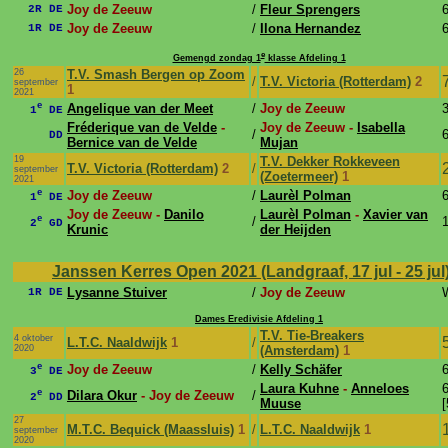
Joy de Zeeuw
/
Fleur Sprengers
6
2R DE
Joy de Zeeuw
/
Ilona Hernandez
6
1R DE
e
Gemengd zondag 1
klasse Afdeling 1
26
T.V. Smash Bergen op Zoom
/
T.V. Victoria (Rotterdam)
2
september
1
2021
e
Angelique van der Meet
/
Joy de Zeeuw
3
1
DE
Fréderique van de Velde
-
Joy de Zeeuw -
Isabella
/
6
DD
Bernice van de Velde
Mujan
19
T.V. Dekker Rokkeveen
T.V. Victoria (Rotterdam)
2
/
september
(Zoetermeer)
1
2021
e
Joy de Zeeuw
/
Laurèl Polman
6
1
DE
Joy de Zeeuw -
Danilo
Laurèl Polman
-
Xavier van
e
/
1
2
GD
Krunic
der Heijden
Janssen Kerres Open 2021 (Landgraaf, 17 jul - 25 jul
Lysanne Stuiver
/
Joy de Zeeuw
1R DE
Dames Eredivisie Afdeling 1
T.V. Tie-Breakers
4 oktober
L.T.C. Naaldwijk
1
/
2020
(Amsterdam)
1
e
Joy de Zeeuw
/
Kelly Schäfer
6
3
DE
Laura Kuhne
-
Anneloes
6
e
Dilara Okur
- Joy de Zeeuw
/
2
DD
Muuse
[
27
M.T.C. Bequick (Maassluis)
1
/
L.T.C. Naaldwijk
1
september
2020