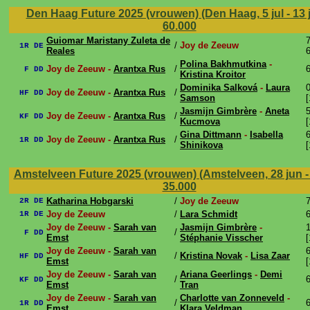
Den Haag Future 2025 (vrouwen) (Den Haag, 5 jul - 13 
60.000
Guiomar Maristany Zuleta de
7
/
Joy de Zeeuw
1R DE
Reales
6
Polina Bakhmutkina
-
Joy de Zeeuw -
Arantxa Rus
/
6
F DD
Kristina Kroitor
Dominika Salková
-
Laura
0
Joy de Zeeuw -
Arantxa Rus
/
HF DD
Samson
[
Jasmijn Gimbrère
-
Aneta
5
Joy de Zeeuw -
Arantxa Rus
/
KF DD
Kucmova
[
Gina Dittmann
-
Isabella
6
Joy de Zeeuw -
Arantxa Rus
/
1R DD
Shinikova
[
Amstelveen Future 2025 (vrouwen) (Amstelveen, 28 jun - 
35.000
Katharina Hobgarski
/
Joy de Zeeuw
7
2R DE
Joy de Zeeuw
/
Lara Schmidt
6
1R DE
Joy de Zeeuw -
Sarah van
Jasmijn Gimbrère
-
1
/
F DD
Emst
Stéphanie Visscher
[
Joy de Zeeuw -
Sarah van
6
/
Kristina Novak
-
Lisa Zaar
HF DD
Emst
[
Joy de Zeeuw -
Sarah van
Ariana Geerlings
-
Demi
/
6
KF DD
Emst
Tran
Joy de Zeeuw -
Sarah van
Charlotte van Zonneveld
-
/
6
1R DD
Emst
Klara Veldman