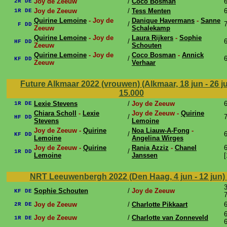
Joy de Zeeuw
/
Coco Bosman
6
2R DE
Joy de Zeeuw
/
Tess Menten
6
1R DE
Quirine Lemoine
- Joy de
Danique Havermans
-
Sanne
/
7
F DD
Zeeuw
Schalekamp
Quirine Lemoine
- Joy de
Laura Rijkers
-
Sophie
/
6
HF DD
Zeeuw
Schouten
Quirine Lemoine
- Joy de
Coco Bosman
-
Annick
/
6
KF DD
Zeeuw
Verhaar
Future Alkmaar 2022 (vrouwen) (Alkmaar, 18 jun - 26 j
15.000
Lexie Stevens
/
Joy de Zeeuw
6
1R DE
Chiara Scholl
-
Lexie
Joy de Zeeuw -
Quirine
/
7
HF DD
Stevens
Lemoine
Joy de Zeeuw -
Quirine
Noa Liauw-A-Fong
-
/
6
KF DD
Lemoine
Angelina Wirges
Joy de Zeeuw -
Quirine
Rania Azziz
-
Chanel
6
/
1R DD
Lemoine
Janssen
[
NRT Leeuwenbergh 2022 (Den Haag, 4 jun - 12 jun)
3
Sophie Schouten
/
Joy de Zeeuw
KF DE
7
Joy de Zeeuw
/
Charlotte Pikkaart
6
2R DE
6
Joy de Zeeuw
/
Charlotte van Zonneveld
1R DE
6