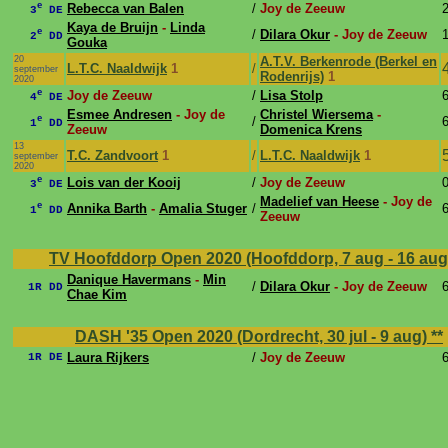
e
Rebecca van Balen
/
Joy de Zeeuw
2
3
DE
Kaya de Bruijn
-
Linda
e
/
Dilara Okur
- Joy de Zeeuw
1
2
DD
Gouka
20
A.T.V. Berkenrode (Berkel en
L.T.C. Naaldwijk
1
/
september
Rodenrijs)
1
2020
e
Joy de Zeeuw
/
Lisa Stolp
6
4
DE
Esmee Andresen
- Joy de
Christel Wiersema
-
e
/
6
1
DD
Zeeuw
Domenica Krens
13
T.C. Zandvoort
1
/
L.T.C. Naaldwijk
1
september
2020
e
Lois van der Kooij
/
Joy de Zeeuw
0
3
DE
Madelief van Heese
- Joy de
e
Annika Barth
-
Amalia Stuger
/
6
1
DD
Zeeuw
TV Hoofddorp Open 2020 (Hoofddorp, 7 aug - 16 au
Danique Havermans
-
Min
/
Dilara Okur
- Joy de Zeeuw
6
1R DD
Chae Kim
DASH '35 Open 2020 (Dordrecht, 30 jul - 9 aug)
**
Laura Rijkers
/
Joy de Zeeuw
6
1R DE