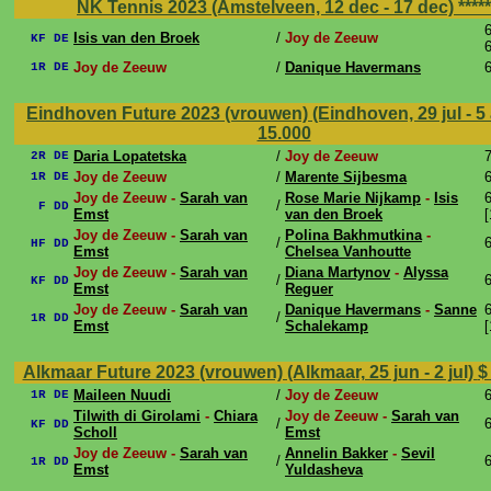
NK Tennis 2023 (Amstelveen, 12 dec - 17 dec)
*****
6
Isis van den Broek
/
Joy de Zeeuw
KF DE
6
Joy de Zeeuw
/
Danique Havermans
6
1R DE
Eindhoven Future 2023 (vrouwen) (Eindhoven, 29 jul - 5
15.000
Daria Lopatetska
/
Joy de Zeeuw
7
2R DE
Joy de Zeeuw
/
Marente Sijbesma
6
1R DE
Joy de Zeeuw -
Sarah van
Rose Marie Nijkamp
-
Isis
6
/
F DD
Emst
van den Broek
[
Joy de Zeeuw -
Sarah van
Polina Bakhmutkina
-
/
6
HF DD
Emst
Chelsea Vanhoutte
Joy de Zeeuw -
Sarah van
Diana Martynov
-
Alyssa
/
6
KF DD
Emst
Reguer
Joy de Zeeuw -
Sarah van
Danique Havermans
-
Sanne
6
/
1R DD
Emst
Schalekamp
[
Alkmaar Future 2023 (vrouwen) (Alkmaar, 25 jun - 2 jul)
$
Maileen Nuudi
/
Joy de Zeeuw
6
1R DE
Tilwith di Girolami
-
Chiara
Joy de Zeeuw -
Sarah van
/
6
KF DD
Scholl
Emst
Joy de Zeeuw -
Sarah van
Annelin Bakker
-
Sevil
/
6
1R DD
Emst
Yuldasheva