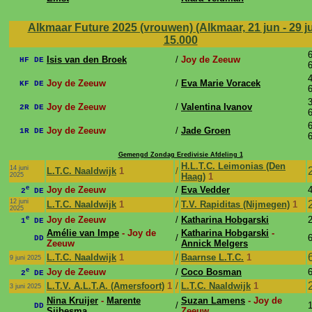
Alkmaar Future 2025 (vrouwen) (Alkmaar, 21 jun - 29 j
15.000
6
Isis van den Broek
/
Joy de Zeeuw
HF DE
6
4
Joy de Zeeuw
/
Eva Marie Voracek
KF DE
6
3
Joy de Zeeuw
/
Valentina Ivanov
2R DE
6
6
Joy de Zeeuw
/
Jade Groen
1R DE
6
Gemengd Zondag Eredivisie Afdeling 1
H.L.T.C. Leimonias (Den
14 juni
L.T.C. Naaldwijk
1
/
2025
Haag)
1
e
Joy de Zeeuw
/
Eva Vedder
4
2
DE
12 juni
L.T.C. Naaldwijk
1
/
T.V. Rapiditas (Nijmegen)
1
2025
e
Joy de Zeeuw
/
Katharina Hobgarski
2
1
DE
Amélie van Impe
- Joy de
Katharina Hobgarski
-
/
6
DD
Zeeuw
Annick Melgers
L.T.C. Naaldwijk
1
/
Baarnse L.T.C.
1
9 juni 2025
e
Joy de Zeeuw
/
Coco Bosman
6
2
DE
L.T.V. A.L.T.A. (Amersfoort)
1
/
L.T.C. Naaldwijk
1
3 juni 2025
Nina Kruijer
-
Marente
Suzan Lamens
- Joy de
/
1
DD
Sijbesma
Zeeuw