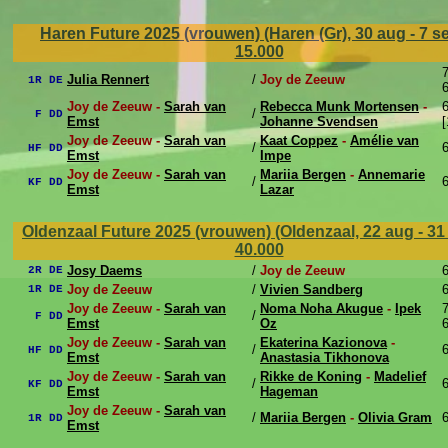
Haren Future 2025 (vrouwen) (Haren (Gr), 30 aug - 7 s
15.000
7
Julia Rennert
/
Joy de Zeeuw
1R DE
6
Joy de Zeeuw -
Sarah van
Rebecca Munk Mortensen
-
6
/
F DD
Emst
Johanne Svendsen
[
Joy de Zeeuw -
Sarah van
Kaat Coppez
-
Amélie van
/
6
HF DD
Emst
Impe
Joy de Zeeuw -
Sarah van
Mariia Bergen
-
Annemarie
/
6
KF DD
Emst
Lazar
Oldenzaal Future 2025 (vrouwen) (Oldenzaal, 22 aug - 3
40.000
Josy Daems
/
Joy de Zeeuw
6
2R DE
Joy de Zeeuw
/
Vivien Sandberg
6
1R DE
Joy de Zeeuw -
Sarah van
Noma Noha Akugue
-
Ipek
7
/
F DD
Emst
Oz
6
Joy de Zeeuw -
Sarah van
Ekaterina Kazionova
-
/
6
HF DD
Emst
Anastasia Tikhonova
Joy de Zeeuw -
Sarah van
Rikke de Koning
-
Madelief
/
6
KF DD
Emst
Hageman
Joy de Zeeuw -
Sarah van
/
Mariia Bergen
-
Olivia Gram
6
1R DD
Emst