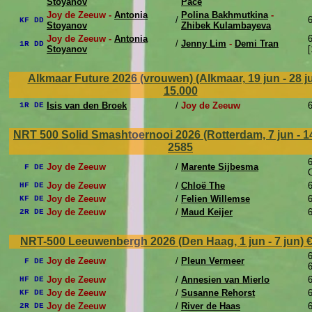
Stoyanov
Pace
Joy de Zeeuw -
Antonia
Polina Bakhmutkina
-
/
6
KF DD
Stoyanov
Zhibek Kulambayeva
Joy de Zeeuw -
Antonia
6
/
Jenny Lim
-
Demi Tran
1R DD
Stoyanov
[
Alkmaar Future 2026 (vrouwen) (Alkmaar, 19 jun - 28 j
15.000
Isis van den Broek
/
Joy de Zeeuw
6
1R DE
NRT 500 Solid Smashtoernooi 2026 (Rotterdam, 7 jun - 1
2585
6
Joy de Zeeuw
/
Marente Sijbesma
F DE
Joy de Zeeuw
/
Chloë The
6
HF DE
Joy de Zeeuw
/
Felien Willemse
6
KF DE
Joy de Zeeuw
/
Maud Keijer
6
2R DE
NRT-500 Leeuwenbergh 2026 (Den Haag, 1 jun - 7 jun)
6
Joy de Zeeuw
/
Pleun Vermeer
F DE
6
Joy de Zeeuw
/
Annesien van Mierlo
6
HF DE
Joy de Zeeuw
/
Susanne Rehorst
6
KF DE
Joy de Zeeuw
/
River de Haas
6
2R DE