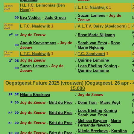
H.L.T.C. Leimonias (Den
31 mei
/
L.T.C. Naaldwijk
1
2025
Haag)
1
Suzan Lamens
- Joy de
Eva Vedder
-
Jade Groen
/
5
DD
Zeeuw
30 mei
L.T.C. Naaldwijk
1
/
A.L.T.V. Daisy (Apeldoorn)
1
2025
6
e
Joy de Zeeuw
/
Rose Marie Nijkamp
2
DE
7
Anouk Koevermans
- Joy de
Sarah van Emst
-
Rose
/
6
DD
Zeeuw
Marie Nijkamp
29 mei
L.T.C. Naaldwijk
1
/
T.C. Zandvoort
1
2025
e
Joy de Zeeuw
/
Quirine Lemoine
2
2
DE
Suzan Lamens
- Joy de
Loes Ebeling Koning
-
7
/
DD
Zeeuw
Quirine Lemoine
6
Oegstgeest Future 2025 (vrouwen) (Oegstgeest, 26 apr - 
15.000
Nikola Breckova
/
Joy de Zeeuw
6
1R DE
4
Joy de Zeeuw -
Britt du Pree
/
Demi Tran
-
Marie Vogt
F DD
[
Loes Ebeling Koning
-
Joy de Zeeuw -
Britt du Pree
/
6
HF DD
Sarah van Emst
Melissa Boyden
-
Maria
Joy de Zeeuw -
Britt du Pree
/
6
KF DD
Fernanda Navarro
Nikola Breckova
-
Karolina
Joy de Zeeuw -
Britt du Pree
/
6
1R DD