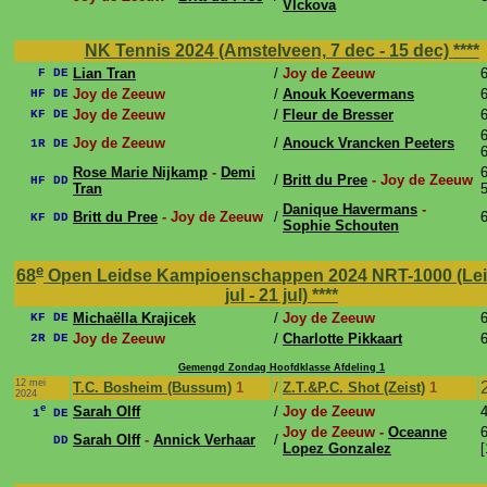
Vlckova
NK Tennis 2024 (Amstelveen, 7 dec - 15 dec)
****
Lian Tran
/
Joy de Zeeuw
6
F DE
Joy de Zeeuw
/
Anouk Koevermans
6
HF DE
Joy de Zeeuw
/
Fleur de Bresser
6
KF DE
6
Joy de Zeeuw
/
Anouck Vrancken Peeters
1R DE
6
Rose Marie Nijkamp
-
Demi
6
/
Britt du Pree
- Joy de Zeeuw
HF DD
Tran
5
Danique Havermans
-
Britt du Pree
- Joy de Zeeuw
/
6
KF DD
Sophie Schouten
e
68
Open Leidse Kampioenschappen 2024 NRT-1000 (Lei
jul - 21 jul)
****
Michaëlla Krajicek
/
Joy de Zeeuw
6
KF DE
Joy de Zeeuw
/
Charlotte Pikkaart
6
2R DE
Gemengd Zondag Hoofdklasse Afdeling 1
12 mei
T.C. Bosheim (Bussum)
1
/
Z.T.&P.C. Shot (Zeist)
1
2024
e
Sarah Olff
/
Joy de Zeeuw
4
1
DE
Joy de Zeeuw -
Oceanne
6
Sarah Olff
-
Annick Verhaar
/
DD
Lopez Gonzalez
[