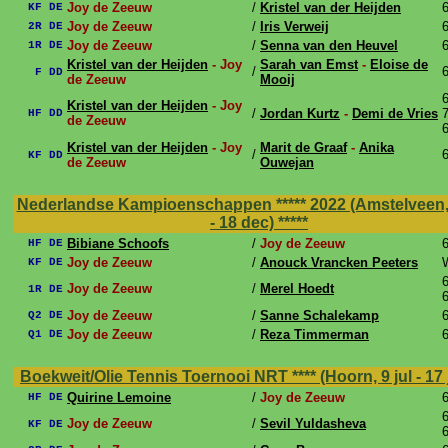
Joy de Zeeuw
/
Kristel van der Heijden
6
KF DE
Joy de Zeeuw
/
Iris Verweij
6
2R DE
Joy de Zeeuw
/
Senna van den Heuvel
6
1R DE
Kristel van der Heijden
- Joy
Sarah van Emst
-
Eloise de
/
6
F DD
de Zeeuw
Mooij
6
Kristel van der Heijden
- Joy
/
Jordan Kurtz
-
Demi de Vries
7
HF DD
de Zeeuw
6
Kristel van der Heijden
- Joy
Marit de Graaf
-
Anika
/
6
KF DD
de Zeeuw
Ouwejan
Nederlandse Kampioenschappen ***** 2022 (Amstelveen,
- 18 dec)
*****
Bibiane Schoofs
/
Joy de Zeeuw
6
HF DE
Joy de Zeeuw
/
Anouck Vrancken Peeters
KF DE
6
Joy de Zeeuw
/
Merel Hoedt
1R DE
6
Joy de Zeeuw
/
Sanne Schalekamp
6
Q2 DE
Joy de Zeeuw
/
Reza Timmerman
6
Q1 DE
Boekweit/Olie Tennis Toernooi NRT **** (Hoorn, 9 jul - 17 
Quirine Lemoine
/
Joy de Zeeuw
6
HF DE
6
Joy de Zeeuw
/
Sevil Yuldasheva
KF DE
6