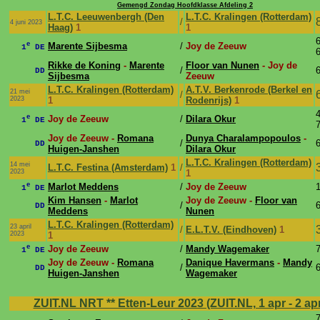
Gemengd Zondag Hoofdklasse Afdeling 2
L.T.C. Leeuwenbergh (Den
L.T.C. Kralingen (Rotterdam)
/
4 juni 2023
Haag)
1
1
6
e
Marente Sijbesma
/
Joy de Zeeuw
1
DE
6
Rikke de Koning
-
Marente
Floor van Nunen
- Joy de
/
6
DD
Sijbesma
Zeeuw
L.T.C. Kralingen (Rotterdam)
A.T.V. Berkenrode (Berkel en
21 mei
/
2023
1
Rodenrijs)
1
4
e
Joy de Zeeuw
/
Dilara Okur
1
DE
7
Joy de Zeeuw -
Romana
Dunya Charalampopoulos
-
/
6
DD
Huigen-Janshen
Dilara Okur
L.T.C. Kralingen (Rotterdam)
14 mei
L.T.C. Festina (Amsterdam)
1
/
2023
1
e
Marlot Meddens
/
Joy de Zeeuw
1
1
DE
Kim Hansen
-
Marlot
Joy de Zeeuw -
Floor van
/
6
DD
Meddens
Nunen
L.T.C. Kralingen (Rotterdam)
23 april
/
E.L.T.V. (Eindhoven)
1
2023
1
e
Joy de Zeeuw
/
Mandy Wagemaker
7
1
DE
Joy de Zeeuw -
Romana
Danique Havermans
-
Mandy
/
6
DD
Huigen-Janshen
Wagemaker
ZUIT.NL NRT ** Etten-Leur 2023 (ZUIT.NL, 1 apr - 2 ap
7