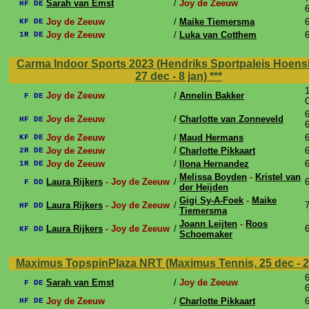
Sarah van Emst
/
Joy de Zeeuw
HF DE
6
Joy de Zeeuw
/
Maike Tiemersma
6
KF DE
Joy de Zeeuw
/
Luka van Cotthem
6
1R DE
Carma Indoor Sports 2023 (Hendriks Sportpaleis Hoens
27 dec - 8 jan)
***
1
Joy de Zeeuw
/
Annelin Bakker
F DE
6
Joy de Zeeuw
/
Charlotte van Zonneveld
HF DE
6
Joy de Zeeuw
/
Maud Hermans
6
KF DE
Joy de Zeeuw
/
Charlotte Pikkaart
6
2R DE
Joy de Zeeuw
/
Ilona Hernandez
6
1R DE
Melissa Boyden
-
Kristel van
Laura Rijkers
- Joy de Zeeuw
/
6
F DD
der Heijden
Gigi Sy-A-Foek
-
Maike
Laura Rijkers
- Joy de Zeeuw
/
7
HF DD
Tiemersma
Joann Leijten
-
Roos
Laura Rijkers
- Joy de Zeeuw
/
6
KF DD
Schoemaker
Maximus TopspinPlaza NRT (Maximus Tennis, 25 dec - 2
6
Sarah van Emst
/
Joy de Zeeuw
F DE
6
Joy de Zeeuw
/
Charlotte Pikkaart
6
HF DE