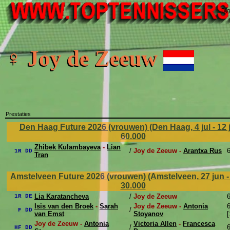
Bij
♀ Joy de Zeeuw
Prestaties
Den Haag Future 2026 (vrouwen) (Den Haag, 4 jul - 12 
60.000
Zhibek Kulambayeva
-
Lian
/
Joy de Zeeuw -
Arantxa Rus
6
1R DD
Tran
Amstelveen Future 2026 (vrouwen) (Amstelveen, 27 jun - 
30.000
Lia Karatancheva
/
Joy de Zeeuw
6
1R DE
Isis van den Broek
-
Sarah
Joy de Zeeuw -
Antonia
6
/
F DD
van Emst
Stoyanov
[
Joy de Zeeuw -
Antonia
Victoria Allen
-
Francesca
/
6
HF DD