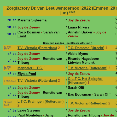
Zorgfactory Dr. van Leeuwentoernooi 2022 (Emmen, 29 m
jun)
****
6
Marente Sijbesma
/
Joy de Zeeuw
2R DE
6
Joy de Zeeuw
/
Laura Rijkers
6
1R DE
Coco Bosman
-
Sarah van
Annelin Bakker
- Joy de
/
6
1R DD
Emst
Zeeuw
Gemengd zondag Hoofdklasse Afdeling 1
29 mei
T.V. Victoria (Rotterdam)
2
/
T.C. Domstad (Utrecht)
1
2022
e
Joy de Zeeuw
/
Abbie Myers
7
1
DE
Joy de Zeeuw -
Ronetto van
Ricardo Hagedoorn
-
7
e
/
2
GD
Tilburg
Lidwien Mentink
[
22 mei
Meppeler L.T.C.
1
/
T.V. Victoria (Rotterdam)
2
2022
e
Elysia Pool
/
Joy de Zeeuw
6
1
DE
G.L.T.C. Het Spieghel
T.V. Victoria (Rotterdam)
2
/
1 mei 2022
(Hilversum)
1
e
Joy de Zeeuw
/
Sarah Olff
6
1
DE
Joy de Zeeuw -
Ronetto van
e
/
Bas Bouwman
-
Sarah Olff
6
1
GD
Tilburg
L.T.C. Kralingen (Rotterdam)
24 april
/
T.V. Victoria (Rotterdam)
2
2022
2
e
Lexie Stevens
/
Joy de Zeeuw
6
1
DE
Paul Monteban
-
Jainy
Ronetto van Tilburg
- Joy de
e