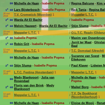
Michelle de Haan
- Isabelle Popma
/
Regina Balcune
-
Kim v
DD
e
Lars Bijsterbosch
- Isabelle Popma
/
Rick Tania
-
Regina Ba
1
GD
26 mei
T.V. Cromwijck (Woerden)
1
/
Meppeler L.T.C.
1
2019
e
Warda Ait El Bachir
/
Isabelle Popma
2
DE
e
Melvin Hauwert
-
Warda Ait El Bachir
/
Stijn Slump
- Isabelle
2
GD
19 mei
Meppeler L.T.C.
1
/
O.L.T.C. Ready (Oldenz
2019
e
Isabelle Popma
/
Maxim van Ossenbrug
2
DE
Jorrit ter Maat
-
Ghislai
e
Robin Grit
- Isabelle Popma
/
1
GD
Baal
12 mei
Meppeler L.T.C.
1
/
T.C. Domstad (Utrecht)
2019
Suzanne van Soest
-
M
Michelle de Haan
- Isabelle Popma
/
DD
Ettekoven
e
Stijn Slump
- Isabelle Popma
/
Paul Klaver
-
Lidwien 
2
GD
22 april
L.T.C. Festina (Amsterdam)
1
/
Meppeler L.T.C.
1
2019
Medy Blankvoort
-
Julia van
Michelle de Haan
- Isab
/
DD
Rosendael
Popma
Floris van den Brink
-
Medy
e
/
Maikel Borg
- Isabelle
2
GD
Blankvoort
T.V. De Boekhorst
14 april
Meppeler L.T.C.
1
/
2019
(Noordwijkerhout)
1
Michelle de Haan
- Isabelle Popma
/
Eloise de Mooij
-
Renat
DD