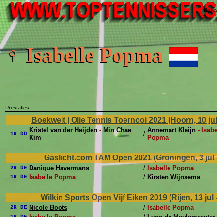
Bijge
♀ Isabelle Popma
Prestaties
Boekweit | Olie Tennis Toernooi 2021 (Hoorn, 10 jul 
Kristel van der Heijden
-
Min Chae
Annemart Kleijn
- Isabe
/
1R DD
Kim
Popma
Gaslicht.com TAM Open 2021 (Groningen, 3 jul -
Danique Havermans
/
Isabelle Popma
2R DE
Isabelle Popma
/
Kirsten Wijnsema
1R DE
Wilkin Sports Open Vijf Eiken 2019 (Rijen, 13 jul -
Nicole Boots
/
Isabelle Popma
2R DE
Isabelle Popma
/
Lynn de Meulemeester
1R DE