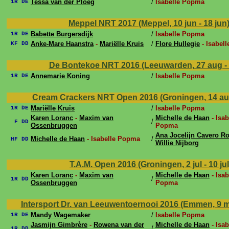
Tessa van der Ploeg
/
Isabelle Popma
1R DE
Meppel NRT 2017 (Meppel, 10 jun - 18 jun
Babette Burgersdijk
/
Isabelle Popma
1R DE
Anke-Mare Haanstra
-
Mariëlle Kruis
/
Flore Hullegie
- Isabel
KF DD
De Bontekoe NRT 2016 (Leeuwarden, 27 aug -
Annemarie Koning
/
Isabelle Popma
1R DE
Cream Crackers NRT Open 2016 (Groningen, 14 au
Mariëlle Kruis
/
Isabelle Popma
1R DE
Karen Loranc
-
Maxim van
Michelle de Haan
- Isab
/
F DD
Ossenbruggen
Popma
Ana Jocelijn Cavero R
Michelle de Haan
- Isabelle Popma
/
HF DD
Willie Nijborg
T.A.M. Open 2016 (Groningen, 2 jul - 10 ju
Karen Loranc
-
Maxim van
Michelle de Haan
- Isab
/
1R DD
Ossenbruggen
Popma
Intersport Dr. van Leeuwentoernooi 2016 (Emmen, 9 m
Mandy Wagemaker
/
Isabelle Popma
1R DE
Jasmijn Gimbrère
-
Rowena van der
Michelle de Haan
- Isab
/
1R DD