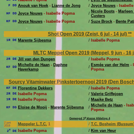
Anouk van Hoek
-
Lianne de Jong
/
Joyce Nouws
- Isabell
F DD
Nicole Boots
-
Marleen
Joyce Nouws
- Isabelle Popma
/
HF DD
Custers
Joyce Nouws
- Isabelle Popma
/
Suze Brock
-
Bente Pat
KF DD
Shot Open 2019 (Zeist, 6 jul - 14 jul)
**
Marente Sijbesma
/
Isabelle Popma
1R DE
MLTC Meppel Open 2019 (Meppel, 9 jun - 16 
Jill van den Dungen
/
Isabelle Popma
2R DE
Michelle de Haan
-
Daphne
Esmée van der Helm
- 
/
KF DD
Haverkamp
Popma
Sourcy Vitaminwater Pinkstertoernooi 2019 (Den Bosch, 
Florentine Dekkers
/
Isabelle Popma
KF DE
Isabelle Popma
/
Valerie Griffejoen
2R DE
Isabelle Popma
/
Maaike Betz
1R DE
Michelle de Haan
- Isab
Eloise de Mooij
-
Marente Sijbesma
/
KF DD
Popma
e
Gemengd 1
klasse Afdeling 4
2 juni
Meppeler L.T.C.
1
/
T.C. Bosheim (Bussum
2019
e
Isabelle Popma
/
Kim van Heur
2
DE