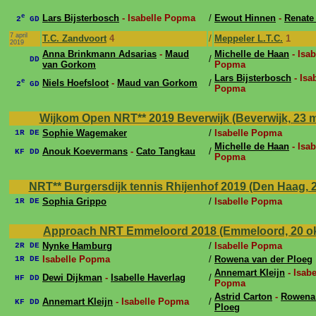
e
Lars Bijsterbosch
- Isabelle Popma
/
Ewout Hinnen
-
Renate
2
GD
7 april
T.C. Zandvoort
4
/
Meppeler L.T.C.
1
2019
Anna Brinkmann Adsarias
-
Maud
Michelle de Haan
- Isab
/
DD
van Gorkom
Popma
Lars Bijsterbosch
- Isa
e
Niels Hoefsloot
-
Maud van Gorkom
/
2
GD
Popma
Wijkom Open NRT** 2019 Beverwijk (Beverwijk, 23 mr
Sophie Wagemaker
/
Isabelle Popma
1R DE
Michelle de Haan
- Isab
Anouk Koevermans
-
Cato Tangkau
/
KF DD
Popma
NRT** Burgersdijk tennis Rhijenhof 2019 (Den Haag, 24
Sophia Grippo
/
Isabelle Popma
1R DE
Approach NRT Emmeloord 2018 (Emmeloord, 20 okt
Nynke Hamburg
/
Isabelle Popma
2R DE
Isabelle Popma
/
Rowena van der Ploeg
1R DE
Annemart Kleijn
- Isabe
Dewi Dijkman
-
Isabelle Haverlag
/
HF DD
Popma
Astrid Carton
-
Rowena 
Annemart Kleijn
- Isabelle Popma
/
KF DD
Ploeg