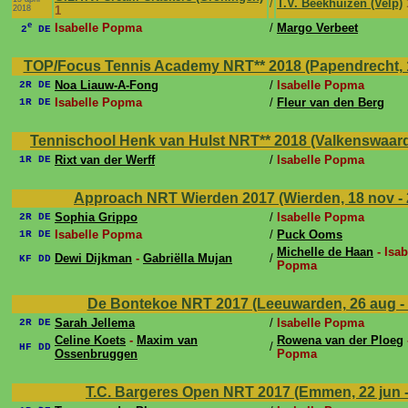
/
T.V. Beekhuizen (Velp)
2018
1
e
Isabelle Popma
/
Margo Verbeet
2
DE
TOP/Focus Tennis Academy NRT** 2018 (Papendrecht, 17
Noa Liauw-A-Fong
/
Isabelle Popma
2R DE
Isabelle Popma
/
Fleur van den Berg
1R DE
Tennischool Henk van Hulst NRT** 2018 (Valkenswaard, 
Rixt van der Werff
/
Isabelle Popma
1R DE
Approach NRT Wierden 2017 (Wierden, 18 nov -
Sophia Grippo
/
Isabelle Popma
2R DE
Isabelle Popma
/
Puck Ooms
1R DE
Michelle de Haan
- Isab
Dewi Dijkman
-
Gabriëlla Mujan
/
KF DD
Popma
De Bontekoe NRT 2017 (Leeuwarden, 26 aug -
Sarah Jellema
/
Isabelle Popma
2R DE
Celine Koets
-
Maxim van
Rowena van der Ploeg
/
HF DD
Ossenbruggen
Popma
T.C. Bargeres Open NRT 2017 (Emmen, 22 jun - 