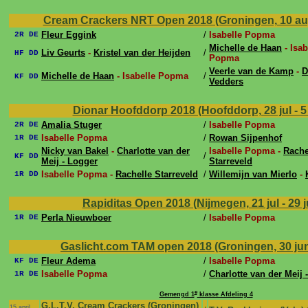
Cream Crackers NRT Open 2018 (Groningen, 10 au
Fleur Eggink
/
Isabelle Popma
2R DE
Michelle de Haan
- Isab
Liv Geurts
-
Kristel van der Heijden
/
HF DD
Popma
Veerle van de Kamp
-
D
Michelle de Haan
- Isabelle Popma
/
KF DD
Vedders
Dionar Hoofddorp 2018 (Hoofddorp, 28 jul - 
Amalia Stuger
/
Isabelle Popma
2R DE
Isabelle Popma
/
Rowan Sijpenhof
1R DE
Nicky van Bakel
-
Charlotte van der
Isabelle Popma -
Rache
/
KF DD
Meij - Logger
Starreveld
Isabelle Popma -
Rachelle Starreveld
/
Willemijn van Mierlo
-
1R DD
Rapiditas Open 2018 (Nijmegen, 21 jul - 29 j
Perla Nieuwboer
/
Isabelle Popma
1R DE
Gaslicht.com TAM open 2018 (Groningen, 30 jun 
Fleur Adema
/
Isabelle Popma
KF DE
Isabelle Popma
/
Charlotte van der Meij 
1R DE
e
Gemengd 1
klasse Afdeling 4
G.L.T.V. Cream Crackers (Groningen)
15 april