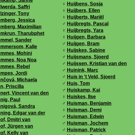
ltkamp, Sanne
♀
Huijbens, Sosja
lwerda, Saffri
♀
Huijbers, Ellen
lzinger, Tony
♀
Huijberts, Mariël
mberg, Jessica
♂
Huijbregts, Pascal
mberg, Maximilian
♀
Huijbregts, Yara
mkrun, Tharubphet
♀
Huijgen, Barbara
mmel, Sander
♂
Huijgen, Bram
mmersom, Kalle
♀
Huijskes, Sabine
mmes, Mohini
♂
Huijsmans, Sjoerd
mmes, Noa Noa
♂
Huijssen, Kristian van den
mmes, Rebel
♂
Huinink, Marc
mpes, Jordi
♂
Huis in 't Veld, Sjoerd
nčová, Michaela
♂
Huis, Tom
n, Priscilla
♂
Huiskamp, Kai
nert, Vincent van den
♀
Huiskes, Ilse
nig, Paul
♂
Huisman, Benjamin
nigová, Sandra
♀
Huisman, Demi
ning, Edgar van der
♂
Huisman, Edwin
of, Dmitri van
♂
Huisman, Jochem
of, Jürgen van
♂
Huisman, Patrick
of, Kelly van