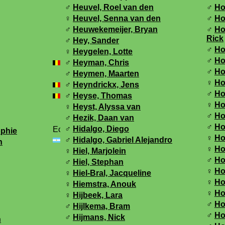
♂
Heuvel, Roel van den
♂
Ho
♀
Heuvel, Senna van den
♂
Ho
♂
Heuwekemeijer, Bryan
♂
Ho
Rick
♂
Hey, Sander
♂
Ho
♀
Heygelen, Lotte
♂
Ho
♂
Heyman, Chris
♂
Ho
♂
Heymen, Maarten
♀
Ho
♂
Heyndrickx, Jens
♂
Ho
♂
Heyse, Thomas
♀
Ho
♀
Heyst, Alyssa van
♂
Ho
♂
Hezik, Daan van
♂
Ho
♂
Hidalgo, Diego
phie
♀
Ho
♂
Hidalgo, Gabriel Alejandro
n
♀
Ho
♀
Hiel, Marjolein
♂
Ho
♂
Hiel, Stephan
♀
Ho
♀
Hiel-Bral, Jacqueline
♀
Ho
♀
Hiemstra, Anouk
♀
Ho
♀
Hijbeek, Lara
♂
Ho
♂
Hijlkema, Bram
♂
Ho
♂
Hijmans, Nick
n