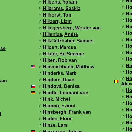
♂
Ho
♂
Hilberts, Yoram
♀
Ho
♀
Hilbrants, Saskia
♂
Ho
♂
Hilhorst, Ton
♂
Ho
♂
Hillaert, Liam
♂
Ho
♂
Hillegersberg, Wouter van
♂
Ho
♂
Hillenius, André
♂
Ho
♂
Hill-Götzhaber, Samuel
♀
Ho
♂
Hilpert, Marcus
ose
♂
Ho
♀
Hilster, Bo Simone
♀
Ho
♂
Hilten, Rob van
♂
Ho
♂
Himmelsbach, Matthew
♂
Ho
♂
Hinderks, Mark
♂
Ho
♂
Hinders, Daan
van
Alex
♀
Hindová, Denisa
♀
Ho
♂
Hindte, Leonard von
♀
Ho
♂
Hink, Michel
♂
Ho
♂
Hinnen, Ewout
♀
Ho
♂
Hinsbergh, Frank van
r
♂
Ho
♀
Hinten, Floor
♂
Hoo
♂
Hinze, Lars
♂
Ho
♂
Hinzmann, Tobias