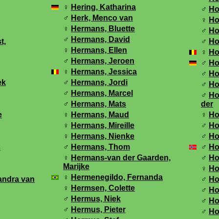
♀
Hering, Katharina
♂
Ho
♂
Herk, Menco van
♀
Ho
♀
Hermans, Bluette
♂
Ho
♂
Hermans, David
t,
♂
Ho
♀
Hermans, Ellen
♀
Ho
♂
Hermans, Jeroen
♂
Ho
♀
Hermans, Jessica
♂
Ho
ek
♂
Hermans, Jordi
♂
Ho
♂
Hermans, Marcel
♂
Ho
♂
Hermans, Mats
der
e
♀
Hermans, Maud
♀
Ho
♀
Hermans, Mireille
♂
Ho
♀
Hermans, Nienke
♂
Ho
s
♂
Hermans, Thom
♂
Ho
♀
Hermans-van der Gaarden,
♂
Ho
Marijke
♀
Ho
♀
Hermenegildo, Fernanda
andra van
♂
Ho
♀
Hermsen, Colette
♂
Ho
♂
Hermus, Niek
♂
Ho
♂
Hermus, Pieter
♂
Hof