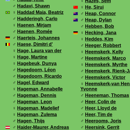
♀
Hazes, Sem
♂
Hadavi, Shawn
♀
He, Sirui
♀
Haddad Maia, Beatriz
♂
Heap, Connor
♂
Hadderingh, Carlo
♂
Heap, Dylan
♀
Haenen, Mirjam
♂
Hebben, Bob
♂
Haenen, Romée
♀
Hecking, Jana
♂
Haerteis, Johannes
♀
Heddes, Kim
♂
Haese, Dimitri d'
♂
Heeger, Robbert
♀
Hage, Laura van der
♀
Heemskerk, Kelly
♀
Hage, Martine
♂
Heemskerk, Marco
♀
Hagebeuk, Dunya
♀
Heemskerk, Myrthe
♂
Hagedoorn, Léon
♂
Heemskerk, Rienk-J
♂
Hagedoorn, Ricardo
♂
Heemskerk, Victor
♂
Hagel, Edward
♀
Heemskerk-van Hen
♀
Hageman, Annabelle
Yvonne
♂
Hageman, Dennis
♂
Heeneman, Thomas
♂
Hageman, Leon
♂
Heer, Colin de
♀
Hageman, Madelief
♂
Heer, Lloyd de
♀
Hageman, Zulema
♂
Heer, Tim de
♂
Hagen, Thijs
♂
Heerooms, Joris
♂
Haider-Maurer, Andreas
♂
Heersink, Gerrit