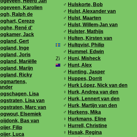
ogeveen, Heerd Jan
♂
Hulskorte, Bob
ogeveen, Karolien
♂
Hulst, Alexander van
ogh, Ralph de
♂
Hulst, Maarten
oghart, Cerezo
♂
Hulst, Willem-Jan van
oghe, René d'
♂
Hulster, Mathijs
ogkamer, Jack
♀
Hulten, Kirsten van
ogland, Gert
♂
Hultqvist, Philip
ogland, Inge
♂
Hummel, Edwin
ogland, Joris
♂
Huni, Misheck
ogland, Mariëlle
♂
Hunt, Alex
ogland, Marijn
♂
Hunting, Jasper
ogland, Ricky
♀
Huppes, Dorrit
ogmartens,
♂
Hurk López, Nick van den
ander
♀
Hurk, Andrea van den
ogschagen, Lisa
♂
Hurk, Lennert van den
ogstraten, Lisa van
♂
Hurk, Martijn van den
ogstraten, Marc van
♂
Hurkens, Mika
ogwout, Elsemiek
♀
Hurkmans, Eline
oijdonk, Bas van
♀
Hurrell, Christine
ijer, Filip
♀
Husak, Regina
oijer, Luca