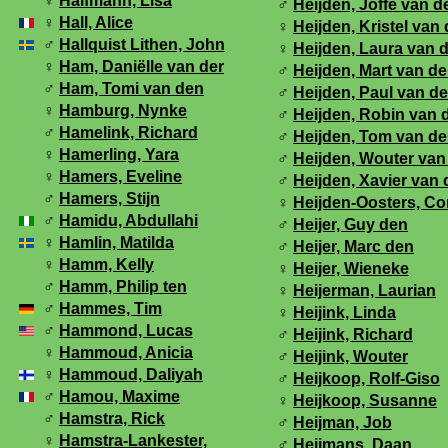
♀
Halfmann, Lisa
♂
Heijden, Joffe van d
♀
Hall, Alice
♀
Heijden, Kristel van 
♂
Hallquist Lithen, John
♀
Heijden, Laura van 
♀
Ham, Daniëlle van der
♂
Heijden, Mart van de
♂
Ham, Tomi van den
♂
Heijden, Paul van de
♀
Hamburg, Nynke
♂
Heijden, Robin van 
♂
Hamelink, Richard
♂
Heijden, Tom van de
♀
Hamerling, Yara
♂
Heijden, Wouter van
♀
Hamers, Eveline
♂
Heijden, Xavier van 
♂
Hamers, Stijn
♀
Heijden-Oosters, Co
♂
Hamidu, Abdullahi
♂
Heijer, Guy den
♀
Hamlin, Matilda
♂
Heijer, Marc den
♀
Hamm, Kelly
♀
Heijer, Wieneke
♂
Hamm, Philip ten
♀
Heijerman, Laurian
♂
Hammes, Tim
♀
Heijink, Linda
♂
Hammond, Lucas
♂
Heijink, Richard
♀
Hammoud, Anicia
♂
Heijink, Wouter
♀
Hammoud, Daliyah
♂
Heijkoop, Rolf-Giso
♂
Hamou, Maxime
♀
Heijkoop, Susanne
♂
Hamstra, Rick
♂
Heijman, Job
♀
Hamstra-Lankester,
♂
Heijmans, Daan