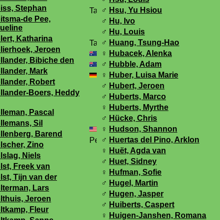
iss, Stephan
♂
Hsu, Yu Hsiou
itsma-de Pee,
♂
Hu, Ivo
ueline
♂
Hu, Louis
lert, Katharina
♂
Huang, Tsung-Hao
lierhoek, Jeroen
♀
Hubacek, Alenka
llander, Bibiche den
♂
Hubble, Adam
llander, Mark
♀
Huber, Luisa Marie
llander, Robert
♂
Hubert, Jeroen
llander-Boers, Heddy
♂
Huberts, Marco
♀
Huberts, Myrthe
lleman, Pascal
♂
Hücke, Chris
llemans, Sil
♀
Hudson, Shannon
llenberg, Barend
♂
Huertas del Pino, Arklon
lscher, Zino
♀
Huët, Agda van
lslag, Niels
♂
Huet, Sidney
lst, Freek van
♀
Hufman, Sofie
lst, Tijn van der
♂
Hugel, Martin
lterman, Lars
♂
Hugen, Jasper
lthuis, Jeroen
♂
Huiberts, Caspert
ltkamp, Fleur
♀
Huigen-Janshen, Romana