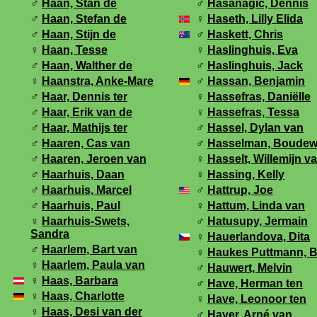
♂
Haan, Stan de
♂
Hasanagic, Dennis
♂
Haan, Stefan de
♀
Haseth, Lilly Elida
♂
Haan, Stijn de
♂
Haskett, Chris
♀
Haan, Tesse
♀
Haslinghuis, Eva
♂
Haan, Walther de
♂
Haslinghuis, Jack
♀
Haanstra, Anke-Mare
♂
Hassan, Benjamin
♂
Haar, Dennis ter
♀
Hassefras, Daniëlle
♂
Haar, Erik van de
♀
Hassefras, Tessa
♂
Haar, Mathijs ter
♂
Hassel, Dylan van
♂
Haaren, Cas van
♂
Hasselman, Boudew
♂
Haaren, Jeroen van
♀
Hasselt, Willemijn v
♂
Haarhuis, Daan
♀
Hassing, Kelly
♂
Haarhuis, Marcel
♂
Hattrup, Joe
♂
Haarhuis, Paul
♀
Hattum, Linda van
♀
Haarhuis-Swets,
♂
Hatusupy, Jermain
Sandra
♀
Hauerlandova, Dita
♂
Haarlem, Bart van
♀
Haukes Puttmann, B
♀
Haarlem, Paula van
♂
Hauwert, Melvin
♀
Haas, Barbara
♂
Have, Herman ten
♀
Haas, Charlotte
♀
Have, Leonoor ten
♀
Haas, Desi van der
♂
Haver, Arné van