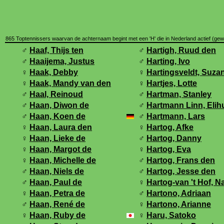
865 Toptennissers waarvan de achternaam begint met een 'H' die in Nederland actief (gewee
♂
Haaf, Thijs ten
♂
Hartigh, Ruud den
♂
Haaijema, Justus
♂
Harting, Ivo
♀
Haak, Debby
♀
Hartingsveldt, Suza
♀
Haak, Mandy van den
♀
Hartjes, Lotte
♂
Haal, Reinoud
♂
Hartman, Stanley
♂
Haan, Diwon de
♂
Hartmann Linn, Elih
♂
Haan, Koen de
♂
Hartmann, Lars
♀
Haan, Laura den
♀
Hartog, Afke
♀
Haan, Lieke de
♂
Hartog, Danny
♀
Haan, Margot de
♀
Hartog, Eva
♀
Haan, Michelle de
♂
Hartog, Frans den
♂
Haan, Niels de
♂
Hartog, Jesse den
♂
Haan, Paul de
♀
Hartog-van 't Hof, N
♀
Haan, Petra de
♂
Hartono, Adriaan
♂
Haan, René de
♀
Hartono, Arianne
♀
Haan, Ruby de
♀
Haru, Satoko