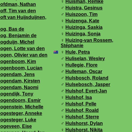
♀
Huisman, Remke
ofdman, Nathan
♂
Huistra, Gesinus
off, Tim van den
♂
Huiszoon, Tim
oft van Huijsduijnen,
♀
Huizenga, Kate
♀
Huizinga, Saskia
og, Bas de
♀
Huizinga, Sonja
og, Benjamin de
♀
Huizing-van Rossem,
ogduijn, Michel
Stéphanie
ogen, Lotte van den
♀
Hule, Petra
ogen, Olivier van den
♂
Huliselan, Wesley
ogenboom, Kim
♀
Hullegie, Flore
ogenboom, Lucian
♂
Hulleman, Oscar
ogendam, Jens
♂
Hulsbosch, Roland
ogendam, Kirsten
♂
Hulsebosch, Jasper
ogendam, Naomi
♂
Hulshof, Evert-Jan
ogendijk, Tony
♀
Hulshof, Isa
ogendoorn, Esmir
♂
Hulshof, Pelle
ogenstein, Michelle
♂
Hulshof, Roald
ogesteger, Anneke
♀
Hulshof, Sterre
ogesteger, Luke
♂
Hulshorst, Dylan
ogeveen, Eise
♀
Hulshorst, Nikita