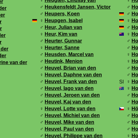
♀
Heugten, Lindsay van
♀
Ho
er
♂
Heukensfeldt Jansen, Victor
♂
Ho
der
♂
Heupers, Koen
♂
Ho
der
♀
Heupgen, Isabel
♀
Ho
r
♂
Heur, Julian van
♂
Ho
r
♀
Heur, Kim van
♀
Ho
der
♂
Heurter, Gunnar
♂
Ho
r
♀
Heurter, Sanne
♂
Ho
 der
♂
Heusden, Marcel van
♀
Ho
der
♂
Heutink, Menion
♀
Ho
rine van der
♂
Heuvel, Brian van den
♂
Ho
♀
Heuvel, Daphne van den
♂
Ho
♂
Heuvel, Frank van den
♀
Ho
♂
Heuvel, Iago van den
♀
Ho
♂
Heuvel, Jeroen van den
♂
Ho
♂
Heuvel, Kaj van den
♂
Ho
♀
Heuvel, Lotte van den
♀
Hö
♂
Heuvel, Michiel van den
♂
Ho
♂
Heuvel, Mike van den
♂
Ho
♂
Heuvel, Paul van den
♂
Ho
♂
Heuvel, Philippe van den
♀
Ho