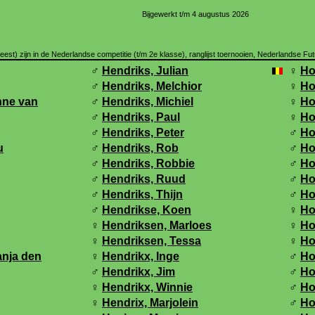
Bijgewerkt t/m 4 augustus 2026
st) zijn in de Nederlandse competitie (t/m 2e klasse), ranglijst toernooien, Nederlandse Fu
♂
Hendriks, Julian
♀
Ho
♂
Hendriks, Melchior
♀
Ho
nne van
♂
Hendriks, Michiel
♀
Ho
♂
Hendriks, Paul
♀
Ho
♂
Hendriks, Peter
♂
Ho
u
♂
Hendriks, Rob
♂
Ho
♂
Hendriks, Robbie
♂
Ho
♂
Hendriks, Ruud
♂
Ho
♂
Hendriks, Thijn
♂
Ho
♂
Hendrikse, Koen
♀
Ho
♀
Hendriksen, Marloes
♀
Ho
♀
Hendriksen, Tessa
♀
Ho
anja den
♀
Hendrikx, Inge
♂
Ho
♂
Hendrikx, Jim
♂
Ho
♀
Hendrikx, Winnie
♂
Ho
♀
Hendrix, Marjolein
♂
Ho