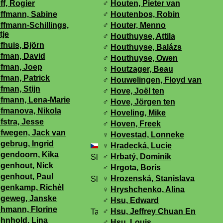
ff, Rogier
♂
Houten, Pieter van
ffmann, Sabine
♂
Houtenbos, Robin
ffmann-Schillings,
♂
Houter, Menno
tje
♂
Houthuyse, Attila
fhuis, Björn
♂
Houthuyse, Balázs
fman, David
♂
Houthuyse, Owen
fman, Joep
♀
Houtzager, Beau
fman, Patrick
♂
Houwelingen, Floyd van
fman, Stijn
♂
Hove, Joël ten
fmann, Lena-Marie
♂
Hove, Jörgen ten
fmanova, Nikola
♂
Hoveling, Mike
fstra, Jesse
♂
Hoven, Freek
fwegen, Jack van
♀
Hovestad, Lonneke
gebrug, Ingrid
♀
Hradecká, Lucie
gendoorn, Kika
♂
Hrbatý, Dominik
genhout, Nick
♂
Hrgota, Boris
genhout, Paul
♀
Hrozenská, Stanislava
genkamp, Richèl
♀
Hryshchenko, Alina
geweg, Janske
♂
Hsu, Edward
hmann, Florine
♂
Hsu, Jeffrey Chuan En
hnhold, Lina
♂
Hsu, Louis