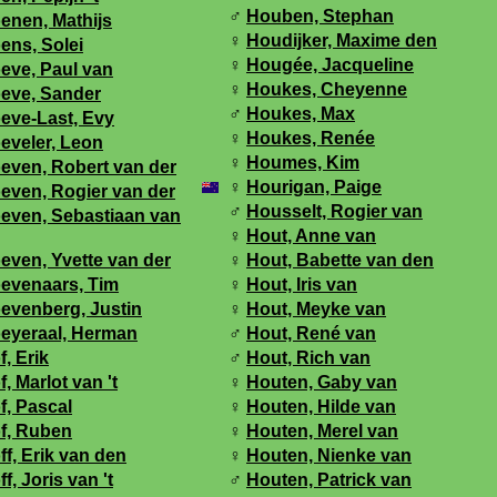
♂
Houben, Stephan
enen, Mathijs
♀
Houdijker, Maxime den
ens, Solei
♀
Hougée, Jacqueline
eve, Paul van
♀
Houkes, Cheyenne
eve, Sander
♂
Houkes, Max
eve-Last, Evy
♀
Houkes, Renée
eveler, Leon
♀
Houmes, Kim
even, Robert van der
♀
Hourigan, Paige
even, Rogier van der
♂
Housselt, Rogier van
even, Sebastiaan van
♀
Hout, Anne van
even, Yvette van der
♀
Hout, Babette van den
evenaars, Tim
♀
Hout, Iris van
evenberg, Justin
♀
Hout, Meyke van
eyeraal, Herman
♂
Hout, René van
f, Erik
♂
Hout, Rich van
f, Marlot van 't
♀
Houten, Gaby van
f, Pascal
♀
Houten, Hilde van
f, Ruben
♀
Houten, Merel van
ff, Erik van den
♀
Houten, Nienke van
f, Joris van 't
♂
Houten, Patrick van