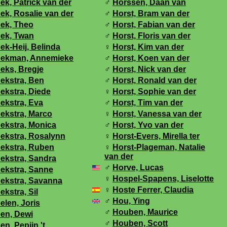
ek, Patrick van der
♂
Horssen, Daan van
ek, Rosalie van der
♂
Horst, Bram van der
ek, Theo
♂
Horst, Fabian van der
ek, Twan
♂
Horst, Floris van der
ek-Heij, Belinda
♀
Horst, Kim van der
ekman, Annemieke
♂
Horst, Koen van der
eks, Bregje
♂
Horst, Nick van der
ekstra, Ben
♂
Horst, Ronald van der
ekstra, Diede
♀
Horst, Sophie van der
ekstra, Eva
♂
Horst, Tim van der
ekstra, Marco
♀
Horst, Vanessa van der
ekstra, Monica
♂
Horst, Yvo van der
ekstra, Rosalynn
♀
Horst-Evers, Mirella ter
ekstra, Ruben
♀
Horst-Plageman, Natalie
van der
ekstra, Sandra
♂
Horve, Lucas
ekstra, Sanne
♀
Hospel-Spapens, Liselotte
ekstra, Savanna
♀
Hoste Ferrer, Claudia
ekstra, Sil
♂
Hou, Ying
elen, Joris
♂
Houben, Maurice
en, Dewi
♂
Houben, Scott
en, Pepijn 't