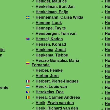
♂
Heniger, Maurice
♂
Ho
♂
Henkelman, Bart-Jan
♀
Ho
♀
Henkelman, Eefje
♂
Ho
♀
Hennemann, Caijsa Wilda
♂
Ho
♂
Hennen, Luuk
♀
Ho
♀
Hennepe, Fay te
♀
Ho
♂
Hensbergen, Tom van
♀
Ho
♂
Hensel, Kaden
♂
Ho
♂
Hensen, Konrad
♀
Ho
ijn
♂
Hepkema, Joost
♀
Ho
an
♂
Hepkema, Tjebbe
♂
Ho
♀
Herazo Gonzalez, María
♀
Ho
Fernanda
♀
Ho
♀
Herber, Femke
♂
Ho
♂
Herber, Jorn
♀
Ho
♂
Herbert, Pierre-Hugues
♀
Ho
♂
Herck, Louis van
ente
♀
Ho
♀
Herdzelas, Dea
♂
Ho
♀
Herea, Carmen Andreea
♂
Ho
♂
Herik, Erwin van den
♀
Ho
♂
Herik, Richard van den
♂
Ho