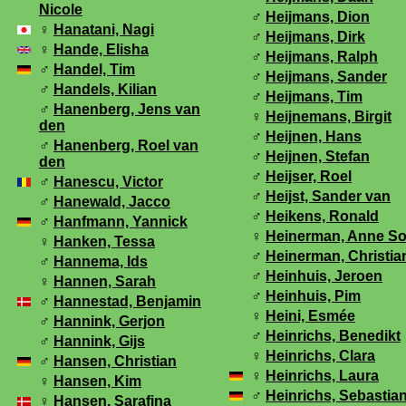
Nicole
♂
Heijmans, Dion
♀
Hanatani, Nagi
♂
Heijmans, Dirk
♀
Hande, Elisha
♂
Heijmans, Ralph
♂
Handel, Tim
♂
Heijmans, Sander
♂
Handels, Kilian
♂
Heijmans, Tim
♂
Hanenberg, Jens van
♀
Heijnemans, Birgit
den
♂
Heijnen, Hans
♂
Hanenberg, Roel van
♂
Heijnen, Stefan
den
♂
Heijser, Roel
♂
Hanescu, Victor
♂
Heijst, Sander van
♂
Hanewald, Jacco
♂
Heikens, Ronald
♂
Hanfmann, Yannick
♀
Heinerman, Anne So
♀
Hanken, Tessa
♂
Heinerman, Christia
♂
Hannema, Ids
♂
Heinhuis, Jeroen
♀
Hannen, Sarah
♂
Heinhuis, Pim
♂
Hannestad, Benjamin
♀
Heini, Esmée
♂
Hannink, Gerjon
♂
Heinrichs, Benedikt
♂
Hannink, Gijs
♀
Heinrichs, Clara
♂
Hansen, Christian
♀
Heinrichs, Laura
♀
Hansen, Kim
♂
Heinrichs, Sebastia
♀
Hansen, Sarafina