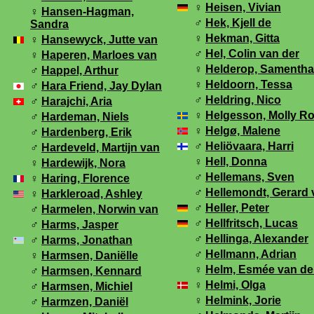
♀
Heisen, Vivian
♀
Hansen-Hagman,
♂
Hek, Kjell de
Sandra
♀
Hekman, Gitta
♀
Hansewyck, Jutte van
♂
Hel, Colin van der
♀
Haperen, Marloes van
♀
Helderop, Samentha
♂
Happel, Arthur
♀
Heldoorn, Tessa
♂
Hara Friend, Jay Dylan
♂
Heldring, Nico
♂
Harajchi, Aria
♀
Helgesson, Molly R
♂
Hardeman, Niels
♀
Helgø, Malene
♂
Hardenberg, Erik
♂
Heliövaara, Harri
♂
Hardeveld, Martijn van
♀
Hell, Donna
♀
Hardewijk, Nora
♂
Hellemans, Sven
♀
Haring, Florence
♂
Hellemondt, Gerard 
♀
Harkleroad, Ashley
♂
Heller, Peter
♂
Harmelen, Norwin van
♂
Hellfritsch, Lucas
♂
Harms, Jasper
♂
Hellinga, Alexander
♂
Harms, Jonathan
♂
Hellmann, Adrian
♀
Harmsen, Daniëlle
♀
Helm, Esmée van de
♂
Harmsen, Kennard
♀
Helmi, Olga
♂
Harmsen, Michiel
♀
Helmink, Jorie
♂
Harmzen, Daniël