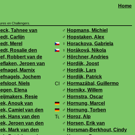
Home
tures en Challengers.
eck, Tahnee van
♂
Hopmans, Michiel
edt, Carlijn
♂
Hopstaken, Alex
edt, Merel
♀
Horackova, Gabriela
edt, Rosalie den
♀
Horáková, Nikola
ef, Robbert van de
♂
Hörchner, Andries
eflaken, Jeroen van
♂
Hordijk, Joost
efnagel, Marnix
♂
Hordijk, Lars
efnagels, Jochem
♂
Hordijk, Patrick
efsloot, Niels
♂
Hormazábal, Guillermo
egen, Elena
♂
Hornikx, Willem
eijmakers, Resie
♂
Hornstra, Oscar
ek, Anouk van
♂
Hornung, Marcel
ek, Camiel van den
♂
Hornung, Torben
ek, Hans van den
♂
Horoz, Alp
ek, Jeroen van den
♂
Horsen, Erik van
ek, Mark van den
♀
Horsman-Berkhout, Cindy