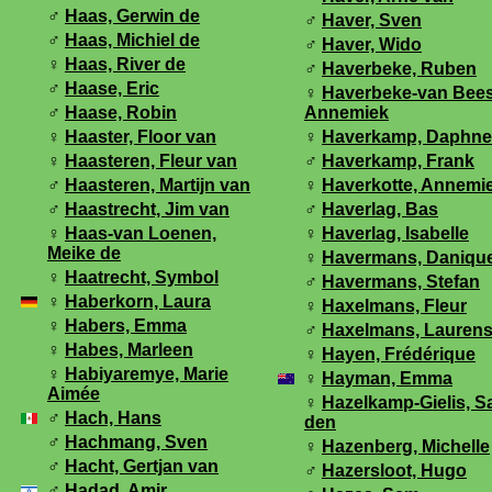
♂
Haas, Gerwin de
♂
Haver, Sven
♂
Haas, Michiel de
♂
Haver, Wido
♀
Haas, River de
♂
Haverbeke, Ruben
♂
Haase, Eric
♀
Haverbeke-van Bees
♂
Haase, Robin
Annemiek
♀
Haaster, Floor van
♀
Haverkamp, Daphne
♀
Haasteren, Fleur van
♂
Haverkamp, Frank
♂
Haasteren, Martijn van
♀
Haverkotte, Annemi
♂
Haastrecht, Jim van
♂
Haverlag, Bas
♀
Haas-van Loenen,
♀
Haverlag, Isabelle
Meike de
♀
Havermans, Daniqu
♀
Haatrecht, Symbol
♂
Havermans, Stefan
♀
Haberkorn, Laura
♀
Haxelmans, Fleur
♀
Habers, Emma
♂
Haxelmans, Lauren
♀
Habes, Marleen
♀
Hayen, Frédérique
♀
Habiyaremye, Marie
♀
Hayman, Emma
Aimée
♀
Hazelkamp-Gielis, S
♂
Hach, Hans
den
♂
Hachmang, Sven
♀
Hazenberg, Michelle
♂
Hacht, Gertjan van
♂
Hazersloot, Hugo
♂
Hadad, Amir