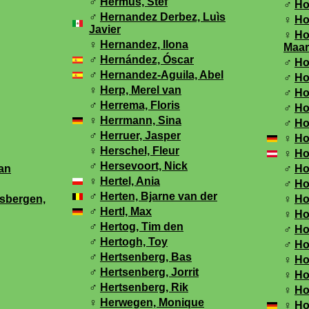
♂
Hermus, Stef
♂
Ho
♂
Hernandez Derbez, Luìs
♀
Ho
Javier
♀
Ho
♀
Hernandez, Ilona
Maar
♂
Hernández, Óscar
♂
Ho
♂
Hernandez-Aguila, Abel
♂
Ho
♀
Herp, Merel van
♂
Ho
♂
Herrema, Floris
♂
Ho
♀
Herrmann, Sina
♂
Ho
♂
Herruer, Jasper
♀
Ho
♀
Herschel, Fleur
♀
Ho
♂
Hersevoort, Nick
an
♂
Ho
♀
Hertel, Ania
♂
Ho
♂
Herten, Bjarne van der
sbergen,
♀
Ho
♂
Hertl, Max
♀
Ho
♂
Hertog, Tim den
♂
Ho
♂
Hertogh, Toy
♂
Ho
♂
Hertsenberg, Bas
♀
Ho
♂
Hertsenberg, Jorrit
♀
Ho
♂
Hertsenberg, Rik
♀
Ho
♀
Herwegen, Monique
♀
Ho