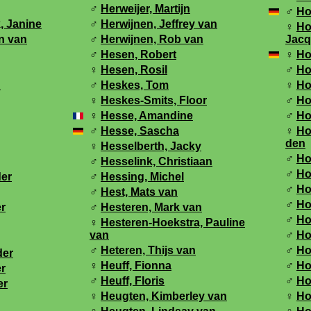
♂
Herweijer, Martijn
♂
Ho
, Janine
♂
Herwijnen, Jeffrey van
♀
Ho
n van
♂
Herwijnen, Rob van
Jacq
♂
Hesen, Robert
♀
Ho
♀
Hesen, Rosil
♂
Ho
n
♂
Heskes, Tom
♀
Ho
♀
Heskes-Smits, Floor
♂
Ho
♀
Hesse, Amandine
♂
Ho
♂
Hesse, Sascha
♀
Ho
den
♀
Hesselberth, Jacky
♂
Ho
♂
Hesselink, Christiaan
♂
Ho
der
♂
Hessing, Michel
♂
Ho
♂
Hest, Mats van
♂
Ho
er
♂
Hesteren, Mark van
♂
Ho
♀
Hesteren-Hoekstra, Pauline
van
♂
Ho
♂
Heteren, Thijs van
♂
Ho
der
♀
Heuff, Fionna
♂
Ho
er
♂
Heuff, Floris
♂
Ho
er
♀
Heugten, Kimberley van
♀
Ho