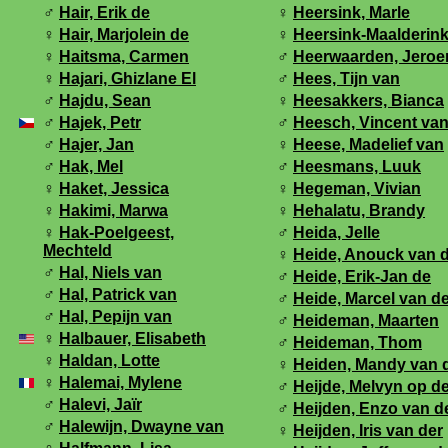
♂
Hair, Erik de
♀
Heersink, Marle
♀
Hair, Marjolein de
♀
Heersink-Maalderink
♀
Haitsma, Carmen
♂
Heerwaarden, Jeroe
♀
Hajari, Ghizlane El
♂
Hees, Tijn van
♂
Hajdu, Sean
♀
Heesakkers, Bianca
♂
Hajek, Petr
♂
Heesch, Vincent va
♂
Hajer, Jan
♀
Heese, Madelief van
♂
Hak, Mel
♂
Heesmans, Luuk
♀
Haket, Jessica
♀
Hegeman, Vivian
♀
Hakimi, Marwa
♀
Hehalatu, Brandy
♀
Hak-Poelgeest,
♂
Heida, Jelle
Mechteld
♀
Heide, Anouck van 
♂
Hal, Niels van
♂
Heide, Erik-Jan de
♂
Hal, Patrick van
♂
Heide, Marcel van d
♂
Hal, Pepijn van
♂
Heideman, Maarten
♀
Halbauer, Elisabeth
♂
Heideman, Thom
♀
Haldan, Lotte
♀
Heiden, Mandy van 
♀
Halemai, Mylene
♂
Heijde, Melvyn op d
♂
Halevi, Jaïr
♂
Heijden, Enzo van d
♂
Halewijn, Dwayne van
♀
Heijden, Iris van der