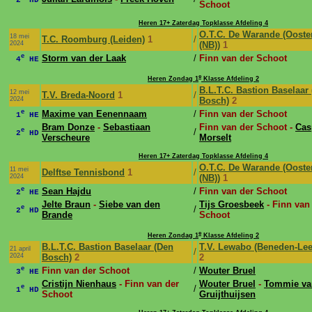
Schoot
Heren 17+ Zaterdag Topklasse Afdeling 4
O.T.C. De Warande (Ooste
18 mei
T.C. Roomburg (Leiden)
1
/
2024
(NB))
1
e
Storm van der Laak
/
Finn van der Schoot
4
HE
e
Heren Zondag 1
Klasse Afdeling 2
B.L.T.C. Bastion Baselaar
12 mei
T.V. Breda-Noord
1
/
2024
Bosch)
2
e
Maxime van Eenennaam
/
Finn van der Schoot
1
HE
Bram Donze
-
Sebastiaan
Finn van der Schoot -
Cas
e
/
2
HD
Verscheure
Morselt
Heren 17+ Zaterdag Topklasse Afdeling 4
O.T.C. De Warande (Ooste
11 mei
Delftse Tennisbond
1
/
2024
(NB))
1
e
Sean Hajdu
/
Finn van der Schoot
2
HE
Jelte Braun
-
Siebe van den
Tijs Groesbeek
- Finn van
e
/
2
HD
Brande
Schoot
e
Heren Zondag 1
Klasse Afdeling 2
B.L.T.C. Bastion Baselaar (Den
T.V. Lewabo (Beneden-Le
21 april
/
2024
Bosch)
2
2
e
Finn van der Schoot
/
Wouter Bruel
3
HE
Cristijn Nienhaus
- Finn van der
Wouter Bruel
-
Tommie va
e
/
1
HD
Schoot
Gruijthuijsen