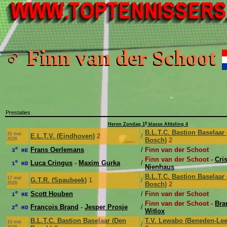
♂ Finn van der Schoot
Prestaties
e
Heren Zondag 1
klasse Afdeling 4
B.L.T.C. Bastion Baselaar
31 mei
E.L.T.V. (Eindhoven)
2
/
2026
Bosch)
2
e
Frans Oerlemans
/
Finn van der Schoot
3
HE
Finn van der Schoot -
Cris
e
Luca Cringus
-
Maxim Gurka
/
1
HD
Nienhaus
B.L.T.C. Bastion Baselaar
17 mei
G.T.R. (Spaubeek)
1
/
2026
Bosch)
2
e
Scott Houben
/
Finn van der Schoot
1
HE
Finn van der Schoot -
Br
e
François Brand
-
Jesper Prosje
/
2
HD
Witlox
B.L.T.C. Bastion Baselaar (Den
T.V. Lewabo (Beneden-Le
10 mei
/