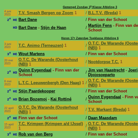
e
Gemengd Zondag 1
Klasse Afdeling 3
4 juni
T.V. Smash Bergen op Zoom
1
/
B.L.T.V. (Breda)
1
2023
e
Bart Dane
/
Finn van der Schoot
2
HE
Martijn Fens
- Finn van de
Bart Dane
-
Stijn de Haan
/
HD
Schoot
Heren 17+ Zaterdag Topklasse Afdeling 6
O.T.C. De Warande (Ooste
3 juni
T.C. Animo (Terneuzen)
1
/
2023
(NB))
1
e
Wout Martens
/
Finn van der Schoot
3
HE
O.T.C. De Warande (Oosterhout
20 mei
/
Nootdorpse T.C.
1
2023
(NB))
1
Quinn Eygendaal
- Finn van der
Jim van Haastrecht
-
Joeri
e
/
2
HD
Schoot
Djojosoeparto
O.T.C. De Warande (Ooste
6 mei
L.T.C. Leeuwenbergh (Den Haag)
1
/
2023
(NB))
1
e
Stijn Paardekooper
/
Finn van der Schoot
2
HE
Quinn Eygendaal
- Finn v
e
Brian Bozemoj
-
Kai Rottiné
/
2
HD
Schoot
O.T.C. De Warande (Oosterhout
22 april
/
T.V. Markant (Breda)
1
2023
(NB))
1
e
Finn van der Schoot
/
Daan Maasdam
2
HE
T.C. Krimpen (Krimpen a/d IJssel)
O.T.C. De Warande (Ooste
15 april
/
2023
1
(NB))
1
e
Rob van den Berg
/
Finn van der Schoot
3
HE