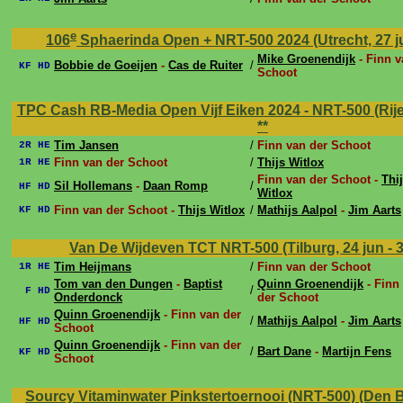
e
106
Sphaerinda Open + NRT-500 2024 (Utrecht, 27 ju
Mike Groenendijk
- Finn v
Bobbie de Goeijen
-
Cas de Ruiter
/
KF HD
Schoot
TPC Cash RB-Media Open Vijf Eiken 2024 - NRT-500 (Rijen, 
**
Tim Jansen
/
Finn van der Schoot
2R HE
Finn van der Schoot
/
Thijs Witlox
1R HE
Finn van der Schoot -
Thi
Sil Hollemans
-
Daan Romp
/
HF HD
Witlox
Finn van der Schoot -
Thijs Witlox
/
Mathijs Aalpol
-
Jim Aarts
KF HD
Van De Wijdeven TCT NRT-500 (Tilburg, 24 jun - 
Tim Heijmans
/
Finn van der Schoot
1R HE
Tom van den Dungen
-
Baptist
Quinn Groenendijk
- Finn
/
F HD
Onderdonck
der Schoot
Quinn Groenendijk
- Finn van der
/
Mathijs Aalpol
-
Jim Aarts
HF HD
Schoot
Quinn Groenendijk
- Finn van der
/
Bart Dane
-
Martijn Fens
KF HD
Schoot
Sourcy Vitaminwater Pinkstertoernooi (NRT-500) (Den Bo