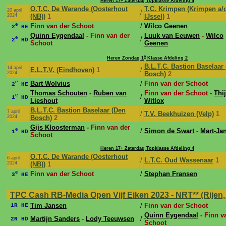
Heren 17+ Zaterdag Topklasse Afdeling 4
O.T.C. De Warande (Oosterhout
T.C. Krimpen (Krimpen a/
20 april
/
2024
(NB))
1
IJssel)
1
e
Finn van der Schoot
/
Wilco Geenen
2
HE
Quinn Eygendaal
- Finn van der
Luuk van Eeuwen
-
Wilco
e
/
2
HD
Schoot
Geenen
e
Heren Zondag 1
Klasse Afdeling 2
B.L.T.C. Bastion Baselaar
14 april
E.L.T.V. (Eindhoven)
1
/
2024
Bosch)
2
e
Bart Wolvius
/
Finn van der Schoot
2
HE
Thomas Schouten
-
Ruben van
Finn van der Schoot -
Thi
e
/
1
HD
Lieshout
Witlox
B.L.T.C. Bastion Baselaar (Den
7 april
/
T.V. Beekhuizen (Velp)
1
2024
Bosch)
2
Gijs Kloosterman
- Finn van der
e
/
Simon de Swart
-
Mart-Ja
1
HD
Schoot
Heren 17+ Zaterdag Topklasse Afdeling 4
O.T.C. De Warande (Oosterhout
6 april
/
L.T.C. Oud Wassenaar
1
2024
(NB))
1
e
Finn van der Schoot
/
Stephan Fransen
3
HE
TPC Cash RB-Media Open Vijf Eiken 2023 - NRT** (Rijen, 15
Tim Jansen
/
Finn van der Schoot
1R HE
Quinn Eygendaal
- Finn v
Martijn Sanders
-
Lody Teeuwsen
/
2R HD
Schoot