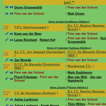
jun)
**
Quinn Groenendijk
/
Finn van der Schoot
2R HE
Finn van der Schoot
/
Niek Gijsen
1R HE
Heren Zondag Hoofdklasse Afdeling 2
B.L.T.C. Bastion Baselaar
2 juni
T.P.V. Heerhugowaard
2
/
2024
Bosch)
1
e
Koen van der Meer
/
Finn van der Schoot
4
HE
Finn van der Schoot -
Qui
e
Lasse Reinhard
-
Robert Kef
/
1
HD
Groenendijk
Heren 17+ Zaterdag Topklasse Afdeling 4
A.L.T.C. Joy Jaagpad (Amsterdam)
O.T.C. De Warande (Ooste
1 juni
/
2024
2
(NB))
1
e
Jan Noorda
/
Finn van der Schoot
2
HE
O.T.C. De Warande (Oosterhout
25 mei
/
Nootdorpse T.C.
1
2024
(NB))
1
e
Finn van der Schoot
/
Mark Oudshoorn
4
HE
Floyd Frèrejean
- Finn van der
Max van Wijk
-
Jim van
e
/
2
HD
Schoot
Haastrecht
e
Heren Zondag 1
Klasse Afdeling 2
B.L.T.C. Bastion Baselaar
20 mei
T.V. De Hoogkamp (Arnhem)
1
/
2024
Bosch)
2
e
Julian Lardinois
/
Finn van der Schoot
1
HE
Thijs Witlox
- Finn van de
e
Julian Lardinois
-
Freek Hoven
/
2
HD