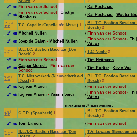
2026
Bosch)
2
2
e
Finn van der Schoot
/
Kai Poelchau
2
HE
Finn van der Schoot -
Cristijn
e
/
Kai Poelchau
-
Wouter Bru
1
HD
Nienhaus
B.L.T.C. Bastion Baselaar
19 april
T.C. Capelle (Capelle a/d IJssel)
1
/
2026
Bosch)
2
e
Mitchell Nuijen
/
Finn van der Schoot
1
HE
Finn van der Schoot -
Thi
e
Joep de Galan
-
Mitchell Nuijen
/
1
HD
Witlox
B.L.T.C. Bastion Baselaar (Den
12 april
/
T.C. Venlo
2
2026
Bosch)
2
e
Finn van der Schoot
/
Tim Heijmans
1
HE
Casper Morselt
- Finn van der
e
/
Tim Portier
-
Kevin Vos
2
HD
Schoot
T.C. Nieuwerkerk (Nieuwerkerk a/d
B.L.T.C. Bastion Baselaar
6 april
/
2026
IJssel)
3
Bosch)
2
e
Kaj van Vianen
/
Finn van der Schoot
2
HE
Finn van der Schoot -
Thi
e
Kaj van Vianen
-
Yassin Saïdi
/
1
HD
Witlox
e
Heren Zondag 1
klasse Afdeling 3
B.L.T.C. Bastion Baselaar
1 juni
G.T.R. (Spaubeek)
1
/
2025
Bosch)
2
e
Tom Lamers
/
Finn van der Schoot
2
HE
B.L.T.C. Bastion Baselaar (Den
T.V. Lewabo (Beneden-Le
25 mei
/
2025
Bosch)
2
2