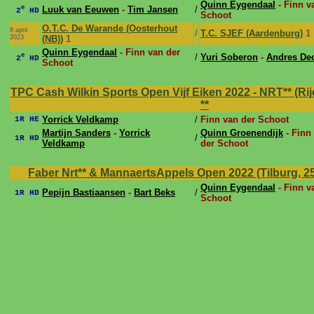
Quinn Eygendaal
- Finn v
e
Luuk van Eeuwen
-
Tim Jansen
/
2
HD
Schoot
O.T.C. De Warande (Oosterhout
8 april
/
T.C. SJEF (Aardenburg)
1
2023
(NB))
1
Quinn Eygendaal
- Finn van der
e
/
Yuri Soberon
-
Andres De
2
HD
Schoot
TPC Cash Wilkin Sports Open Vijf Eiken 2022 - NRT** (Rijen,
**
Yorrick Veldkamp
/
Finn van der Schoot
1R HE
Martijn Sanders
-
Yorrick
Quinn Groenendijk
- Finn
/
1R HD
Veldkamp
der Schoot
Faber Nrt** & MannaertsAppels Open 2022 (Tilburg, 25 
Quinn Eygendaal
- Finn v
Pepijn Bastiaansen
-
Bart Beks
/
1R HD
Schoot