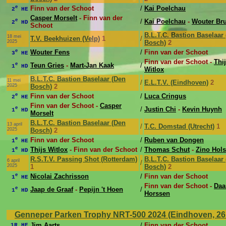
e
Finn van der Schoot
/
Kai Poelchau
2
HE
Casper Morselt
- Finn van der
e
/
Kai Poelchau
-
Wouter Bru
2
HD
Schoot
B.L.T.C. Bastion Baselaar
18 mei
T.V. Beekhuizen (Velp)
1
/
2025
Bosch)
2
e
Wouter Fens
/
Finn van der Schoot
3
HE
Finn van der Schoot -
Thi
e
Teun Gries
-
Mart-Jan Kaak
/
1
HD
Witlox
B.L.T.C. Bastion Baselaar (Den
11 mei
/
E.L.T.V. (Eindhoven)
2
2025
Bosch)
2
e
Finn van der Schoot
/
Luca Cringus
2
HE
Finn van der Schoot -
Casper
e
/
Justin Chi
-
Kevin Huynh
1
HD
Morselt
B.L.T.C. Bastion Baselaar (Den
13 april
/
T.C. Domstad (Utrecht)
1
2025
Bosch)
2
e
Finn van der Schoot
/
Ruben van Dongen
1
HE
e
Thijs Witlox
- Finn van der Schoot
/
Thomas Schut
-
Zino Hol
1
HD
R.S.T.V. Passing Shot (Rotterdam)
B.L.T.C. Bastion Baselaar
6 april
/
2025
1
Bosch)
2
e
Nicolai Zachrisson
/
Finn van der Schoot
1
HE
Finn van der Schoot -
Daa
e
Jaap de Graaf
-
Pepijn 't Hoen
/
1
HD
Horssen
Genneper Parken Trophy NRT-500 2024 (Eindhoven, 26 
Jim Aarts
/
Finn van der Schoot
1R HE