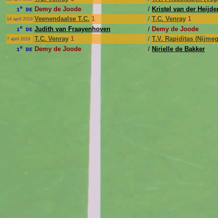
e
Demy de Joode
/
Kristel van der Heijde
1
DE
Veenendaalse T.C.
1
/
T.C. Venray
1
14 april 2019
e
Judith van Fraayenhoven
/
Demy de Joode
1
DE
T.C. Venray
1
/
T.V. Rapiditas (Nijme
7 april 2019
e
Demy de Joode
/
Nirielle de Bakker
1
DE