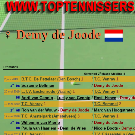
♀ Demy de Joode
Prestaties
e
Gemengd 2
klasse Afdeling 8
B.T.C. De Pettelaer (Den Bosch)
1
/
T.C. Venray
1
2 juni 2019
e
Suzanne Beltman
/
Demy de Joode
1
DE
L.T.V. Eeckenrode (Waalre)
1
/
T.C. Venray
1
26 mei 2019
April van Gennip
-
Lucky van Gennip
/
Rosil Hesen
- Demy d
DD
T.C. Venray
1
/
T.C. Bemmel
2
19 mei 2019
e
Ron van der Wouw
- Demy de Joode
/
Marc van Hoogstraten
2
GD
T.C. Amstelpark (Amstelveen)
3
/
T.C. Venray
1
12 mei 2019
e
Willemijn van Mierlo
/
Demy de Joode
2
DE
Paula van Haarlem
-
Demi de Vries
/
Nicole Boots
- Demy 
DD
T.C. Venray
1
/
T.V. Frisselsteijn (Veg
22 april 2019