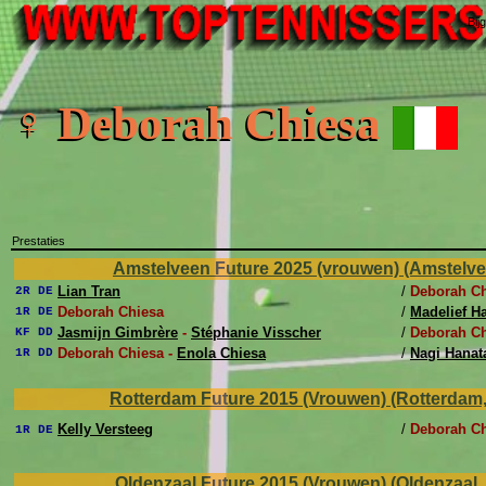
Bij
♀ Deborah Chiesa
Prestaties
Amstelveen Future 2025 (vrouwen) (Amstelveen
Lian Tran
/
Deborah Ch
2R DE
Deborah Chiesa
/
Madelief 
1R DE
Jasmijn Gimbrère
-
Stéphanie Visscher
/
Deborah Ch
KF DD
Deborah Chiesa -
Enola Chiesa
/
Nagi Hanat
1R DD
Rotterdam Future 2015 (Vrouwen) (Rotterdam,
Kelly Versteeg
/
Deborah Ch
1R DE
Oldenzaal Future 2015 (Vrouwen) (Oldenzaal, 