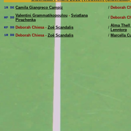
Camila Giangreco Campiz
/
Deborah Ch
1R DE
Valentini Grammatikopoulou
-
Sviatlana
/
Deborah Ch
HF DD
Pirazhenka
Alma Thell
Deborah Chiesa -
Zoë Scandalis
/
KF DD
Lenntorp
Deborah Chiesa -
Zoë Scandalis
/
Marcella C
1R DD