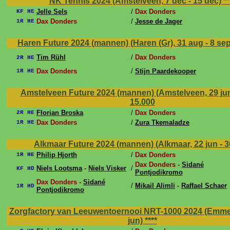
NK Tennis 2024 (Amstelveen, 7 dec - 15 dec)
**
Jelle Sels
/
Dax Donders
KF HE
Dax Donders
/
Jesse de Jager
1R HE
Haren Future 2024 (mannen) (Haren (Gr), 31 aug - 8 se
Tim Rühl
/
Dax Donders
2R HE
Dax Donders
/
Stijn Paardekooper
1R HE
Amstelveen Future 2024 (mannen) (Amstelveen, 29 jun 
15.000
Florian Broska
/
Dax Donders
2R HE
Dax Donders
/
Zura Tkemaladze
1R HE
Alkmaar Future 2024 (mannen) (Alkmaar, 22 jun - 3
Philip Hjorth
/
Dax Donders
1R HE
Dax Donders -
Sidané
Niels Lootsma
-
Niels Visker
/
KF HD
Pontjodikromo
Dax Donders -
Sidané
/
Mikail Alimli
-
Raffael Schaer
1R HD
Pontjodikromo
Zorgfactory van Leeuwentoernooi NRT-1000 2024 (Emmen,
jun)
****