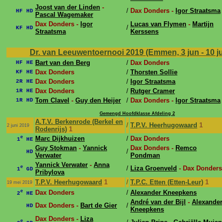
Joost van der Linden
-
/
Dax Donders -
Igor Straatsma
HF HD
Pascal Wagemaker
Dax Donders -
Igor
Lucas van Flymen
-
Martijn
/
KF HD
Straatsma
Kerssens
Dr. van Leeuwentoernooi 2019 (Emmen, 3 jun - 10 j
Bart van den Berg
/
Dax Donders
HF HE
Dax Donders
/
Thorsten Sollie
KF HE
Dax Donders
/
Igor Straatsma
2R HE
Dax Donders
/
Rutger Cramer
1R HE
Tom Clavel
-
Guy den Heijer
/
Dax Donders -
Igor Straatsma
1R HD
Gemengd Hoofdklasse Afdeling 2
A.T.V. Berkenrode (Berkel en
/
T.P.V. Heerhugowaard
1
2 juni 2019
Rodenrijs)
1
e
Marc Dijkhuizen
/
Dax Donders
1
HE
Guy Stokman
-
Yannick
Dax Donders -
Remco
/
HD
Verwater
Pondman
Yannick Verwater
-
Anna
e
/
Liza Groenveld
- Dax Donders
1
GD
Pribylova
T.P.V. Heerhugowaard
1
/
T.P.C. Etten (Etten-Leur)
1
19 mei 2019
e
Dax Donders
/
Alexander Kneepkens
2
HE
André van der Bijl
-
Alexande
Dax Donders -
Bart de Gier
/
HD
Kneepkens
Dax Donders -
Liza
e