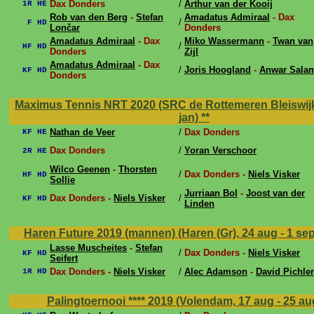
Dax Donders
/
Arthur van der Kooij
1R HE
Rob van den Berg
-
Stefan
Amadatus Admiraal
- Dax
/
F HD
Lončar
Donders
Amadatus Admiraal
- Dax
Miko Wassermann
-
Twan van
/
HF HD
Donders
Zijl
Amadatus Admiraal
- Dax
/
Joris Hoogland
-
Anwar Sala
KF HD
Donders
Maximus Tennis NRT 2020 (SRC de Rottemeren Bleiswijk,
jan)
**
Nathan de Veer
/
Dax Donders
KF HE
Dax Donders
/
Yoran Verschoor
2R HE
Wilco Geenen
-
Thorsten
/
Dax Donders -
Niels Visker
HF HD
Sollie
Jurriaan Bol
-
Joost van der
Dax Donders -
Niels Visker
/
KF HD
Linden
Haren Future 2019 (mannen) (Haren (Gr), 24 aug - 1 se
Lasse Muscheites
-
Stefan
/
Dax Donders -
Niels Visker
KF HD
Seifert
Dax Donders -
Niels Visker
/
Alec Adamson
-
David Pichler
1R HD
Palingtoernooi **** 2019 (Volendam, 17 aug - 25 a