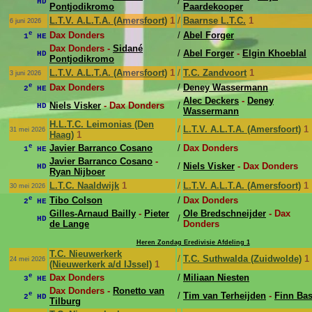
/
HD
Pontjodikromo
Paardekooper
L.T.V. A.L.T.A. (Amersfoort)
1
/
Baarnse L.T.C.
1
6 juni 2026
e
Dax Donders
/
Abel Forger
1
HE
Dax Donders -
Sidané
/
Abel Forger
-
Elgin Khoeblal
HD
Pontjodikromo
L.T.V. A.L.T.A. (Amersfoort)
1
/
T.C. Zandvoort
1
3 juni 2026
e
Dax Donders
/
Deney Wassermann
2
HE
Alec Deckers
-
Deney
Niels Visker
- Dax Donders
/
HD
Wassermann
H.L.T.C. Leimonias (Den
/
L.T.V. A.L.T.A. (Amersfoort)
1
31 mei 2026
Haag)
1
e
Javier Barranco Cosano
/
Dax Donders
1
HE
Javier Barranco Cosano
-
/
Niels Visker
- Dax Donders
HD
Ryan Nijboer
L.T.C. Naaldwijk
1
/
L.T.V. A.L.T.A. (Amersfoort)
1
30 mei 2026
e
Tibo Colson
/
Dax Donders
2
HE
Gilles-Arnaud Bailly
-
Pieter
Ole Bredschneijder
- Dax
/
HD
de Lange
Donders
Heren Zondag Eredivisie Afdeling 1
T.C. Nieuwerkerk
/
T.C. Suthwalda (Zuidwolde)
1
24 mei 2026
(Nieuwerkerk a/d IJssel)
1
e
Dax Donders
/
Miliaan Niesten
3
HE
Dax Donders -
Ronetto van
e
/
Tim van Terheijden
-
Finn Ba
2
HD
Tilburg