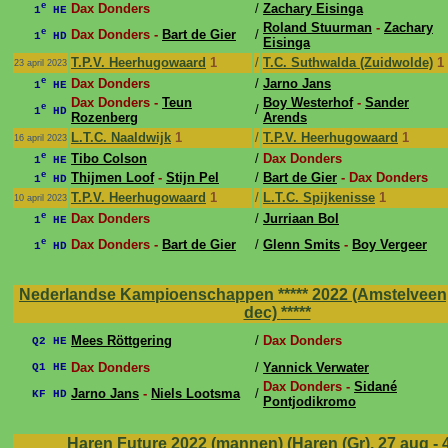
e
Dax Donders
/
Zachary Eisinga
1
HE
Roland Stuurman
-
Zachary
e
Dax Donders -
Bart de Gier
/
1
HD
Eisinga
T.P.V. Heerhugowaard
1
/
T.C. Suthwalda (Zuidwolde)
1
23 april 2023
e
Dax Donders
/
Jarno Jans
1
HE
Dax Donders -
Teun
Boy Westerhof
-
Sander
e
/
1
HD
Rozenberg
Arends
L.T.C. Naaldwijk
1
/
T.P.V. Heerhugowaard
1
16 april 2023
e
Tibo Colson
/
Dax Donders
1
HE
e
Thijmen Loof
-
Stijn Pel
/
Bart de Gier
- Dax Donders
1
HD
T.P.V. Heerhugowaard
1
/
L.T.C. Spijkenisse
1
10 april 2023
e
Dax Donders
/
Jurriaan Bol
1
HE
e
Dax Donders -
Bart de Gier
/
Glenn Smits
-
Boy Vergeer
1
HD
Nederlandse Kampioenschappen ***** 2022 (Amstelveen, 
dec)
*****
Mees Röttgering
/
Dax Donders
Q2 HE
Dax Donders
/
Yannick Verwater
Q1 HE
Dax Donders -
Sidané
Jarno Jans
-
Niels Lootsma
/
KF HD
Pontjodikromo
Haren Future 2022 (mannen) (Haren (Gr), 27 aug - 