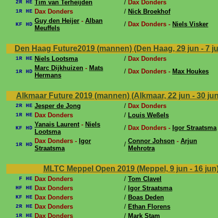
Tim van Terheijden
/
Dax Donders
2R HE
Dax Donders
/
Nick Broekhof
1R HE
Guy den Heijer
-
Alban
/
Dax Donders -
Niels Visker
KF HD
Meuffels
Den Haag Future2019 (mannen) (Den Haag, 29 jun - 7 ju
Niels Lootsma
/
Dax Donders
1R HE
Marc Dijkhuizen
-
Mats
/
Dax Donders -
Max Houkes
1R HD
Hermans
Alkmaar Future 2019 (mannen) (Alkmaar, 22 jun - 30 ju
Jesper de Jong
/
Dax Donders
2R HE
Dax Donders
/
Louis Weßels
1R HE
Yanais Laurent
-
Niels
/
Dax Donders -
Igor Straatsma
KF HD
Lootsma
Dax Donders -
Igor
Connor Johson
-
Arjun
/
1R HD
Straatsma
Mehrotra
MLTC Meppel Open 2019 (Meppel, 9 jun - 16 jun
Dax Donders
/
Tom Clavel
F HE
Dax Donders
/
Igor Straatsma
HF HE
Dax Donders
/
Boas Deden
KF HE
Dax Donders
/
Ethan Florens
2R HE
Dax Donders
/
Mark Stam
1R HE