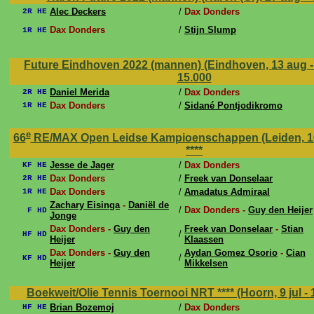
Alec Deckers
/
Dax Donders
2R HE
Dax Donders
/
Stijn Slump
1R HE
Future Eindhoven 2022 (mannen) (Eindhoven, 13 aug -
15.000
Daniel Merida
/
Dax Donders
2R HE
Dax Donders
/
Sidané Pontjodikromo
1R HE
e
66
RE/MAX Open Leidse Kampioenschappen (Leiden, 16 ju
****
Jesse de Jager
/
Dax Donders
KF HE
Dax Donders
/
Freek van Donselaar
2R HE
Dax Donders
/
Amadatus Admiraal
1R HE
Zachary Eisinga
-
Daniël de
/
Dax Donders -
Guy den Heijer
F HD
Jonge
Dax Donders -
Guy den
Freek van Donselaar
-
Stian
/
HF HD
Heijer
Klaassen
Dax Donders -
Guy den
Aydan Gomez Osorio
-
Cian
/
KF HD
Heijer
Mikkelsen
Boekweit/Olie Tennis Toernooi NRT **** (Hoorn, 9 jul - 
Brian Bozemoj
/
Dax Donders
HF HE