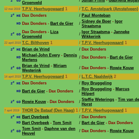
/
Julian Prins
-
Gabriëlla Mujan
2
GD
Groenveld
T.P.V. Heerhugowaard
1
/
T.C. Amstelpark (Amstelveen)
12 mei 2019
e
Dax Donders
/
Paul Monteban
2
HE
Sidney de Boer
-
Igor
Dax Donders -
Bart de Gier
/
HD
Straatsma
Dax Donders -
Liza
Igor Straatsma
-
Janneke
e
/
2
GD
Groenveld
Wikkerink
T.C. Bilthoven
1
/
T.P.V. Heerhugowaard
1
22 april 2019
e
Brian de Vrind
/
Dax Donders
2
HE
Michael-John Every
-
Dennis
/
Dax Donders -
Bart de Gier
HD
Mertens
Brian de Vrind
-
Miriam
e
/
Dax Donders -
Rowie Kouw
2
GD
Westerink
T.P.V. Heerhugowaard
1
/
L.T.C. Naaldwijk
2
14 april 2019
e
Dax Donders
/
Roy Bruggeling
2
HE
Roy Bruggeling
-
Marcus
Bart de Gier
- Dax Donders
/
HD
Hilpert
Steffie Weterings
-
Tim van de
e
Rowie Kouw
- Dax Donders
/
2
GD
Horst
THOR De Bataaf (Den Haag)
1
/
T.P.V. Heerhugowaard
1
7 april 2019
e
Bart Overbeek
/
Dax Donders
2
HE
Bart Overbeek
-
Tom Smit
/
Bart de Gier
- Dax Donders
HD
Tom Smit
-
Daphne van den
e
/
Dax Donders -
Rowie Kouw
2
GD
Heuvel