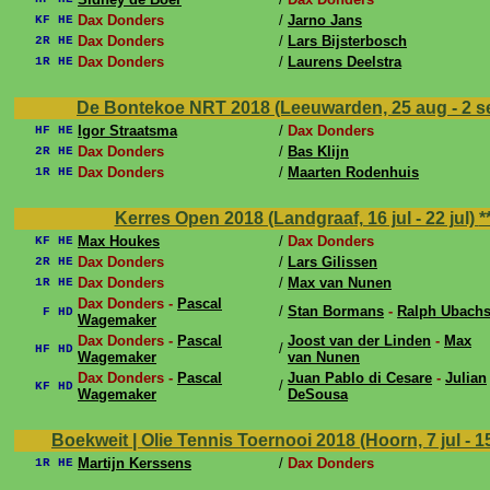
Dax Donders
/
Jarno Jans
KF HE
Dax Donders
/
Lars Bijsterbosch
2R HE
Dax Donders
/
Laurens Deelstra
1R HE
De Bontekoe NRT 2018 (Leeuwarden, 25 aug - 2 s
Igor Straatsma
/
Dax Donders
HF HE
Dax Donders
/
Bas Klijn
2R HE
Dax Donders
/
Maarten Rodenhuis
1R HE
Kerres Open 2018 (Landgraaf, 16 jul - 22 jul)
*
Max Houkes
/
Dax Donders
KF HE
Dax Donders
/
Lars Gilissen
2R HE
Dax Donders
/
Max van Nunen
1R HE
Dax Donders -
Pascal
/
Stan Bormans
-
Ralph Ubach
F HD
Wagemaker
Dax Donders -
Pascal
Joost van der Linden
-
Max
/
HF HD
Wagemaker
van Nunen
Dax Donders -
Pascal
Juan Pablo di Cesare
-
Julian
/
KF HD
Wagemaker
DeSousa
Boekweit | Olie Tennis Toernooi 2018 (Hoorn, 7 jul - 15
Martijn Kerssens
/
Dax Donders
1R HE