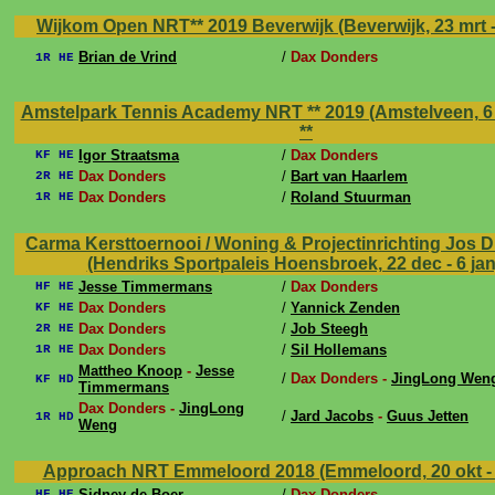
Wijkom Open NRT** 2019 Beverwijk (Beverwijk, 23 mrt -
Brian de Vrind
/
Dax Donders
1R HE
Amstelpark Tennis Academy NRT ** 2019 (Amstelveen, 6 j
**
Igor Straatsma
/
Dax Donders
KF HE
Dax Donders
/
Bart van Haarlem
2R HE
Dax Donders
/
Roland Stuurman
1R HE
Carma Kersttoernooi / Woning & Projectinrichting Jos D
(Hendriks Sportpaleis Hoensbroek, 22 dec - 6 ja
Jesse Timmermans
/
Dax Donders
HF HE
Dax Donders
/
Yannick Zenden
KF HE
Dax Donders
/
Job Steegh
2R HE
Dax Donders
/
Sil Hollemans
1R HE
Mattheo Knoop
-
Jesse
/
Dax Donders -
JingLong Wen
KF HD
Timmermans
Dax Donders -
JingLong
/
Jard Jacobs
-
Guus Jetten
1R HD
Weng
Approach NRT Emmeloord 2018 (Emmeloord, 20 okt - 
Sidney de Boer
/
Dax Donders
HF HE