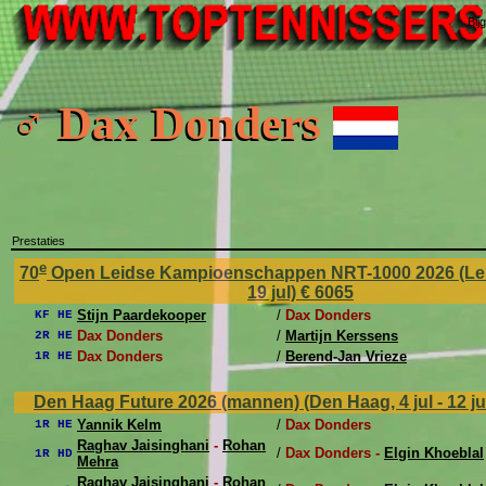
Bij
♂ Dax Donders
Prestaties
e
70
Open Leidse Kampioenschappen NRT-1000 2026 (Leide
19 jul)
€ 6065
Stijn Paardekooper
/
Dax Donders
KF HE
Dax Donders
/
Martijn Kerssens
2R HE
Dax Donders
/
Berend-Jan Vrieze
1R HE
Den Haag Future 2026 (mannen) (Den Haag, 4 jul - 12 ju
Yannik Kelm
/
Dax Donders
1R HE
Raghav Jaisinghani
-
Rohan
/
Dax Donders -
Elgin Khoeblal
1R HD
Mehra
Raghav Jaisinghani
-
Rohan