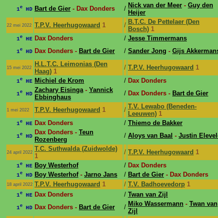
Nick van der Meer
-
Guy den
e
Bart de Gier
- Dax Donders
/
1
HD
Heijer
B.T.C. De Pettelaer (Den
T.P.V. Heerhugowaard
1
/
22 mei 2022
Bosch)
1
e
Dax Donders
/
Jesse Timmermans
1
HE
e
Dax Donders -
Bart de Gier
/
Sander Jong
-
Gijs Akkerman
1
HD
H.L.T.C. Leimonias (Den
/
T.P.V. Heerhugowaard
1
15 mei 2022
Haag)
1
e
Michiel de Krom
/
Dax Donders
1
HE
Zachary Eisinga
-
Yannick
e
/
Dax Donders -
Bart de Gier
1
HD
Ebbinghaus
T.V. Lewabo (Beneden-
T.P.V. Heerhugowaard
1
/
1 mei 2022
Leeuwen)
1
e
Dax Donders
/
Thiemo de Bakker
1
HE
Dax Donders -
Teun
e
/
Aloys van Baal
-
Justin Eleve
1
HD
Rozenberg
T.C. Suthwalda (Zuidwolde)
/
T.P.V. Heerhugowaard
1
24 april 2022
1
e
Boy Westerhof
/
Dax Donders
1
HE
e
Boy Westerhof
-
Jarno Jans
/
Bart de Gier
- Dax Donders
1
HD
T.P.V. Heerhugowaard
1
/
T.V. Badhoevedorp
1
18 april 2022
e
Dax Donders
/
Twan van Zijl
1
HE
Miko Wassermann
-
Twan van
e
Dax Donders -
Bart de Gier
/
1
HD
Zijl