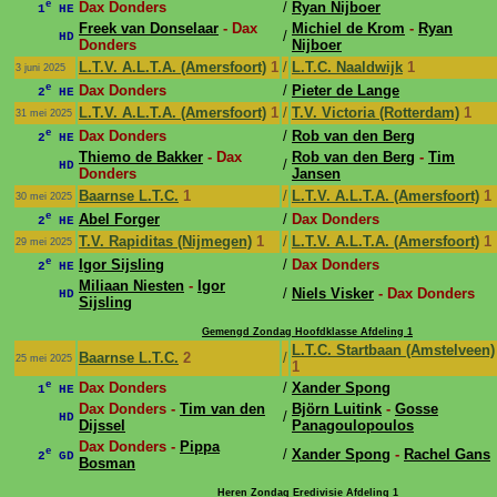
e
Dax Donders
/
Ryan Nijboer
1
HE
Freek van Donselaar
- Dax
Michiel de Krom
-
Ryan
/
HD
Donders
Nijboer
L.T.V. A.L.T.A. (Amersfoort)
1
/
L.T.C. Naaldwijk
1
3 juni 2025
e
Dax Donders
/
Pieter de Lange
2
HE
L.T.V. A.L.T.A. (Amersfoort)
1
/
T.V. Victoria (Rotterdam)
1
31 mei 2025
e
Dax Donders
/
Rob van den Berg
2
HE
Thiemo de Bakker
- Dax
Rob van den Berg
-
Tim
/
HD
Donders
Jansen
Baarnse L.T.C.
1
/
L.T.V. A.L.T.A. (Amersfoort)
1
30 mei 2025
e
Abel Forger
/
Dax Donders
2
HE
T.V. Rapiditas (Nijmegen)
1
/
L.T.V. A.L.T.A. (Amersfoort)
1
29 mei 2025
e
Igor Sijsling
/
Dax Donders
2
HE
Miliaan Niesten
-
Igor
/
Niels Visker
- Dax Donders
HD
Sijsling
Gemengd Zondag Hoofdklasse Afdeling 1
L.T.C. Startbaan (Amstelveen)
Baarnse L.T.C.
2
/
25 mei 2025
1
e
Dax Donders
/
Xander Spong
1
HE
Dax Donders -
Tim van den
Björn Luitink
-
Gosse
/
HD
Dijssel
Panagoulopoulos
Dax Donders -
Pippa
e
/
Xander Spong
-
Rachel Gans
2
GD
Bosman
Heren Zondag Eredivisie Afdeling 1