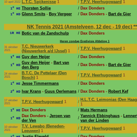
L.T.C. Spijkenisse
1
/
T.P.V. Heerhugowaard
1
10 april 2022
e
Thorsten Sollie
/
Dax Donders
1
HE
e
Glenn Smits
-
Boy Vergeer
/
Dax Donders -
Bart de Gier
1
HD
NK Tennis 2021 (Amstelveen, 12 dec - 19 dec)
**
Botic van de Zandschulp
/
Dax Donders
1R HE
Heren zondag Eredivisie Afdeling 1
T.C. Nieuwerkerk
31 oktober
/
T.P.V. Heerhugowaard
1
2021
(Nieuwerkerk a/d IJssel)
1
e
Guy den Heijer
/
Dax Donders
1
HE
Guy den Heijer
-
Bart van
e
/
Dax Donders -
Bart de Gier
1
HD
den Berg
B.T.C. De Pettelaer (Den
24 oktober
/
T.P.V. Heerhugowaard
1
2021
Bosch)
1
e
Jesse Timmermans
/
Dax Donders
1
HE
e
Ivar Krans
-
Guus Oerlemans
/
Dax Donders -
Robert Kef
2
HD
H.L.T.C. Leimonias (Den Haag
17 oktober
T.P.V. Heerhugowaard
1
/
2021
1
e
Dax Donders
/
Mats Hermans
1
HE
Dax Donders -
Jeroen van
Yannick Ebbinghaus
-
Lenner
e
/
1
HD
der Ven
van der Linden
T.V. Lewabo (Beneden-
10 oktober
/
T.P.V. Heerhugowaard
1
2021
Leeuwen)
1
e
Justin Eleveld
/
Dax Donders
1
HE