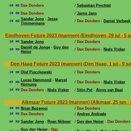
Dax Donders
/
Sebastian Prechtel
2R HE
Dax Donders
/
Jarno Jans
1R HE
Sander Jong
-
Jesse
/
Dax Donders -
Daniel Verbeek
1R HD
Timmermans
Eindhoven Future 2023 (mannen) (Eindhoven, 29 jul - 5 
Sander Jong
/
Dax Donders
1R HE
Daniël de Jonge
-
Guy den
/
Dax Donders -
Niels Visker
1R HD
Heijer
Den Haag Future 2023 (mannen) (Den Haag, 1 jul - 9 ju
Olaf Pieczkowski
/
Dax Donders
1R HE
Lucas Hammond
-
Marcel
/
Dax Donders -
Niels Visker
KF HD
Hornung
Dax Donders -
Niels Visker
/
Stijn Pel
-
Aloys van Baal
1R HD
Alkmaar Future 2023 (mannen) (Alkmaar, 25 jun - 2
Brian Bozemoj
/
Dax Donders
2R HE
Dax Donders
/
Andres Andrade
1R HE
Sander Jong
-
Ryan Nijboer
/
Guy den Heijer
- Dax Donders
HF HD
Guy den Heijer
- Dax