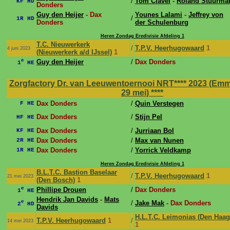
/
Tom Clavel
-
Roland Stuurma
KF HD
Donders
Guy den Heijer
- Dax
Younes Lalami
-
Jeffrey von
/
1R HD
Donders
der Schulenburg
Heren Zondag Eredivisie Afdeling 1
T.C. Nieuwerkerk
/
T.P.V. Heerhugowaard
1
4 juni 2023
(Nieuwerkerk a/d IJssel)
1
e
Guy den Heijer
/
Dax Donders
1
HE
Zorgfactory Dr. van Leeuwentoernooi NRT**** 2023 (Emm
29 mei)
****
Dax Donders
/
Quin Verstegen
F HE
Dax Donders
/
Stijn Pel
HF HE
Dax Donders
/
Jurriaan Bol
KF HE
Dax Donders
/
Max van Nunen
2R HE
Dax Donders
/
Yorrick Veldkamp
1R HE
Heren Zondag Eredivisie Afdeling 1
B.L.T.C. Bastion Baselaar
/
T.P.V. Heerhugowaard
1
21 mei 2023
(Den Bosch)
1
e
Phillipe Drouen
/
Dax Donders
1
HE
Hendrik Jan Davids
-
Mats
e
/
Jake Mak
- Dax Donders
2
HD
Davids
H.L.T.C. Leimonias (Den Haag
T.P.V. Heerhugowaard
1
/
14 mei 2023
1