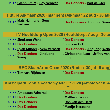
e
Glenn Smits
-
Boy Vergeer
/
Dax Donders -
Bart de Gier
1
HD
Future Alkmaar 2020 (mannen) (Alkmaar, 22 aug - 30 au
Mats Hermans
-
Sem
/
Dax Donders -
JingLong Wen
1R HD
Verbeek
TV Hoofddorp Open 2020 (Hoofddorp, 7 aug - 16 a
JingLong Weng
/
Dax Donders
2R HE
Dax Donders
/
Jurriaan Bol
1R HE
Ryan Nijboer
-
Sem Verbeek
/
Dax Donders -
JingLong Wen
KF HD
Dax Donders -
JingLong
Christopher Lam
-
Jeffrey van
/
1R HD
Weng
Limpt
REO StaanArbo Open 2020 (Roden, 30 jul - 9 aug
Tim van Rijthoven
/
Dax Donders
1R HE
Amstelpark Tennis Academy NRT ** 2020 (Amstelveen, 4 j
**
Amadatus Admiraal
/
Dax Donders
F HE
Dax Donders
/
Mattheo Knoop
HF HE
Dax Donders
/
Rob van den Berg
KF HE
Dax Donders
/
Martijn Kerssens
2R HE