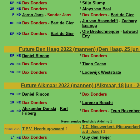
Dax Donders
/
Stijn Slump
KF HE
Dax Donders
/
Aloys van Baal
2R HE
Jarno Jans
- Sander Jans
/
Dax Donders -
Bart de Gier
F HD
Jip van Assendelft
-
Zachary
Dax Donders -
Bart de Gier
/
HF HD
Eisinga
Ole Bredschneijder
-
Edward
Dax Donders -
Bart de Gier
/
KF HD
Etty
Future Den Haag 2022 (mannen) (Den Haag, 25 jun - 
Daniel Rincon
/
Dax Donders
KF HE
Dax Donders
/
Tiago Cacao
2R HE
Dax Donders
/
Lodewijk Weststrate
1R HE
Future Alkmaar 2022 (mannen) (Alkmaar, 18 jun - 2
Daniel Rincon
/
Dax Donders
2R HE
Dax Donders
/
Lorenzo Bocchi
1R HE
Alexander Donski
-
Karl
/
Dax Donders -
Teun Rozenber
1R HD
Friberg
Heren zondag Eredivisie Afdeling 1
T.C. Nieuwerkerk (Nieuwerker
T.P.V. Heerhugowaard
1
/
29 mei 2022
a/d IJssel)
1
e
Dax Donders
/
Guy den Heijer
1
HE