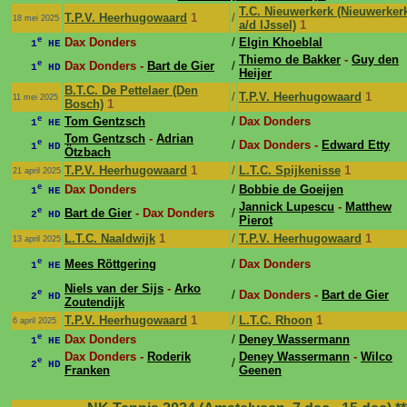
T.C. Nieuwerkerk (Nieuwerker
T.P.V. Heerhugowaard
1
/
18 mei 2025
a/d IJssel)
1
e
Dax Donders
/
Elgin Khoeblal
1
HE
Thiemo de Bakker
-
Guy den
e
Dax Donders -
Bart de Gier
/
1
HD
Heijer
B.T.C. De Pettelaer (Den
/
T.P.V. Heerhugowaard
1
11 mei 2025
Bosch)
1
e
Tom Gentzsch
/
Dax Donders
1
HE
Tom Gentzsch
-
Adrian
e
/
Dax Donders -
Edward Etty
1
HD
Ötzbach
T.P.V. Heerhugowaard
1
/
L.T.C. Spijkenisse
1
21 april 2025
e
Dax Donders
/
Bobbie de Goeijen
1
HE
Jannick Lupescu
-
Matthew
e
Bart de Gier
- Dax Donders
/
2
HD
Pierot
L.T.C. Naaldwijk
1
/
T.P.V. Heerhugowaard
1
13 april 2025
e
Mees Röttgering
/
Dax Donders
1
HE
Niels van der Sijs
-
Arko
e
/
Dax Donders -
Bart de Gier
2
HD
Zoutendijk
T.P.V. Heerhugowaard
1
/
L.T.C. Rhoon
1
6 april 2025
e
Dax Donders
/
Deney Wassermann
1
HE
Dax Donders -
Roderik
Deney Wassermann
-
Wilco
e
/
2
HD
Franken
Geenen