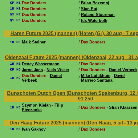
Dax Donders
/
Brian Bozemoj
KF HE
Dax Donders
/
Stan Put
1R HE
Dax Donders
/
Roland Stuurman
Q2 HE
Dax Donders
/
Ids Waterbolk
Q1 HE
Haren Future 2025 (mannen) (Haren (Gr), 30 aug - 7 se
Maik Steiner
/
Dax Donders
1R HE
Oldenzaal Future 2025 (mannen) (Oldenzaal, 22 aug - 31 
Deney Wassermann
/
Dax Donders
1R HE
Jarno Jans
-
Niels Visker
/
Dax Donders -
Daniel Verbeek
KF HD
Dax Donders -
Daniel
Mike Luttikhuis
-
David
/
1R HD
Verbeek
Marrero Santana
Bunschoten Dutch Open (Bunschoten Spakenburg, 12 jul
91.250
Szymon Kielan
-
Filip
/
Dax Donders -
Stian Klaassen
1R HD
Pieczonka
Den Haag Future 2025 (mannen) (Den Haag, 5 jul - 13 ju
Ivan Gakhov
/
Dax Donders
1R HE