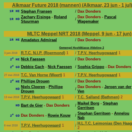
Alkmaar Future 2018 (mannen) (Alkmaar, 23 jun - 1 jul
Stephan Fransen
/
Dax Donders
1R HE
Zachary Eisinga
-
Roland
Dax Donders -
Pascal
/
1R HD
Stuurman
Wagemaker
MLTC Meppel NRT 2018 (Meppel, 9 jun - 17 jun
Amadatus Admiraal
/
Dax Donders
1R HE
Gemengd Hoofdklasse Afdeling 2
R.T.C. N.I.P. (Roermond)
1
/
T.P.V. Heerhugowaard
1
3 juni 2018
e
Nick Faessen
/
Dax Donders
2
HE
e
Debbie Gach
-
Nick Faessen
/
Sophia Grippo
- Dax Donders
2
GD
T.C. Van Horne (Weert)
1
/
T.P.V. Heerhugowaard
1
27 mei 2018
e
Phillipe Drouen
/
Dax Donders
2
HE
Niels Cleeren
-
Phillipe
Dax Donders -
Jeroen van der
/
HD
Drouen
Ven
T.P.V. Heerhugowaard
1
/
T.C. Salland (Bathmen)
2
13 mei 2018
Maikel Borg
-
Stephan
Bart de Gier
- Dax Donders
/
HD
Gerritsen
Stephan Gerritsen
-
Annelou
e
Dax Donders -
Rowie Kouw
/
2
GD
Nab
H.L.T.C. Leimonias (Den Haag
T.P.V. Heerhugowaard
1
/
6 mei 2018
2