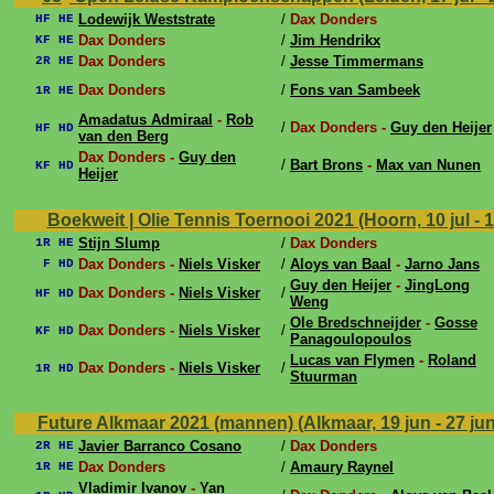
Lodewijk Weststrate
/
Dax Donders
HF HE
Dax Donders
/
Jim Hendrikx
KF HE
Dax Donders
/
Jesse Timmermans
2R HE
Dax Donders
/
Fons van Sambeek
1R HE
Amadatus Admiraal
-
Rob
/
Dax Donders -
Guy den Heijer
HF HD
van den Berg
Dax Donders -
Guy den
/
Bart Brons
-
Max van Nunen
KF HD
Heijer
Boekweit | Olie Tennis Toernooi 2021 (Hoorn, 10 jul - 1
Stijn Slump
/
Dax Donders
1R HE
Dax Donders -
Niels Visker
/
Aloys van Baal
-
Jarno Jans
F HD
Guy den Heijer
-
JingLong
Dax Donders -
Niels Visker
/
HF HD
Weng
Ole Bredschneijder
-
Gosse
Dax Donders -
Niels Visker
/
KF HD
Panagoulopoulos
Lucas van Flymen
-
Roland
Dax Donders -
Niels Visker
/
1R HD
Stuurman
Future Alkmaar 2021 (mannen) (Alkmaar, 19 jun - 27 ju
Javier Barranco Cosano
/
Dax Donders
2R HE
Dax Donders
/
Amaury Raynel
1R HE
Vladimir Ivanov
-
Yan