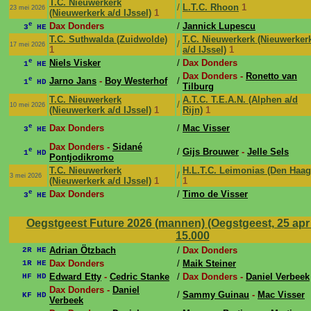
T.C. Nieuwerkerk
/
L.T.C. Rhoon
1
23 mei 2026
(Nieuwerkerk a/d IJssel)
1
e
Dax Donders
/
Jannick Lupescu
3
HE
T.C. Suthwalda (Zuidwolde)
T.C. Nieuwerkerk (Nieuwerker
/
17 mei 2026
1
a/d IJssel)
1
e
Niels Visker
/
Dax Donders
1
HE
Dax Donders -
Ronetto van
e
Jarno Jans
-
Boy Westerhof
/
1
HD
Tilburg
T.C. Nieuwerkerk
A.T.C. T.E.A.N. (Alphen a/d
/
10 mei 2026
(Nieuwerkerk a/d IJssel)
1
Rijn)
1
e
Dax Donders
/
Mac Visser
3
HE
Dax Donders -
Sidané
e
/
Gijs Brouwer
-
Jelle Sels
1
HD
Pontjodikromo
T.C. Nieuwerkerk
H.L.T.C. Leimonias (Den Haag
/
3 mei 2026
(Nieuwerkerk a/d IJssel)
1
1
e
Dax Donders
/
Timo de Visser
3
HE
Oegstgeest Future 2026 (mannen) (Oegstgeest, 25 apr 
15.000
Adrian Ötzbach
/
Dax Donders
2R HE
Dax Donders
/
Maik Steiner
1R HE
Edward Etty
-
Cedric Stanke
/
Dax Donders -
Daniel Verbeek
HF HD
Dax Donders -
Daniel
/
Sammy Guinau
-
Mac Visser
KF HD
Verbeek