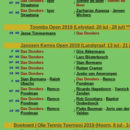
Dax Donders -
Igor
Sidney de Boer
- Steven de
/
HF HD
Straatsma
Boer
Dax Donders -
Igor
Zacharias Aipassa
-
Jeroen
/
KF HD
Straatsma
Wichers
Toomba Open 2019 (Lelystad, 20 jul - 28 jul)
**
Jesse Timmermans
/
Dax Donders
2R HE
Janssen Kerres Open 2019 (Landgraaf, 13 jul - 21 
Dax Donders
/
Gijs Akkermans
F HE
Dax Donders
/
Lars Bijsterbosch
HF HE
Dax Donders
/
Stan Bormans
KF HE
Dax Donders
/
Rutger Cramer
2R HE
Dax Donders
/
Justin van Amerongen
1R HE
Stan Bormans
-
Ralph
Dax Donders -
Remco
/
F HD
Ubachs
Pondman
Dax Donders -
Remco
Ricardo Hagedoorn
-
Yannick
/
HF HD
Pondman
Zenden
Dax Donders -
Remco
Rob Grootjans
-
Baptist
/
KF HD
Pondman
Onderdonck
Dax Donders -
Remco
Pieke Bouman
-
Joris van der
/
1R HD
Pondman
Velden
Boekweit | Olie Tennis Toernooi 2019 (Hoorn, 6 jul - 14