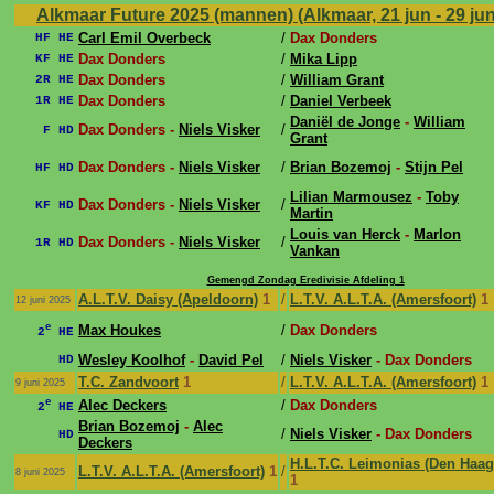
Alkmaar Future 2025 (mannen) (Alkmaar, 21 jun - 29 ju
Carl Emil Overbeck
/
Dax Donders
HF HE
Dax Donders
/
Mika Lipp
KF HE
Dax Donders
/
William Grant
2R HE
Dax Donders
/
Daniel Verbeek
1R HE
Daniël de Jonge
-
William
Dax Donders -
Niels Visker
/
F HD
Grant
Dax Donders -
Niels Visker
/
Brian Bozemoj
-
Stijn Pel
HF HD
Lilian Marmousez
-
Toby
Dax Donders -
Niels Visker
/
KF HD
Martin
Louis van Herck
-
Marlon
Dax Donders -
Niels Visker
/
1R HD
Vankan
Gemengd Zondag Eredivisie Afdeling 1
A.L.T.V. Daisy (Apeldoorn)
1
/
L.T.V. A.L.T.A. (Amersfoort)
1
12 juni 2025
e
Max Houkes
/
Dax Donders
2
HE
Wesley Koolhof
-
David Pel
/
Niels Visker
- Dax Donders
HD
T.C. Zandvoort
1
/
L.T.V. A.L.T.A. (Amersfoort)
1
9 juni 2025
e
Alec Deckers
/
Dax Donders
2
HE
Brian Bozemoj
-
Alec
/
Niels Visker
- Dax Donders
HD
Deckers
H.L.T.C. Leimonias (Den Haag
L.T.V. A.L.T.A. (Amersfoort)
1
/
8 juni 2025
1