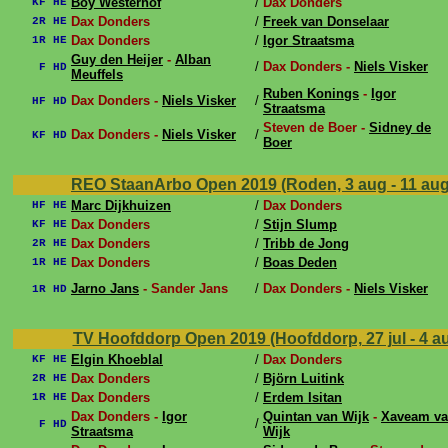
Boy Westerhof
/
Dax Donders
KF HE
Dax Donders
/
Freek van Donselaar
2R HE
Dax Donders
/
Igor Straatsma
1R HE
Guy den Heijer
-
Alban
/
Dax Donders -
Niels Visker
F HD
Meuffels
Ruben Konings
-
Igor
Dax Donders -
Niels Visker
/
HF HD
Straatsma
Steven de Boer -
Sidney de
Dax Donders -
Niels Visker
/
KF HD
Boer
REO StaanArbo Open 2019 (Roden, 3 aug - 11 au
Marc Dijkhuizen
/
Dax Donders
HF HE
Dax Donders
/
Stijn Slump
KF HE
Dax Donders
/
Tribb de Jong
2R HE
Dax Donders
/
Boas Deden
1R HE
Jarno Jans
- Sander Jans
/
Dax Donders -
Niels Visker
1R HD
TV Hoofddorp Open 2019 (Hoofddorp, 27 jul - 4 a
Elgin Khoeblal
/
Dax Donders
KF HE
Dax Donders
/
Björn Luitink
2R HE
Dax Donders
/
Erdem Isitan
1R HE
Dax Donders -
Igor
Quintan van Wijk
-
Xaveam v
/
F HD
Straatsma
Wijk