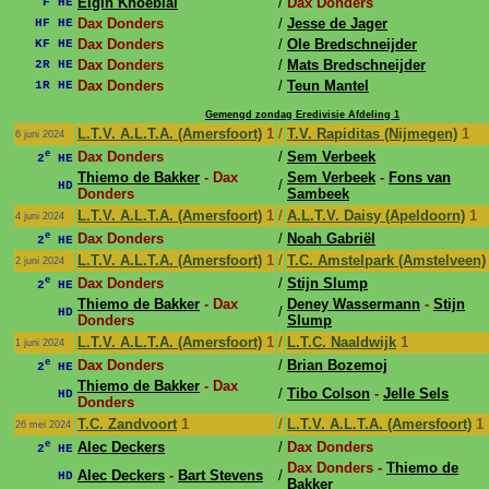
Elgin Khoeblal
/
Dax Donders
F HE
Dax Donders
/
Jesse de Jager
HF HE
Dax Donders
/
Ole Bredschneijder
KF HE
Dax Donders
/
Mats Bredschneijder
2R HE
Dax Donders
/
Teun Mantel
1R HE
Gemengd zondag Eredivisie Afdeling 1
L.T.V. A.L.T.A. (Amersfoort)
1
/
T.V. Rapiditas (Nijmegen)
1
6 juni 2024
e
Dax Donders
/
Sem Verbeek
2
HE
Thiemo de Bakker
- Dax
Sem Verbeek
-
Fons van
/
HD
Donders
Sambeek
L.T.V. A.L.T.A. (Amersfoort)
1
/
A.L.T.V. Daisy (Apeldoorn)
1
4 juni 2024
e
Dax Donders
/
Noah Gabriël
2
HE
L.T.V. A.L.T.A. (Amersfoort)
1
/
T.C. Amstelpark (Amstelveen)
2 juni 2024
e
Dax Donders
/
Stijn Slump
2
HE
Thiemo de Bakker
- Dax
Deney Wassermann
-
Stijn
/
HD
Donders
Slump
L.T.V. A.L.T.A. (Amersfoort)
1
/
L.T.C. Naaldwijk
1
1 juni 2024
e
Dax Donders
/
Brian Bozemoj
2
HE
Thiemo de Bakker
- Dax
/
Tibo Colson
-
Jelle Sels
HD
Donders
T.C. Zandvoort
1
/
L.T.V. A.L.T.A. (Amersfoort)
1
26 mei 2024
e
Alec Deckers
/
Dax Donders
2
HE
Dax Donders -
Thiemo de
Alec Deckers
-
Bart Stevens
/
HD
Bakker