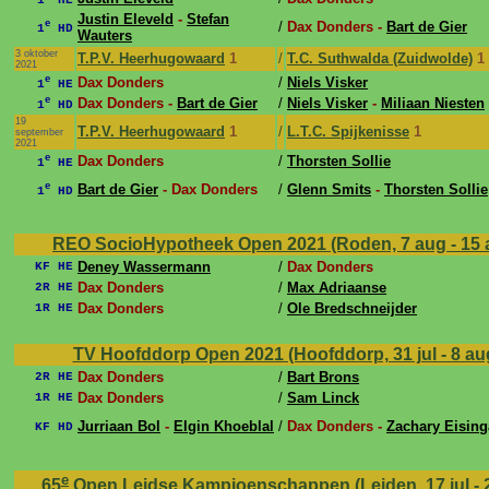
Justin Eleveld
-
Stefan
e
/
Dax Donders -
Bart de Gier
1
HD
Wauters
3 oktober
T.P.V. Heerhugowaard
1
/
T.C. Suthwalda (Zuidwolde)
1
2021
e
Dax Donders
/
Niels Visker
1
HE
e
Dax Donders -
Bart de Gier
/
Niels Visker
-
Miliaan Niesten
1
HD
19
T.P.V. Heerhugowaard
1
/
L.T.C. Spijkenisse
1
september
2021
e
Dax Donders
/
Thorsten Sollie
1
HE
e
Bart de Gier
- Dax Donders
/
Glenn Smits
-
Thorsten Sollie
1
HD
REO SocioHypotheek Open 2021 (Roden, 7 aug - 15
Deney Wassermann
/
Dax Donders
KF HE
Dax Donders
/
Max Adriaanse
2R HE
Dax Donders
/
Ole Bredschneijder
1R HE
TV Hoofddorp Open 2021 (Hoofddorp, 31 jul - 8 au
Dax Donders
/
Bart Brons
2R HE
Dax Donders
/
Sam Linck
1R HE
Jurriaan Bol
-
Elgin Khoeblal
/
Dax Donders -
Zachary Eising
KF HD
e
65
Open Leidse Kampioenschappen (Leiden, 17 jul - 2