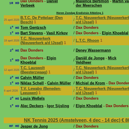
Dax Donders -
Daniel
Maxence Bertimon
-
Martin v
/
1R HD
Verbeek
der Meerschen
Heren Zondag Eredivisie Afdeling 1
B.T.C. De Pettelaer (Den
T.C. Nieuwerkerk (Nieuwerker
/
25 april 2026
Bosch)
1
a/d IJssel)
1
e
Tom Gentzsch
/
Dax Donders
1
HE
e
Bart Stevens
-
Vasil Kirkov
/
Dax Donders -
Elgin Khoeblal
1
HD
T.C. Nieuwerkerk
/
L.T.C. Rhoon
1
19 april 2026
(Nieuwerkerk a/d IJssel)
1
e
Dax Donders
/
Deney Wassermann
2
HE
Dax Donders -
Elgin
Daniël de Jonge
-
Mick
e
/
1
HD
Khoeblal
Veldheer
T.C. Lauswolt
T.C. Nieuwerkerk (Nieuwerker
/
12 april 2026
(Beesterzwaag)
1
a/d IJssel)
1
e
Calvin Müller
/
Dax Donders
2
HE
e
Niklas Schell
-
Calvin Müller
/
Michiel de Krom
- Dax Donde
1
HD
T.V. Lewabo (Beneden-
T.C. Nieuwerkerk (Nieuwerker
/
6 april 2026
Leeuwen)
1
a/d IJssel)
1
e
Louis Weßels
/
Dax Donders
2
HE
e
Alec Deckers
-
Igor Sijsling
/
Elgin Khoeblal
- Dax Donders
1
HD
NK Tennis 2025 (Amstelveen, 4 dec - 14 dec)
€ 8
Jesper de Jong
/
Dax Donders
HF HE