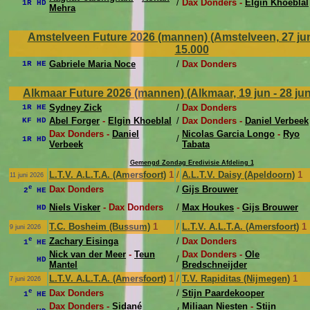
/
Dax Donders -
Elgin Khoeblal
1R HD
Mehra
Amstelveen Future 2026 (mannen) (Amstelveen, 27 jun 
15.000
Gabriele Maria Noce
/
Dax Donders
1R HE
Alkmaar Future 2026 (mannen) (Alkmaar, 19 jun - 28 ju
Sydney Zick
/
Dax Donders
1R HE
Abel Forger
-
Elgin Khoeblal
/
Dax Donders -
Daniel Verbeek
KF HD
Dax Donders -
Daniel
Nicolas Garcia Longo
-
Ryo
/
1R HD
Verbeek
Tabata
Gemengd Zondag Eredivisie Afdeling 1
L.T.V. A.L.T.A. (Amersfoort)
1
/
A.L.T.V. Daisy (Apeldoorn)
1
11 juni 2026
e
Dax Donders
/
Gijs Brouwer
2
HE
Niels Visker
- Dax Donders
/
Max Houkes
-
Gijs Brouwer
HD
T.C. Bosheim (Bussum)
1
/
L.T.V. A.L.T.A. (Amersfoort)
1
9 juni 2026
e
Zachary Eisinga
/
Dax Donders
1
HE
Nick van der Meer
-
Teun
Dax Donders -
Ole
/
HD
Mantel
Bredschneijder
L.T.V. A.L.T.A. (Amersfoort)
1
/
T.V. Rapiditas (Nijmegen)
1
7 juni 2026
e
Dax Donders
/
Stijn Paardekooper
1
HE
Dax Donders -
Sidané
Miliaan Niesten
-
Stijn