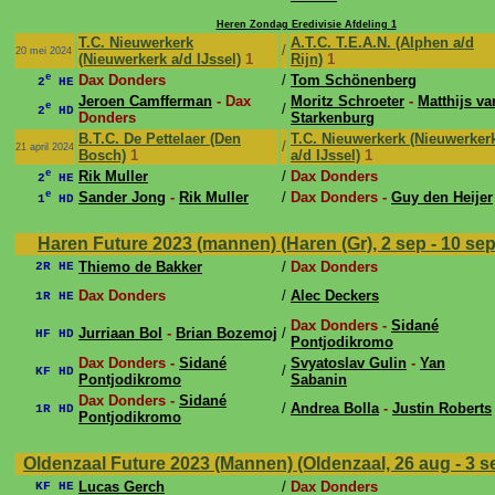
Heren Zondag Eredivisie Afdeling 1
T.C. Nieuwerkerk
A.T.C. T.E.A.N. (Alphen a/d
/
20 mei 2024
(Nieuwerkerk a/d IJssel)
1
Rijn)
1
e
Dax Donders
/
Tom Schönenberg
2
HE
Jeroen Camfferman
- Dax
Moritz Schroeter
-
Matthijs va
e
/
2
HD
Donders
Starkenburg
B.T.C. De Pettelaer (Den
T.C. Nieuwerkerk (Nieuwerker
/
21 april 2024
Bosch)
1
a/d IJssel)
1
e
Rik Muller
/
Dax Donders
2
HE
e
Sander Jong
-
Rik Muller
/
Dax Donders -
Guy den Heijer
1
HD
Haren Future 2023 (mannen) (Haren (Gr), 2 sep - 10 se
Thiemo de Bakker
/
Dax Donders
2R HE
Dax Donders
/
Alec Deckers
1R HE
Dax Donders -
Sidané
Jurriaan Bol
-
Brian Bozemoj
/
HF HD
Pontjodikromo
Dax Donders -
Sidané
Svyatoslav Gulin
-
Yan
/
KF HD
Pontjodikromo
Sabanin
Dax Donders -
Sidané
/
Andrea Bolla
-
Justin Roberts
1R HD
Pontjodikromo
Oldenzaal Future 2023 (Mannen) (Oldenzaal, 26 aug - 3 s
Lucas Gerch
/
Dax Donders
KF HE