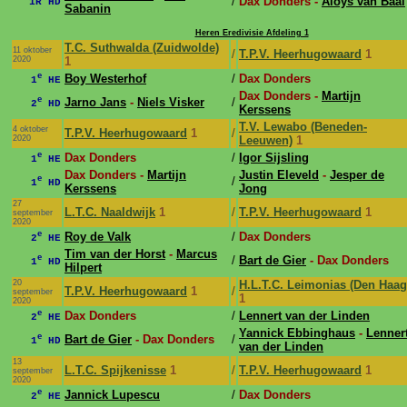
/
Dax Donders -
Aloys van Baal
1R HD
Sabanin
Heren Eredivisie Afdeling 1
T.C. Suthwalda (Zuidwolde)
11 oktober
/
T.P.V. Heerhugowaard
1
2020
1
e
Boy Westerhof
/
Dax Donders
1
HE
Dax Donders -
Martijn
e
Jarno Jans
-
Niels Visker
/
2
HD
Kerssens
T.V. Lewabo (Beneden-
4 oktober
T.P.V. Heerhugowaard
1
/
2020
Leeuwen)
1
e
Dax Donders
/
Igor Sijsling
1
HE
Dax Donders -
Martijn
Justin Eleveld
-
Jesper de
e
/
1
HD
Kerssens
Jong
27
L.T.C. Naaldwijk
1
/
T.P.V. Heerhugowaard
1
september
2020
e
Roy de Valk
/
Dax Donders
2
HE
Tim van der Horst
-
Marcus
e
/
Bart de Gier
- Dax Donders
1
HD
Hilpert
20
H.L.T.C. Leimonias (Den Haag
T.P.V. Heerhugowaard
1
/
september
1
2020
e
Dax Donders
/
Lennert van der Linden
2
HE
Yannick Ebbinghaus
-
Lenner
e
Bart de Gier
- Dax Donders
/
1
HD
van der Linden
13
L.T.C. Spijkenisse
1
/
T.P.V. Heerhugowaard
1
september
2020
e
Jannick Lupescu
/
Dax Donders
2
HE