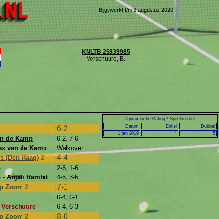
Bijgewerkt t/m 3 augustus 2020
KNLTB 25839985
Verschuure, B.
Dynamische Rating / Speelsterkte
Datum
Enkel
Dubbel
6-2
1 jan 2019
4
5
an de Kamp
6-2, 7-6
ex van de Kamp
Walkover
4-4
rs (Den Haag)
2
o
2-6, 1-6
o
-
Anjali Ramhit
4-6, 3-6
7-1
op Zoom
2
6-4, 6-1
n Verschuure
6-4, 6-3
8-0
op Zoom
2