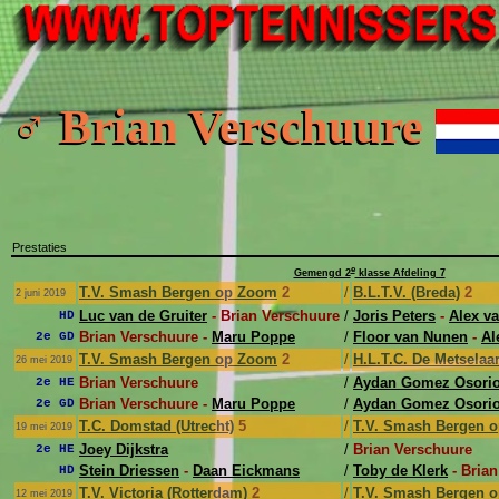
♂ Brian Verschuure
Prestaties
e
Gemengd 2
klasse Afdeling 7
T.V. Smash Bergen op Zoom
2
/
B.L.T.V. (Breda)
2
2 juni 2019
Luc van de Gruiter
- Brian Verschuure
/
Joris Peters
-
Alex v
HD
Brian Verschuure -
Maru Poppe
/
Floor van Nunen
-
Al
2e GD
T.V. Smash Bergen op Zoom
2
/
H.L.T.C. De Metselaa
26 mei 2019
Brian Verschuure
/
Aydan Gomez Osori
2e HE
Brian Verschuure -
Maru Poppe
/
Aydan Gomez Osori
2e GD
T.C. Domstad (Utrecht)
5
/
T.V. Smash Bergen 
19 mei 2019
Joey Dijkstra
/
Brian Verschuure
2e HE
Stein Driessen
-
Daan Eickmans
/
Toby de Klerk
- Bria
HD
T.V. Victoria (Rotterdam)
2
/
T.V. Smash Bergen 
12 mei 2019