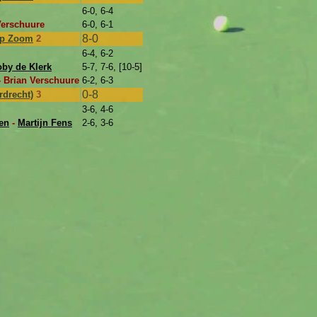
6-0, 6-4
Verschuure
6-0, 6-1
8-0
op Zoom
2
6-4, 6-2
oby de Klerk
5-7, 7-6, [10-5]
 Brian Verschuure
6-2, 6-3
0-8
rdrecht)
3
3-6, 4-6
en
-
Martijn Fens
2-6, 3-6