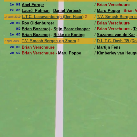
Abel Forger
/
Brian Verschuure
2e HE
Laurèl Polman
-
Daniel Verbeek
/
Maru Poppe
- Brian 
2e GD
L.T.C. Leeuwenbergh (Den Haag)
2
/
T.V. Smash Bergen 
14 april 2019
Roy Oldenburger
/
Brian Verschuure
2e HE
Brian Bozemoj
-
Stijn Paardekooper
/
Brian Verschuure -
T
HD
Brian Bozemoj
-
Rikke de Koning
/
Suzanne van de Kar
-
2e GD
T.V. Smash Bergen op Zoom
2
/
D.L.T.C. Dash '35 (Do
7 april 2019
Brian Verschuure
/
Martijn Fens
2e HE
Brian Verschuure -
Maru Poppe
/
Kimberley van Heugt
2e GD