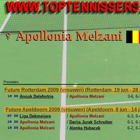
Bijg
♀ Apollonia Melzani
Prestaties
Future Rotterdam 2009 (vrouwen) (Rotterdam, 19 jun - 28 
Anouk Delefortrie
/
Apollonia Melzani
3-6, 6-
1R DE
Future Apeldoorn 2009 (vrouwen) (Apeldoorn, 8 jun - 14 
Liga Dekmeijere
/
Apollonia Melzani
6-3, 6-
KF DE
Apollonia Melzani
/
Darija Jurak Schreiber
6-1, 6-
2R DE
Apollonia Melzani
/
Alenka Hubacek
6-2, 6-
1R DE